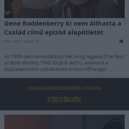
Gene Roddenberry ki nem állhatta a
Család című epizód alapötletét
FCs.
•
2023. január 30.
Az 1990-ben bemutatkozó
Két világ legjava
(The Best
of Both Worlds, TNG 3x26 & 4x01), valamint a
duplaepizódot szétválasztó óriási cliffhanger ...