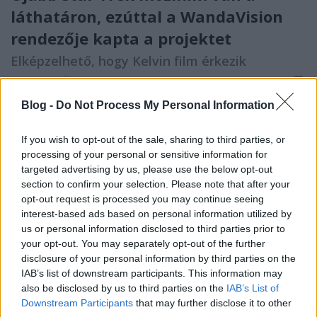
láthatáron, ezúttal a WandaVision
rendezője kapta a projektet
Elképzelhető, hogy Kelvin film érkezik
FCs.
•
2021. július 14.
Blog -
Do Not Process My Personal Information
A
Deadline értesülése alapján
ismét lendületet vett a
Star Trek nagyvásznas visszatérése, a tervek szerint
If you wish to opt-out of the sale, sharing to third parties, or
2023 júniusában jelenik meg egy új ...
processing of your personal or sensitive information for
targeted advertising by us, please use the below opt-out
section to confirm your selection. Please note that after your
opt-out request is processed you may continue seeing
interest-based ads based on personal information utilized by
us or personal information disclosed to third parties prior to
your opt-out. You may separately opt-out of the further
disclosure of your personal information by third parties on the
IAB’s list of downstream participants. This information may
also be disclosed by us to third parties on the
IAB’s List of
Downstream Participants
that may further disclose it to other