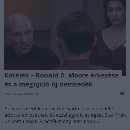
Kötelék – Ronald D. Moore érkezése
és a megújuló új nemzedék
FCs.
•
2022. június 06.
Az új nemzedék harmadik évada friss lendületet
adott a sorozatnak, és ezzel együtt az egész Star Trek
univerzumnak. A nézőket egy némiképp ...