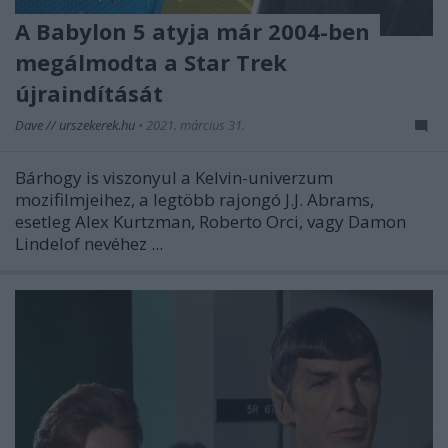
A Babylon 5 atyja már 2004-ben
megálmodta a Star Trek
újraindítását
Dave // urszekerek.hu
•
2021. március 31.
Bárhogy is viszonyul a Kelvin-univerzum
mozifilmjeihez, a legtöbb rajongó J.J. Abrams,
esetleg Alex Kurtzman, Roberto Orci, vagy Damon
Lindelof nevéhez ...