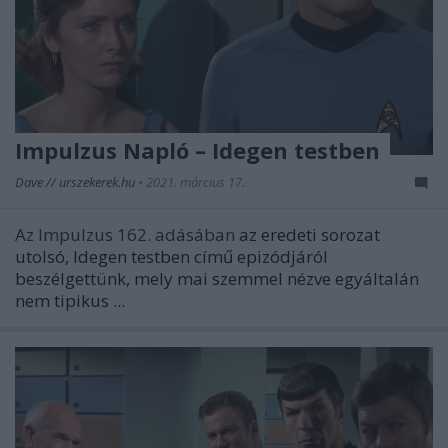
Impulzus Napló – Idegen testben
Dave // urszekerek.hu
•
2021. március 17.
Az Impulzus 162. adásában
az eredeti sorozat
utolsó,
Idegen testben
című epizódjáról
beszélgettünk, mely mai szemmel nézve egyáltalán
nem tipikus ...