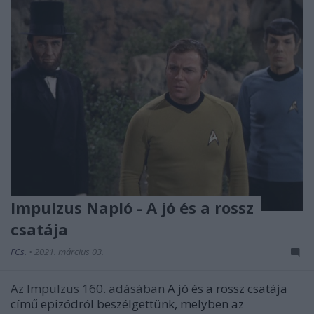
Impulzus Napló - A jó és a rossz
csatája
FCs.
•
2021. március 03.
Az Impulzus 160. adásában
A jó és a rossz csatája
című epizódról beszélgettünk, melyben az