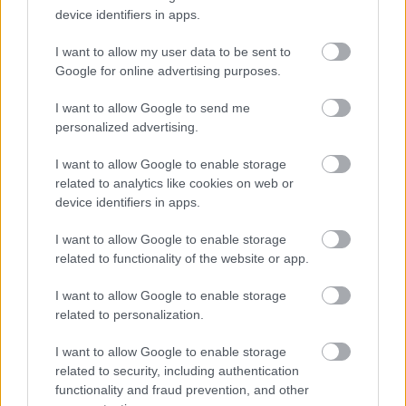
device identifiers in apps.
I want to allow my user data to be sent to
Google for online advertising purposes.
I want to allow Google to send me
personalized advertising.
I want to allow Google to enable storage
related to analytics like cookies on web or
device identifiers in apps.
Előzetesek és kozmikus
beszélgetések a Kapcsolatfelvétel
I want to allow Google to enable storage
related to functionality of the website or app.
Napján
Dave // urszekerek.hu
•
2021. április 10.
I want to allow Google to enable storage
related to personalization.
Mozgalmas volt az idei First Contact Day – idehaza
I want to allow Google to enable storage
az Impulzus Podcast különkiadása ünnepelte a
related to security, including authentication
Kapcsolatfelvétel Napját, nemzetközi terepen pedig
functionality and fraud prevention, and other
a ...