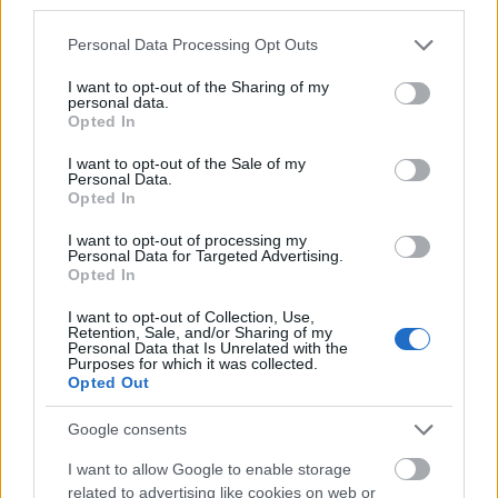
third parties.
Please note that this website/app uses one or more Google
Personal Data Processing Opt Outs
services and may gather and store information including but
not limited to your visit or usage behaviour. You may click to
I want to opt-out of the Sharing of my
personal data.
grant or deny consent to Google and its third-party tags to
Opted In
Az emberiség nevében - Új évszázad
use your data for below specified purposes in below Google
consent section.
a Star Trekben
I want to opt-out of the Sale of my
Personal Data.
Ilyen volt újranézni Az új nemzedék pilot
Opted In
epizódját
I want to opt-out of processing my
Dave // urszekerek.hu
•
2021. április 29.
Personal Data for Targeted Advertising.
Opted In
„Még mindig csodálom méretét és modernségét”
–
I want to opt-out of Collection, Use,
Retention, Sale, and/or Sharing of my
Picard kapitánnyal együtt csodálkozunk rá az új
Personal Data that Is Unrelated with the
csillaghajó, az Enterprise 1701-D ...
Purposes for which it was collected.
Opted Out
Google consents
I want to allow Google to enable storage
related to advertising like cookies on web or