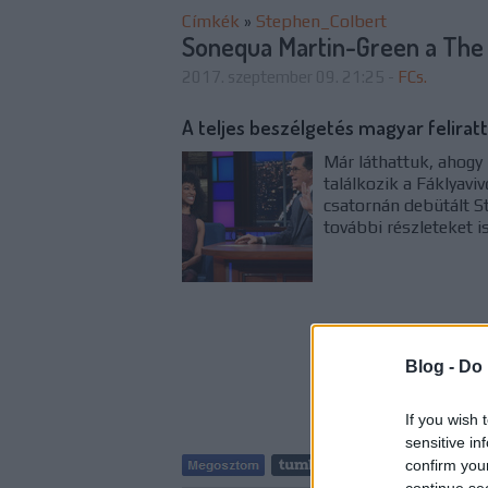
Címkék
»
Stephen_Colbert
Sonequa Martin-Green a The
2017. szeptember 09. 21:25
-
FCs.
A teljes beszélgetés magyar feliratt
Már láthattuk, ahog
találkozik a Fáklyavi
csatornán debütált S
további részleteket is
Blog -
Do 
If you wish 
sensitive in
confirm you
Tetszik
continue se