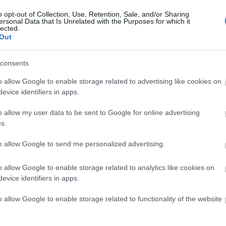
m találkozik a Fáklyavivővel
o opt-out of Collection, Use, Retention, Sale, and/or Sharing
ersonal Data that Is Unrelated with the Purposes for which it
lected.
Out
arancsnokot játszó Sonequa Martin-Green szerdán a
consents
l vezetett The Late Show vendége volt a CBS-en, ahová
tt magával a Star Trek: Discovery-ből. A videón Burham a
o allow Google to enable storage related to advertising like cookies on
konfrontálódik a nyílt űrben, a klingon létesítmény…
evice identifiers in apps.
o allow my user data to be sent to Google for online advertising
s.
to allow Google to send me personalized advertising.
TOVÁBB
o allow Google to enable storage related to analytics like cookies on
evice identifiers in apps.
komment
0
o allow Google to enable storage related to functionality of the website
at
Star Trek: Discovery
Sonequa Martin-Green