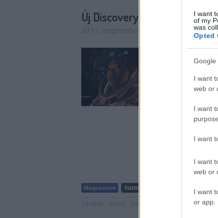
Új Discovery jelenet – Burnha
I want t
of my P
was col
2017. szeptember 07. 17:10
-
FCs.
Opted 
A Michael Burnham p
Google 
Stephen Colbert álta
egy új jelenetet is vi
I want t
Fáklyavivő klingonal 
web or d
I want t
purpose
I want 
I want t
web or d
Tetszik
I want t
or app.
Címkék:
Videó
Stephen Colbert
Magyar felir