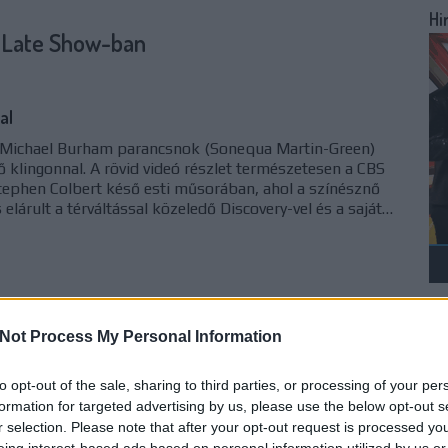
Hi
 Late Show-ban
al
y Michael Burham parancsnok (Sonequa Martin-Green)
vő klingonnal. A rövid videó részlet természetesen a CBS
tephen Colbert késő esti műsorában, ahol a színésznő
 elárult a térváltással közeledő Discovery-vel és a saját…
Üd
Not Process My Personal Information
TOVÁBB
Po
to opt-out of the sale, sharing to third parties, or processing of your per
formation for targeted advertising by us, please use the below opt-out s
komment
r selection. Please note that after your opt-out request is processed y
0
eing interest-based ads based on personal information utilized by us or