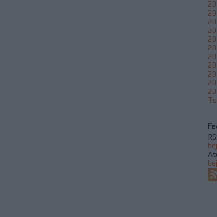
20
20
20
202
20
20
20
20
20
20
20
To
Fe
RS
be
At
be