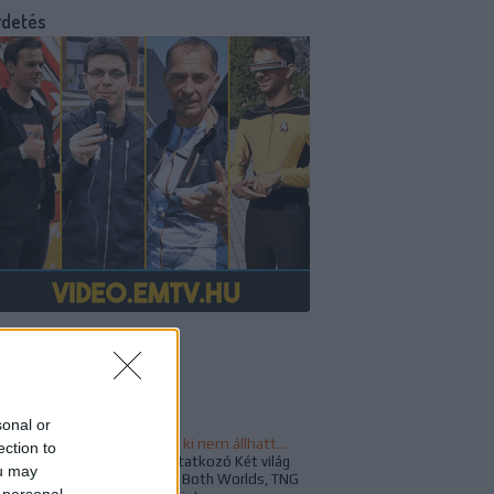
rdetés
v a fedélzeten!
sztajánló
sonal or
Gene Roddenberry ki nem állhatta a Család című epizód alapötletét
ection to
Az 1990-ben bemutatkozó Két világ
ou may
legjava (The Best of Both Worlds, TNG
 personal