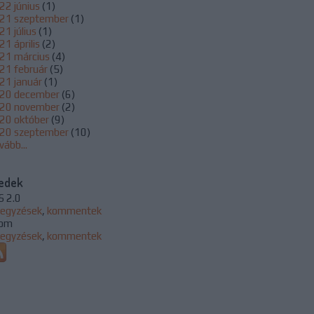
22 június
(
1
)
21 szeptember
(
1
)
21 július
(
1
)
1 április
(
2
)
21 március
(
4
)
21 február
(
5
)
21 január
(
1
)
20 december
(
6
)
20 november
(
2
)
20 október
(
9
)
20 szeptember
(
10
)
vább
...
edek
S 2.0
jegyzések
,
kommentek
om
jegyzések
,
kommentek