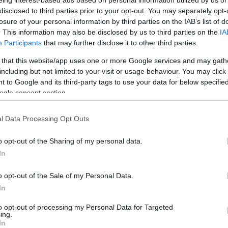
ar felirat
Star Trek: Discovery
The Late Show
disclosed to third parties prior to your opt-out. You may separately opt-
losure of your personal information by third parties on the IAB’s list of
. This information may also be disclosed by us to third parties on the
IA
Participants
that may further disclose it to other third parties.
 that this website/app uses one or more Google services and may gath
including but not limited to your visit or usage behaviour. You may click 
 to Google and its third-party tags to use your data for below specifi
ogle consent section.
l Data Processing Opt Outs
o opt-out of the Sharing of my personal data.
In
o opt-out of the Sale of my Personal Data.
In
to opt-out of processing my Personal Data for Targeted
ing.
In