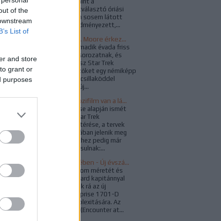
3x26 & 4x01), valamint a
duplaepizódot szétválasztó óriási
out of the
cliffhanger korábban sosem látott
 downstream
közönségsikert eredményezett,...
B’s List of
Kötelék – Ronald D. Moore érkezése és a megújuló új nemzedék
Az új nemzedék harmadik évada friss
lendületet adott a sorozatnak, és
er and store
ezzel együtt az egész Star Trek
to grant or
univerzumnak. A nézőket egy némiképp
újrakomponált, kék csillaköddel
ed purposes
kiegészített főcím, új...
Újabb Star Trek mozifilm van a láthatáron, ezúttal a WandaVision rendezője kapta a projektet
A Deadline értesülése alapján ismét
lendületet vett a Star Trek
nagyvásznas visszatérése, a tervek
szerint 2023 júniusában jelenik meg
egy új film, a projekthez pedig már
konkrét nevek is társulnak:...
Az emberiség nevében - Új évszázad a Star Trekben
„Még mindig csodálom méretét és
modernségét” – Picard kapitánnyal
együtt csodálkozunk rá az új
csillaghajó, az Enterprise 1701-D
nagyságára és komplexitására. Az
emberiség nevében (Encounter at...