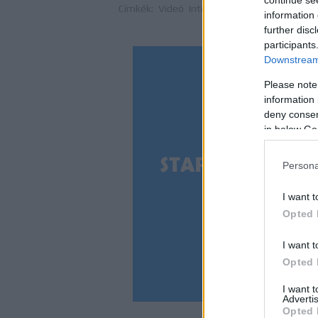
Címkék:
Videó
Interju
Stephen Colbert
Magy
information 
further disc
participants
Downstream 
Please note
information 
deny consent
in below Go
Persona
I want t
Opted 
I want t
Opted 
I want 
Advertis
Opted 