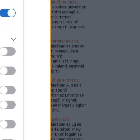
A Babylon 5 atyja már 2004-ben megálmodta a Star Trek újraindítását
Bárhogy is viszonyul a Kelvin-univerzum
mozifilmjeihez, a legtöbb rajongó J.J.
Abrams, esetleg Alex Kurtzman,
Roberto Orci, vagy Damon Lindelof
nevéhez kapcsolja az eredeti Star Trek-
sorozat új...
Impulzus Napló – Menekülés a tegnapba
Az Impulzus 161. adásában az eredeti
sorozat utolsó előtti, Menekülés a
tegnapba című epizódjáról
beszélgettünk, mely amellett, hogy
klasszikus időutazós kaland, egyúttal
jól sikerült karakterépítő...
Impulzus Napló - A jó és a rossz csatája
Az Impulzus 160. adásában A jó és a
rossz csatája című epizódról
beszélgettünk, melyben az Enterprise
egy olyan bolygót vizsgál, melynek
felszínét olvadt láva és mérgező légkör
teszi lakhatatlanná, ám...
Impulzus Napló – Ég és Föld
Az Impulzus 159. adásában az Ég és
Föld című epizódot értékeltük, mely
komoly társadalomkritikát fogalmaz
meg, és története sok hasonlóságot