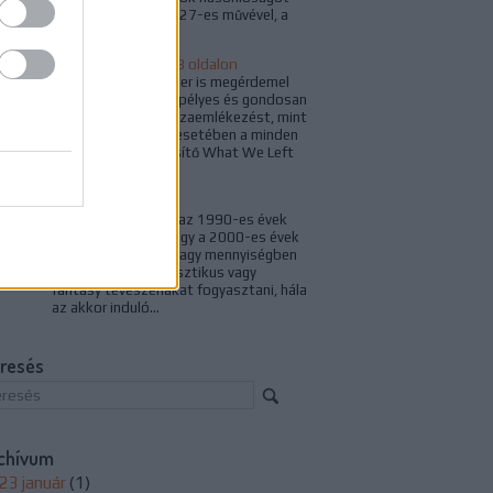
mutat Fritz Lang 1927-es művével, a
Metropolis című...
Voyager ünnep 248 oldalon
Kétségkívül a Voyager is megérdemel
egy hasonlóan ünnepélyes és gondosan
megkomponált visszaemlékezést, mint
a Deep Space Nine esetében a minden
várakozást túlteljesítő What We Left
Behind...
Tévés múltidéző
Sokan valószínűleg az 1990-es évek
második felében, vagy a 2000-es évek
elején kezdtünk el nagy mennyiségben
tudományos-fantasztikus vagy
fantasy tévészériákat fogyasztani, hála
az akkor induló...
resés
chívum
23 január
(
1
)