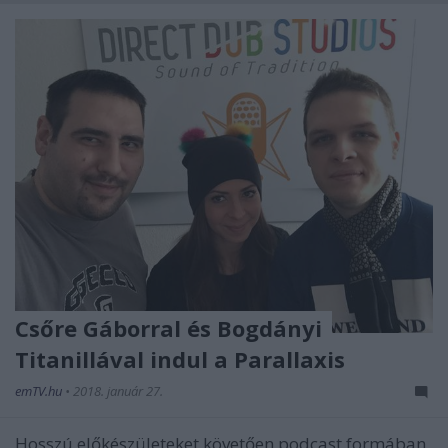
Csőre Gáborral és Bogdányi
Titanillával indul a Parallaxis
emTV.hu
•
2018. január 27.
Hosszú előkészületeket követően podcast formában