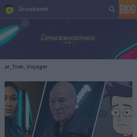
Űrszekerek
ar_Trek:_Voyager