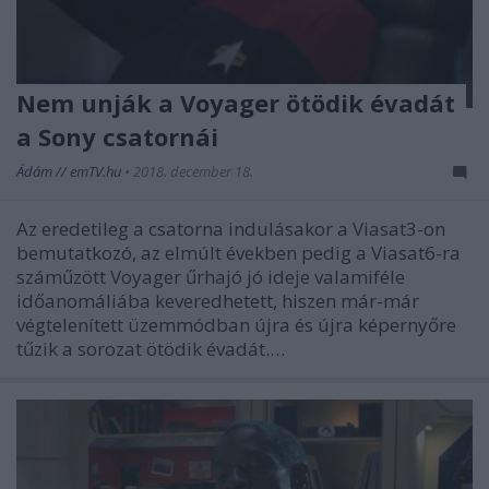
Nem unják a Voyager ötödik évadát
a Sony csatornái
Ádám // emTV.hu
•
2018. december 18.
Az eredetileg a csatorna indulásakor a Viasat3-on
bemutatkozó, az elmúlt években pedig a Viasat6-ra
száműzött Voyager űrhajó jó ideje valamiféle
időanomáliába keveredhetett, hiszen már-már
végtelenített üzemmódban újra és újra képernyőre
tűzik a sorozat ötödik évadát.…