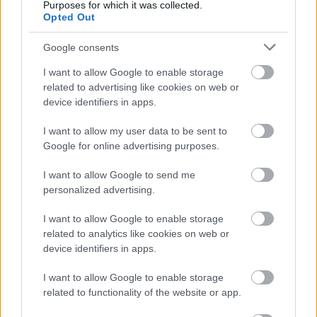
Purposes for which it was collected.
melyben a sorozat valamennyi részét újra nézik és…
Opted Out
Google consents
I want to allow Google to enable storage
related to advertising like cookies on web or
device identifiers in apps.
I want to allow my user data to be sent to
Google for online advertising purposes.
I want to allow Google to send me
personalized advertising.
I want to allow Google to enable storage
related to analytics like cookies on web or
device identifiers in apps.
Proton kapitány felélesztésén
I want to allow Google to enable storage
gondolkodnak a Voyager színészei
related to functionality of the website or app.
FCs.
•
2020. május 04.