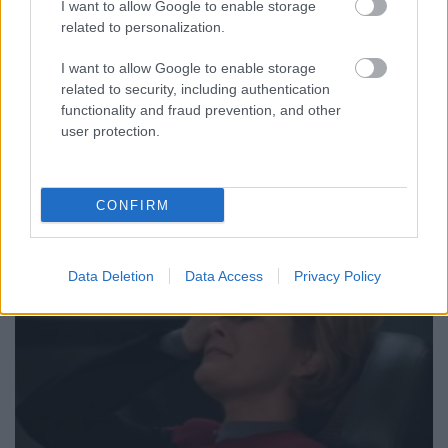
I want to allow Google to enable storage
related to personalization.
A Tom Parist és Harry Kimet játszó Robert Duncan
McNeill és Garrett Wang mostanában egyre
I want to allow Google to enable storage
sűrűbben tűnnek fel közös terveikkel: míg áprilisban
related to security, including authentication
kiderült, hogy egy Voyager témájú kibeszélő
functionality and fraud prevention, and other
podcastet indítanak, most arról is lerántották a
user protection.
leplet, hogy Proton kapitány visszatérését rendkívül
komolyan…
CONFIRM
Data Deletion
Data Access
Privacy Policy