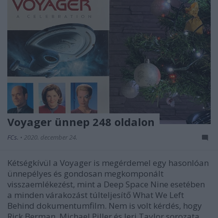
Voyager ünnep 248 oldalon
FCs.
•
2020. december 24.
Kétségkívül a Voyager is megérdemel egy hasonlóan
ünnepélyes és gondosan megkomponált
visszaemlékezést, mint a Deep Space Nine esetében
a minden várakozást túlteljesítő What We Left
Behind dokumentumfilm. Nem is volt kérdés, hogy
Rick Berman, Michael Piller és Jeri Taylor sorozata