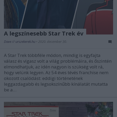
A legszínesebb Star Trek év
Dave // urszekerek.hu
•
2020. december 30.
A Star Trek többféle módon, mindig is egyfajta
válasz és vigasz volt a világ problémáira, és őszintén
elmondhatjuk, az idén nagyon is szükség volt rá,
hogy velünk legyen. Az 54 éves tévés franchise nem
okozott csalódást: eddigi történetének
leggazdagabb és legsokszínűbb kínálatát mutatta
be a…