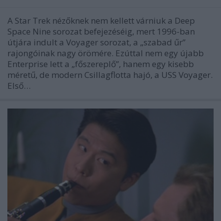
A Star Trek nézőknek nem kellett várniuk a Deep
Space Nine sorozat befejezéséig, mert 1996-ban
útjára indult a Voyager sorozat, a „szabad űr”
rajongóinak nagy örömére. Ezúttal nem egy újabb
Enterprise lett a „főszereplő”, hanem egy kisebb
méretű, de modern Csillagflotta hajó, a USS Voyager.
Első…