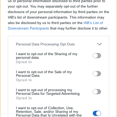
us or personal information disclosed to third parties prior to
your opt-out. You may separately opt-out of the further
disclosure of your personal information by third parties on the
IAB’s list of downstream participants. This information may
also be disclosed by us to third parties on the
IAB’s List of
Downstream Participants
that may further disclose it to other
third parties.
Please note that this website/app uses one or more Google
Personal Data Processing Opt Outs
services and may gather and store information including but
not limited to your visit or usage behaviour. You may click to
I want to opt-out of the Sharing of my
personal data.
grant or deny consent to Google and its third-party tags to
Haverok a Delta kvadránsból – a
Opted In
use your data for below specified purposes in below Google
Paris & Kim sztori
consent section.
I want to opt-out of the Sale of my
Personal Data.
Dave // urszekerek.hu
•
2020. május 18.
Opted In
I want to opt-out of processing my
Komolyan elkezdett mocorogni az utóbbi időben a
Personal Data for Targeted Advertising.
Voyager „buddy cop” párosát, a Tom Parist és Harry
Opted In
Kimet alakító Robert Duncan McNeill és Garrett
I want to opt-out of Collection, Use,
Wang. A két színész május elején indította útjára
Retention, Sale, and/or Sharing of my
vadonatúj, The Delta Flyers című podcastját,
Personal Data that Is Unrelated with the