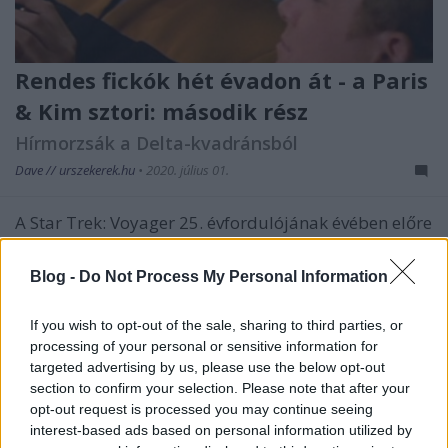
Rendes fickók hét évadon át - a Paris
& Kim sztori: második rész
Hírmorzsák a Delta-kvadránsból
Dave // urszekerek.hu
•
2020. július 01.
A Star Trek: Voyager 25. évfordulójának évében előre
haladva egyre gyakrabban jelentkeznek az egykori
színészek interjúkkal, virtuális találkozókkal, vagy
Blog -
Do Not Process My Personal Information
éppen podcast projekttel. Cikkünkben a legújabb
nyilatkozataikból szemezgetünk, melyben a Voyager
If you wish to opt-out of the sale, sharing to third parties, or
készítéséről felidézett emlékeiket és…
processing of your personal or sensitive information for
targeted advertising by us, please use the below opt-out
section to confirm your selection. Please note that after your
opt-out request is processed you may continue seeing
interest-based ads based on personal information utilized by