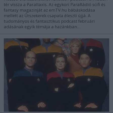
tér vissza a Parallaxis. Az egykori ParaRádió scifi és
fantasy magazinját az emTV.hu bábáskodása
mellett az Űrszekerek csapata éleszti újjá. A
tudományos és fantasztikus podcast februári
adásának egyik témája a hazánkban…