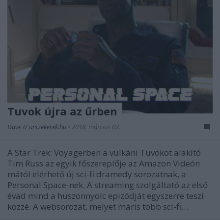
Tuvok újra az űrben
Dave // urszekerek.hu
•
2018. március 02.
A Star Trek: Voyagerben a vulkáni Tuvokot alakító
Tim Russ az egyik főszereplője az Amazon Videón
mától elérhető új sci-fi dramedy sorozatnak, a
Personal Space-nek. A streaming szolgáltató az első
évad mind a huszonnyolc epizódját egyszerre teszi
közzé. A websorozat, melyet máris több sci-fi…