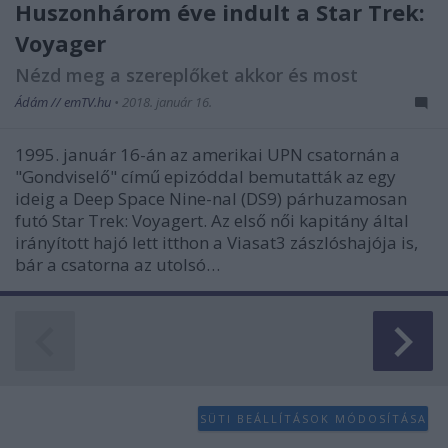
Huszonhárom éve indult a Star Trek:
Voyager
Nézd meg a szereplőket akkor és most
Ádám // emTV.hu
•
2018. január 16.
1995. január 16-án az amerikai UPN csatornán a
"Gondviselő" című epizóddal bemutatták az egy
ideig a Deep Space Nine-nal (DS9) párhuzamosan
futó Star Trek: Voyagert. Az első női kapitány által
irányított hajó lett itthon a Viasat3 zászlóshajója is,
bár a csatorna az utolsó…
SÜTI BEÁLLÍTÁSOK MÓDOSÍTÁSA