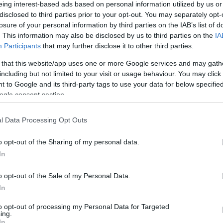
eing interest-based ads based on personal information utilized by us or
den túl
Star Trek a tévében
Sötétségben – Star Trek
disclosed to third parties prior to your opt-out. You may separately opt-
losure of your personal information by third parties on the IAB’s list of
. This information may also be disclosed by us to third parties on the
IA
Participants
that may further disclose it to other third parties.
 that this website/app uses one or more Google services and may gath
including but not limited to your visit or usage behaviour. You may click 
 to Google and its third-party tags to use your data for below specifi
ogle consent section.
l Data Processing Opt Outs
o opt-out of the Sharing of my personal data.
In
o opt-out of the Sale of my Personal Data.
In
to opt-out of processing my Personal Data for Targeted
ing.
In