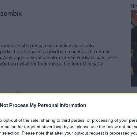
Hi
i zombik
ered az Enterprise, a harmadik évad átívelő
pedig Trip klónja, és a jövőben magához térő Archer
p. Akik agresszív vulkániakra lennének kíváncsiak, azok
izódban győződhetnek meg a Trellium-D negatív
Üd
Not Process My Personal Information
TOVÁBB
Po
to opt-out of the sale, sharing to third parties, or processing of your per
formation for targeted advertising by us, please use the below opt-out s
komment
0
r selection. Please note that after your opt-out request is processed y