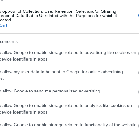
g a Star Trekért
o opt-out of Collection, Use, Retention, Sale, and/or Sharing
ersonal Data that Is Unrelated with the Purposes for which it
lected.
Out
 tehetséges és csinos, de kiskora óta rajong a Star
ént érte az énekesnőt, hogy a hazánkban július 21-én
consents
című film végén felcsendülő dal előadására őt kérték fel.
o allow Google to enable storage related to advertising like cookies on
evice identifiers in apps.
o allow my user data to be sent to Google for online advertising
TOVÁBB
s.
to allow Google to send me personalized advertising.
komment
0
o allow Google to enable storage related to analytics like cookies on
evice identifiers in apps.
o allow Google to enable storage related to functionality of the website