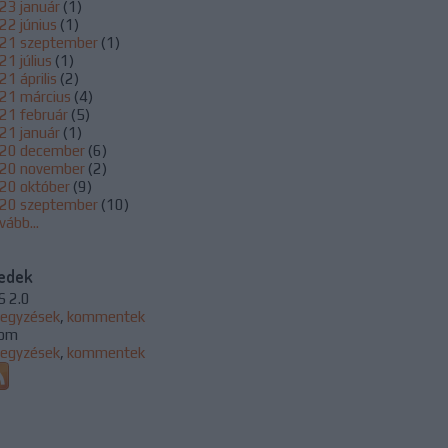
23 január
(
1
)
22 június
(
1
)
21 szeptember
(
1
)
21 július
(
1
)
1 április
(
2
)
21 március
(
4
)
21 február
(
5
)
21 január
(
1
)
20 december
(
6
)
20 november
(
2
)
20 október
(
9
)
20 szeptember
(
10
)
vább
...
edek
S 2.0
jegyzések
,
kommentek
om
jegyzések
,
kommentek