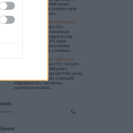
Jeffrey Combs vagy Mark Lenard
karaktereire). Vannak azonban olyan
különleges és népszerű...
Búcsúzik az RTL Spike és Paramount Channel
A ViacomCBS Networks CEEI
bejelentése nyomán hamarosan
kivezetésre kerül a magyarországi
televíziós piacról az RTL Spike
csatorna, illetve új csatornaként
idehaza is megjelenik a TeenNick...
Star Trek: Enterprise - előre a múltba
A Star Trek: Enterprise 2151-be repíti
vissza a rajongókat. Még nincs
Föderáció, csak az Egyesült Föld, amely
már újjáépítette magát a harmadik
világháború óta. Van néhány
naprendszeren kívüli...
resés
chívum