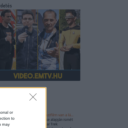
rdetés
v a fedélzeten!
sztajánló
sonal or
Újabb Star Trek mozifilm van a láthatáron, ezúttal a WandaVision rendezője kapta a projektet
ection to
A Deadline értesülése alapján ismét
ou may
lendületet vett a Star Trek