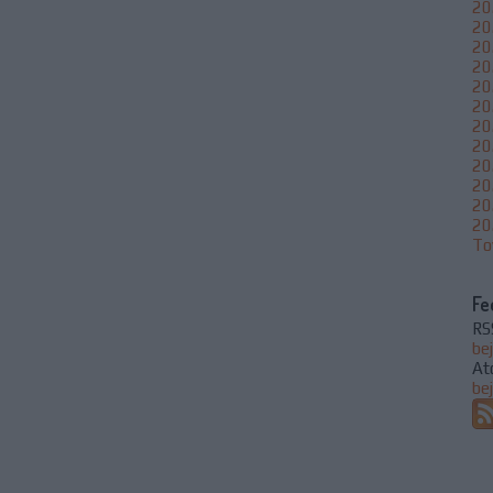
20
20
20
20
202
20
20
20
20
20
20
20
To
Fe
RS
be
At
be