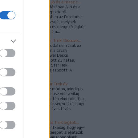
Impulzus Napló - A jó és a rossz csatája
Az Impulzus 160. adásában A jó és a
rossz csatája című epizódról
beszélgettünk, melyben az Enterprise
egy olyan bolygót vizsgál, melynek
felszínét olvadt láva és mérgező légkör
teszi lakhatatlanná, ám...
Befejeződött a Star Trek: Discovery harmadik évada
A szezonzáró epizóddal nem csak az
aktuális évad, hanem a tavaly
augusztusban, a Lower Decks
premierjével kezdődött 23 hetes,
megszakítás nélküli Star Trek
műsorfolyam is befejeződött. A
ViacomCBS...
A legszínesebb Star Trek év
A Star Trek többféle módon, mindig is
egyfajta válasz és vigasz volt a világ
problémáira, és őszintén elmondhatjuk,
az idén nagyon is szükség volt rá, hogy
velünk legyen. Az 54 éves tévés
franchise...
Riker és Troi - A Star Trek legtöbbször visszatérő szerelmespárja
A Star Trekben sem ritkaság, hogy egy-
egy színész több szerepet is eljátszik
valamelyik sorozatban (gondoljunk