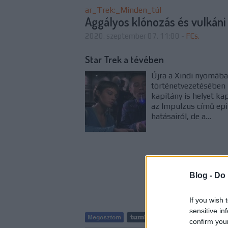
ar_Trek:_Minden_túl
Aggályos klónozás és vulkán
2020. szeptember 07. 11:00
-
FCs.
Star Trek a tévében
Újra a Xindi nyomába 
történetvezetésében 
kapitány is helyet ka
az Impulzus című ep
hatásairól, de a…
Blog -
Do 
If you wish 
sensitive in
Tetszik
confirm you