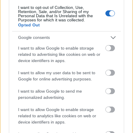
pedig a könnyedebb megközelítés, valamint a Trek
I want to opt-out of Collection, Use,
toposzok vicces tálalása mindig megtalálja az értő
Retention, Sale, and/or Sharing of my
Personal Data that Is Unrelated with the
közönségét, erre Seth MacFarlane sorozatán kívül a
Purposes for which it was collected.
Galaxy Quest is tökéletes példa. Egy ilyen projekt…
Opted Out
Google consents
I want to allow Google to enable storage
related to advertising like cookies on web or
device identifiers in apps.
I want to allow my user data to be sent to
Google for online advertising purposes.
I want to allow Google to send me
personalized advertising.
I want to allow Google to enable storage
related to analytics like cookies on web or
device identifiers in apps.
Megérkezett a Picard sorozat Comic