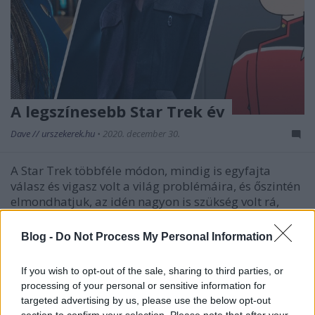
A legszínesebb Star Trek év
Dave // urszekerek.hu
•
2020. december 30.
A Star Trek többféle módon, mindig is egyfajta
válasz és vigasz volt a világ problémáira, és őszintén
elmondhatjuk, az idén nagyon is szükség volt rá,
hogy velünk legyen. Az 54 éves tévés franchise nem
okozott csalódást: eddigi történetének
Blog -
Do Not Process My Personal Information
leggazdagabb és legsokszínűbb kínálatát mutatta
be a…
If you wish to opt-out of the sale, sharing to third parties, or
processing of your personal or sensitive information for
targeted advertising by us, please use the below opt-out
section to confirm your selection. Please note that after your