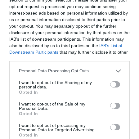
opt-out request is processed you may continue seeing
interest-based ads based on personal information utilized by
us or personal information disclosed to third parties prior to
your opt-out. You may separately opt-out of the further
disclosure of your personal information by third parties on the
IAB’s list of downstream participants. This information may
also be disclosed by us to third parties on the
IAB’s List of
Downstream Participants
that may further disclose it to other
third parties.
Please note that this website/app uses one or more Google
Personal Data Processing Opt Outs
services and may gather and store information including but
not limited to your visit or usage behaviour. You may click to
I want to opt-out of the Sharing of my
Alsó fedélzetek – magas Star Trek
personal data.
grant or deny consent to Google and its third-party tags to
Opted In
faktorral
use your data for below specified purposes in below Google
consent section.
I want to opt-out of the Sale of my
Értékeltük a Lower Decks első évadát
Personal Data.
Opted In
ŰKF
•
2020. október 14.
I want to opt-out of processing my
Personal Data for Targeted Advertising.
A Star Trek életérzés és a komédia tartós
Opted In
összefonódása eddig főként az Orville terepe volt,