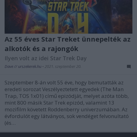
Az 55 éves Star Treket ünnepelték az
alkotók és a rajongók
Ilyen volt az idei Star Trek Day
Dave // urszekerek.hu
•
2021. szeptember 20.
Szeptember 8-án volt 55 éve, hogy bemutatták az
eredeti sorozat Veszélyeztetett egyedek (The Man
Trap, TOS 1x01) című epizódját, melyet azóta több,
mint 800 másik Star Trek epizód, valamint 13
mozifilm követett Roddenberry univerzumában. Az
évfordulót egy látványos, sok vendéget felvonultató
(és…