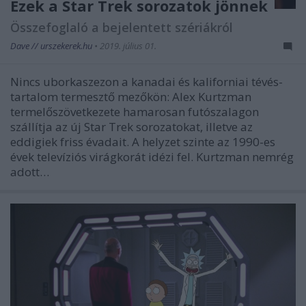
Ezek a Star Trek sorozatok jönnek
Összefoglaló a bejelentett szériákról
Dave // urszekerek.hu
•
2019. július 01.
Nincs uborkaszezon a kanadai és kaliforniai tévés-
tartalom termesztő mezőkön: Alex Kurtzman
termelőszövetkezete hamarosan futószalagon
szállítja az új Star Trek sorozatokat, illetve az
eddigiek friss évadait. A helyzet szinte az 1990-es
évek televíziós virágkorát idézi fel. Kurtzman nemrég
adott…