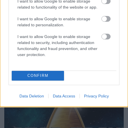
I want to allow Google to enable storage
Con előzetese
related to functionality of the website or app.
A Lower Decks és a Short Treks következő
I want to allow Google to enable storage
etapja is bemutatkozott
related to personalization.
FCs.
•
2019. július 20.
I want to allow Google to enable storage
related to security, including authentication
Végre minden eddiginél részletesebb betekintést
functionality and fraud prevention, and other
kaptunk a készülő Picard szériából: a San Diego-i
user protection.
Comic Conon bemutatkozó hosszabb előzetes a
sorozat alapszituációját és néhány visszatérő
szereplőt is megmutat a régi szép időkből. Sajnos a
produkciót csak 2020-ban láthatjuk, de az
CONFIRM
eseményen…
Data Deletion
Data Access
Privacy Policy