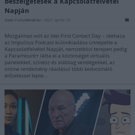
beszélgetések a Kapcsolatfelvétel
Napján
Dave // urszekerek.hu
•
2021. április 10.
Mozgalmas volt az idei First Contact Day – idehaza
az Impulzus Podcast különkiadása ünnepelte a
Kapcsolatfelvétel Napját, nemzetközi terepen pedig
a Paramount+ látta el a közönséget virtuális
panelekkel, színész-és stábtag vendégekkel, az
online rendezvény ráadásul több kedvcsináló
előzetessel lepte…