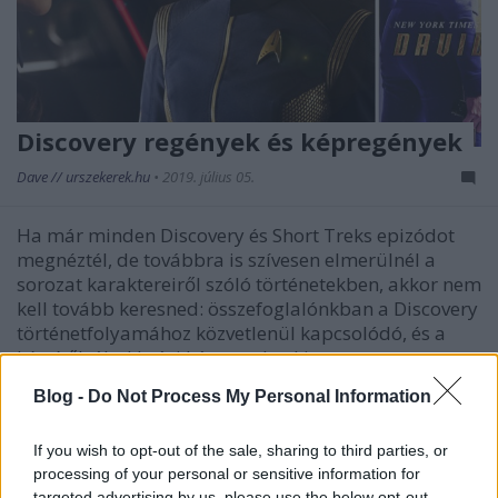
Discovery regények és képregények
Dave // urszekerek.hu
•
2019. július 05.
Ha már minden Discovery és Short Treks epizódot
megnéztél, de továbbra is szívesen elmerülnél a
sorozat karaktereiről szóló történetekben, akkor nem
kell tovább keresned: összefoglalónkban a Discovery
történetfolyamához közvetlenül kapcsolódó, és a
készítők által kvázi kánonnak tekintett…
Blog -
Do Not Process My Personal Information
If you wish to opt-out of the sale, sharing to third parties, or
processing of your personal or sensitive information for
targeted advertising by us, please use the below opt-out