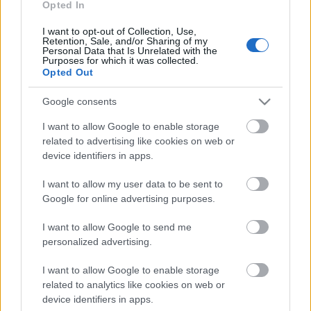
Opted In
művek ugyan nem kanonikusak, ám jelentősen
bővítik ismereteinket kedvenc hőseinkről. Megéri
I want to opt-out of Collection, Use,
Retention, Sale, and/or Sharing of my
levenni a könyvespolcról újra és újra. Íme az én öt
Personal Data that Is Unrelated with the
kedvenc Star Trek regényem!
Purposes for which it was collected.
Opted Out
Google consents
I want to allow Google to enable storage
related to advertising like cookies on web or
device identifiers in apps.
I want to allow my user data to be sent to
Google for online advertising purposes.
I want to allow Google to send me
personalized advertising.
I want to allow Google to enable storage
related to analytics like cookies on web or
device identifiers in apps.
Star Trek: Discovery – új regény és