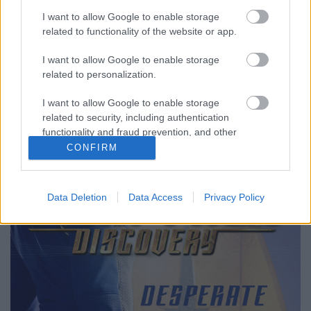
képregények a láthatáron
I want to allow Google to enable storage
related to functionality of the website or app.
Dave // urszekerek.hu
•
2018. február 24.
I want to allow Google to enable storage
Vége az első évadnak, és a második forgatása még el
related to personalization.
sem kezdődött. Kegyetlen időszak ez egy
I want to allow Google to enable storage
sorozatrajongó számára. A készítők azonban
related to security, including authentication
gondoltak az új Star Trek sorozat rajongóira, és
functionality and fraud prevention, and other
folyamatosan teszik közé a széria különböző
user protection.
CONFIRM
szereplőinek előtörténetét feldolgozó…
Data Deletion
Data Access
Privacy Policy