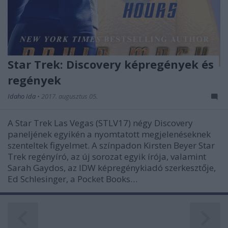
Star Trek: Discovery képregények és
regények
Idaho Ida
•
2017. augusztus 05.
A Star Trek Las Vegas (STLV17) négy Discovery
paneljének egyikén a nyomtatott megjelenéseknek
szenteltek figyelmet. A színpadon Kirsten Beyer Star
Trek regényíró, az új sorozat egyik írója, valamint
Sarah Gaydos, az IDW képregénykiadó szerkesztője,
Ed Schlesinger, a Pocket Books…