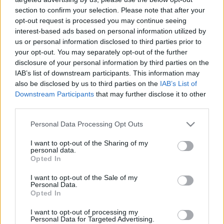
section to confirm your selection. Please note that after your
opt-out request is processed you may continue seeing
interest-based ads based on personal information utilized by
us or personal information disclosed to third parties prior to
your opt-out. You may separately opt-out of the further
disclosure of your personal information by third parties on the
IAB’s list of downstream participants. This information may
also be disclosed by us to third parties on the
IAB’s List of
Downstream Participants
that may further disclose it to other
third parties.
Please note that this website/app uses one or more Google
Personal Data Processing Opt Outs
services and may gather and store information including but
not limited to your visit or usage behaviour. You may click to
I want to opt-out of the Sharing of my
personal data.
grant or deny consent to Google and its third-party tags to
Opted In
use your data for below specified purposes in below Google
Öt kihagyhatatlan Star Trek regény
consent section.
I want to opt-out of the Sale of my
Personal Data.
Menyhárt Attila
•
2018. augusztus 22.
Opted In
A Star Trek számos könyvvel és képregénnyel
I want to opt-out of processing my
Personal Data for Targeted Advertising.
dicsekedhet az elmúlt fél évszázad során. Ezek a