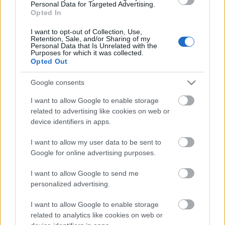
Personal Data for Targeted Advertising.
Opted In
A decemberi hónap legmeglepőbb fordulata, hogy a
következő Star Trek mozifilm elkészítésével
I want to opt-out of Collection, Use,
kapcsolatban Quentin Tarantino kiemelten nagy
Retention, Sale, and/or Sharing of my
Personal Data that Is Unrelated with the
érdeklődést tanúsít, a projekt tényleges
Purposes for which it was collected.
előremozdulásáról pedig a későbbiekben is egyre
Opted Out
több hír látott napvilágot. Ezúttal még egy…
Google consents
I want to allow Google to enable storage
related to advertising like cookies on web or
device identifiers in apps.
I want to allow my user data to be sent to
Google for online advertising purposes.
I want to allow Google to send me
personalized advertising.
I want to allow Google to enable storage
related to analytics like cookies on web or