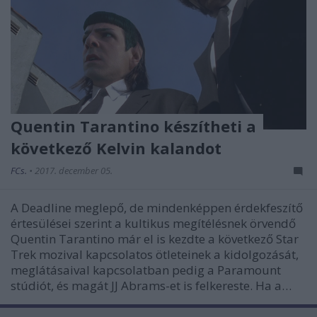
Quentin Tarantino készítheti a
következő Kelvin kalandot
FCs.
•
2017. december 05.
A Deadline meglepő, de mindenképpen érdekfeszítő
értesülései szerint a kultikus megítélésnek örvendő
Quentin Tarantino már el is kezdte a következő Star
Trek mozival kapcsolatos ötleteinek a kidolgozását,
meglátásaival kapcsolatban pedig a Paramount
stúdiót, és magát JJ Abrams-et is felkereste. Ha a…