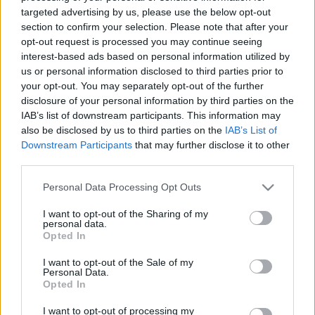
alakító, mindig…
targeted advertising by us, please use the below opt-out
section to confirm your selection. Please note that after your
opt-out request is processed you may continue seeing
interest-based ads based on personal information utilized by
us or personal information disclosed to third parties prior to
your opt-out. You may separately opt-out of the further
disclosure of your personal information by third parties on the
IAB’s list of downstream participants. This information may
also be disclosed by us to third parties on the
IAB’s List of
Downstream Participants
that may further disclose it to other
third parties.
Please note that this website/app uses one or more Google
Personal Data Processing Opt Outs
services and may gather and store information including but
not limited to your visit or usage behaviour. You may click to
I want to opt-out of the Sharing of my
personal data.
grant or deny consent to Google and its third-party tags to
Opted In
use your data for below specified purposes in below Google
Forgatókönyvírót kapott Tarantino
consent section.
I want to opt-out of the Sale of my
Star Trek mozija
Personal Data.
Opted In
FCs.
•
2017. december 22.
I want to opt-out of processing my