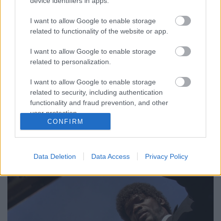
device identifiers in apps.
Felnőtt korhatár-besorolással készül
I want to allow Google to enable storage
related to functionality of the website or app.
a negyedik Kelvin film?
I want to allow Google to enable storage
Annatal
•
2017. december 10.
related to personalization.
Meglepő hír röppent fel a héten, miszerint Quentin
I want to allow Google to enable storage
Tarantino fogja rendezni a soron következő Star Trek
related to security, including authentication
filmet. A (tizen)negyedik Star Trek mozi kidolgozása
functionality and fraud prevention, and other
gőzerővel folyik, Tarantino pedig több órát töltött az
user protection.
írók szobájában Drew Pearce-szel, Lindsey Beerrel,
CONFIRM
valamint Mark L. Smith-szel, és a…
Data Deletion
Data Access
Privacy Policy