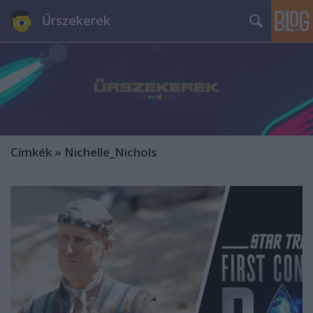
Űrszekerek
Címkék
»
Nichelle_Nichols