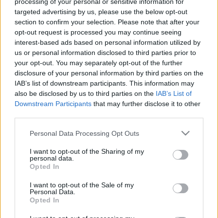
processing of your personal or sensitive information for
targeted advertising by us, please use the below opt-out
section to confirm your selection. Please note that after your
opt-out request is processed you may continue seeing
interest-based ads based on personal information utilized by
us or personal information disclosed to third parties prior to
your opt-out. You may separately opt-out of the further
disclosure of your personal information by third parties on the
IAB’s list of downstream participants. This information may
also be disclosed by us to third parties on the
IAB’s List of
Downstream Participants
that may further disclose it to other
third parties.
Please note that this website/app uses one or more Google
Personal Data Processing Opt Outs
services and may gather and store information including but
Culber doki nem csupán visszatér,
not limited to your visit or usage behaviour. You may click to
I want to opt-out of the Sharing of my
personal data.
grant or deny consent to Google and its third-party tags to
nagyobb szerepet is kap
Opted In
use your data for below specified purposes in below Google
Heti hírösszefoglaló
consent section.
I want to opt-out of the Sale of my
Personal Data.
FCs.
•
2018. augusztus 03.
Opted In