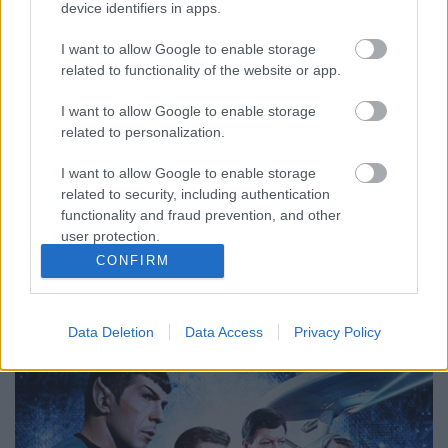
device identifiers in apps.
Nichelle Nichols a Star Treket
I want to allow Google to enable storage
megmentő rajongói mozgalomról
related to functionality of the website or app.
FCs.
•
2018. március 22.
I want to allow Google to enable storage
related to personalization.
1968-ban Bjo és John Trimble egy rajongókat
I want to allow Google to enable storage
egyesítő levélkampányt zúdított az NBC akkori
related to security, including authentication
döntéshozóira, ami sikeresen visszahozta a Star Trek
functionality and fraud prevention, and other
eredeti sorozatát (TOS) a képernyőkre a teljes
user protection.
harmadik évad formájában. Az áprilisban
CONFIRM
megjelenő United We Fan (kábé egyesítünk
rajongóinkat) című…
Data Deletion
Data Access
Privacy Policy