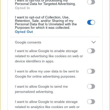
I want to opt-out of processing my
Annak érdekében, hogy az utolsó
Personal Data for Targeted Advertising.
információtöredékek is napvilágot lássanak a
Opted In
Discovery második évadáról, a TrekMovie elkapott
egy-két színészt San Diego-ban. A beosztások
I want to opt-out of Collection, Use,
Retention, Sale, and/or Sharing of my
némiképp átrendeződnek a fedélzeten, az első évad
Personal Data that Is Unrelated with the
Purposes for which it was collected.
feszes tempója után pedig mélyebb
Opted Out
karakterpillanatokra is számíthatunk a…
Google consents
I want to allow Google to enable storage
related to advertising like cookies on web or
device identifiers in apps.
I want to allow my user data to be sent to
Google for online advertising purposes.
I want to allow Google to send me
personalized advertising.
I want to allow Google to enable storage
related to analytics like cookies on web or