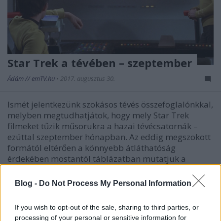
Star Trek a tévében – szeptember
Ádám // emTV.hu
•
2017. augusztus 30.
Ismét jelentkezünk szokásos tévés összefoglalónkkal,
melyben megtudhatjátok, hogy mely Star Trek
filmeket tűzik műsorukra a hazai tévécsatornák –
ezúttal szeptember hónapban. Az eddig megszokott
formától eltérően a könnyebb átláthatóság
érdekében mostantól táblázatban mutatjuk a
kezdési időpontokat!
Blog -
Do Not Process My Personal Information
If you wish to opt-out of the sale, sharing to third parties, or
processing of your personal or sensitive information for