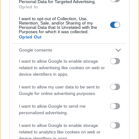
Personal Data for Targeted Advertising.
Trek nélkül, ha nincs más lehetőségünk arra, hogy
Opted In
újranézzük a filmeket, mint a televíziós vetítések.
I want to opt-out of Collection, Use,
Augusztus utolsó napjaiban a hónap elejéhez képest
Retention, Sale, and/or Sharing of my
kevésbé kényeztetnek minket a hazai csatornák;
Personal Data that Is Unrelated with the
Purposes for which it was collected.
ezúttal négy Star Trek filmet láthatunk a…
Opted Out
Google consents
I want to allow Google to enable storage
related to advertising like cookies on web or
device identifiers in apps.
I want to allow my user data to be sent to
Google for online advertising purposes.
I want to allow Google to send me
personalized advertising.
I want to allow Google to enable storage
related to analytics like cookies on web or
device identifiers in apps.