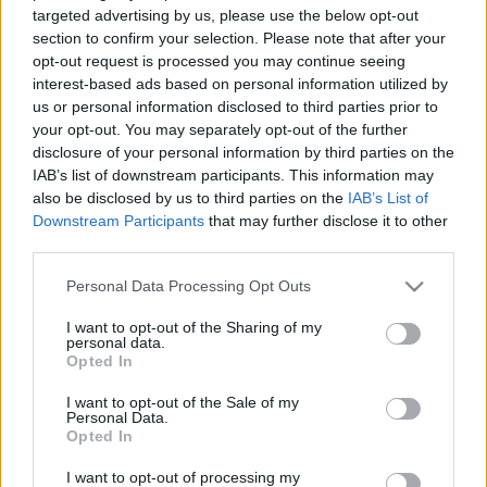
targeted advertising by us, please use the below opt-out
section to confirm your selection. Please note that after your
opt-out request is processed you may continue seeing
interest-based ads based on personal information utilized by
us or personal information disclosed to third parties prior to
your opt-out. You may separately opt-out of the further
disclosure of your personal information by third parties on the
IAB’s list of downstream participants. This information may
also be disclosed by us to third parties on the
IAB’s List of
Downstream Participants
that may further disclose it to other
third parties.
Please note that this website/app uses one or more Google
Personal Data Processing Opt Outs
services and may gather and store information including but
not limited to your visit or usage behaviour. You may click to
I want to opt-out of the Sharing of my
personal data.
grant or deny consent to Google and its third-party tags to
Opted In
use your data for below specified purposes in below Google
Star Trek a tévében augusztus végén
consent section.
I want to opt-out of the Sale of my
Personal Data.
Ádám // emTV.hu
•
2017. augusztus 25.
Opted In
I want to opt-out of processing my
A nyári szünet utolsó napjaiban sem maradunk Star