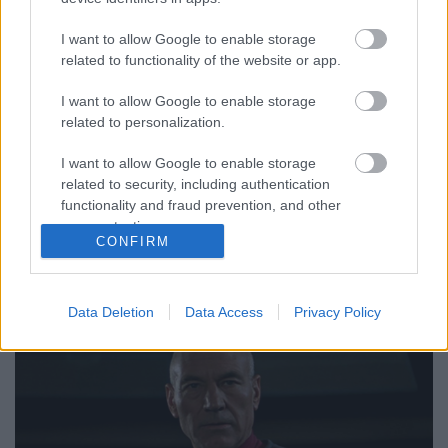
Star Trek a tévében – augusztus 3 és
I want to allow Google to enable storage
15 között
related to functionality of the website or app.
Ádám // emTV.hu
•
2017. augusztus 02.
I want to allow Google to enable storage
related to personalization.
Manapság sokféleképpen lehet Star Trek filmeket
fogyasztani; a legkülönfélébb – többségében –
I want to allow Google to enable storage
illegális megoldások sokaságán túl sokak számára
related to security, including authentication
még mindig az egyik legkézenfekvőbb, esetleg
functionality and fraud prevention, and other
egyetlen megoldás az, hogy megnézik valamelyik
user protection.
kereskedelmi csatornán. Ezért időről-időre
CONFIRM
megmutatjuk nektek,…
Data Deletion
Data Access
Privacy Policy