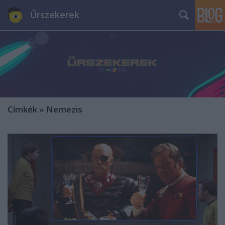
Űrszekerek
Címkék
»
Nemezis