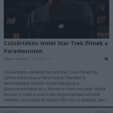
Csütörtökön ismét Star Trek filmek a
Paramounton
Ádám // emTV.hu
•
2017. július 17.
Csütörtökön délelőtt három Star Trek filmet tűz
újfent műsorára a Paramount Channel! A
Nemzedékek mellett ismét láthatjuk a
Kapcsolatfelvétel és a Nemezis című mozikat. Noha
ezúttal is csak a csatornán folyamatosan látható
hetedik, nyolcadik és tizedik film kerül adásba, ám…