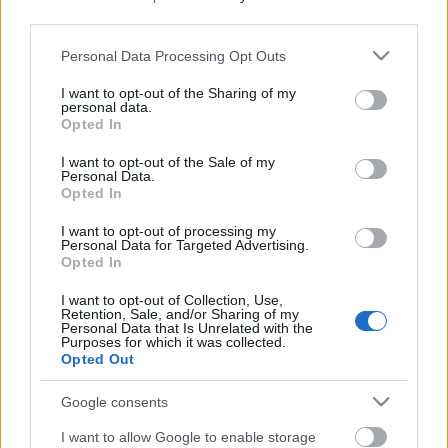
third parties.
Please note that this website/app uses one or more Google
Personal Data Processing Opt Outs
services and may gather and store information including but
not limited to your visit or usage behaviour. You may click to
I want to opt-out of the Sharing of my
personal data.
grant or deny consent to Google and its third-party tags to
Opted In
use your data for below specified purposes in below Google
consent section.
I want to opt-out of the Sale of my
Personal Data.
Opted In
I want to opt-out of processing my
Personal Data for Targeted Advertising.
Opted In
I want to opt-out of Collection, Use,
Retention, Sale, and/or Sharing of my
Personal Data that Is Unrelated with the
Purposes for which it was collected.
Opted Out
Az Obszidián Rend
Google consents
Menyhárt Attila
•
2018. október 27.
I want to allow Google to enable storage