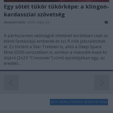
Egy sötét tükör tükörképe: a klingon-
user protection.
kardassziai szövetség
Menyhárt Attila
•
2018. május 24.
A párhuzamos valóságok ötletével korábban csak az
élénk fantáziájú emberek és sci-fi írók játszadoztak
el. Ez történt a Star Trekben is, ahol a Deep Space
Nine (DS9) sorozatban is, amikor a második évad Az
átjáró (2x23 "Crossover") című epizódjában egy, az
eredeti…
SÜTI BEÁLLÍTÁSOK MÓDOSÍTÁSA