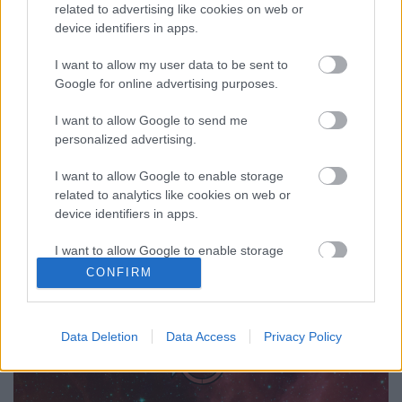
A Kardassziai Unió az Alfa kvadráns egyik ismert
related to advertising like cookies on web or
nagyhatalma, mely a huszonnegyedik század
device identifiers in apps.
második felében jelentősen beleszólt az ismert űr
történelmébe. Mindezt tette annak ellenére, hogy
I want to allow my user data to be sent to
területben és népességben, sőt technikai
Google for online advertising purposes.
színvonalban is némileg elmaradt a három…
I want to allow Google to send me
personalized advertising.
I want to allow Google to enable storage
related to analytics like cookies on web or
device identifiers in apps.
I want to allow Google to enable storage
related to functionality of the website or app.
CONFIRM
I want to allow Google to enable storage
related to personalization.
Data Deletion
Data Access
Privacy Policy
I want to allow Google to enable storage
related to security, including authentication
functionality and fraud prevention, and other