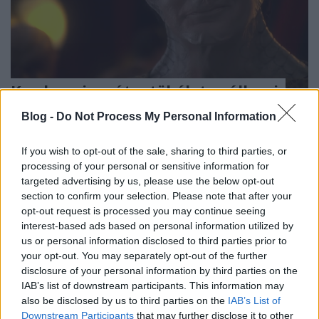
Kardasszia – út a tökéletes állami
felügyeletig
Blog -
Do Not Process My Personal Information
Menyhárt Attila
•
2019. július 02.
If you wish to opt-out of the sale, sharing to third parties, or
processing of your personal or sensitive information for
A hüllő ősöktől származó kardassziai fajt mindig is
targeted advertising by us, please use the below opt-out
szorgalmas, gyors észjárású lényekként ismerték.
section to confirm your selection. Please note that after your
Azt még ellenségeik is elismerik, hogy mindig
opt-out request is processed you may continue seeing
ügyelnek a részletekre. Ugyanakkor a tipikus
interest-based ads based on personal information utilized by
kardassziai idegengyűlölő, arrogáns és paranoiás.
us or personal information disclosed to third parties prior to
Számos más sci-fi univerzumban a…
your opt-out. You may separately opt-out of the further
disclosure of your personal information by third parties on the
IAB’s list of downstream participants. This information may
also be disclosed by us to third parties on the
IAB’s List of
Downstream Participants
that may further disclose it to other