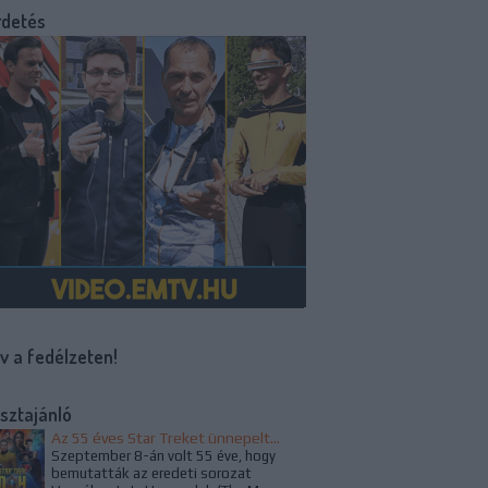
rdetés
v a fedélzeten!
sztajánló
Az 55 éves Star Treket ünnepelték az alkotók és a rajongók
Szeptember 8-án volt 55 éve, hogy
bemutatták az eredeti sorozat