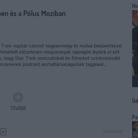
Hi
ben és a Pólus Moziban
 a Trek-naptár szerint negyvennégy év múlva bekövetkező
felvételt előzetesen megünneplő rajongók leptek el két
s, hogy Star Trek-sorozatokat és filmeket szinkronizáló
Űrszekerek podcast asztaltársaságainak tagjaival…
Üd
TOVÁBB
Po
komment
0