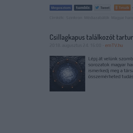
Tetszik
Címkék:
Szinkron
Médiazabálók
Magyar han
Csillagkapus találkozót tartu
2018. augusztus 24. 16:00
-
emTV.hu
Lépj át velünk szomb
sorozatok magyar hang
ismerkedj meg a társ
összemérheted tudáso