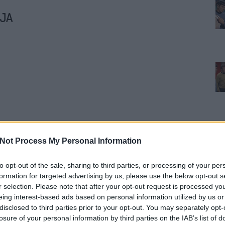
PJA
Not Process My Personal Information
TOVÁBB
to opt-out of the sale, sharing to third parties, or processing of your per
formation for targeted advertising by us, please use the below opt-out s
r selection. Please note that after your opt-out request is processed y
komment
0
eing interest-based ads based on personal information utilized by us or
disclosed to third parties prior to your opt-out. You may separately opt-
tel Napja
losure of your personal information by third parties on the IAB’s list of