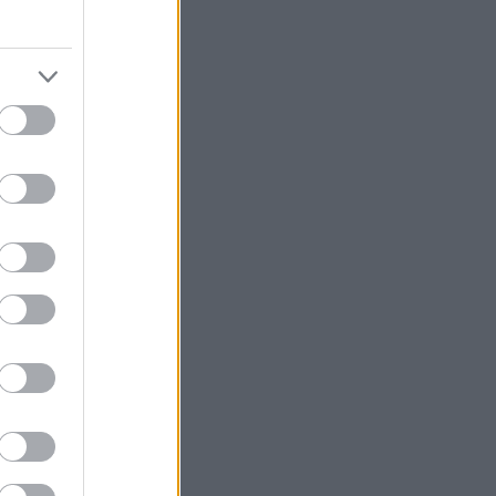
23 január
(
1
)
22 június
(
1
)
21 szeptember
(
1
)
21 július
(
1
)
1 április
(
2
)
21 március
(
4
)
21 február
(
5
)
21 január
(
1
)
20 december
(
6
)
20 november
(
2
)
20 október
(
9
)
20 szeptember
(
10
)
vább
...
edek
S 2.0
jegyzések
,
kommentek
om
jegyzések
,
kommentek