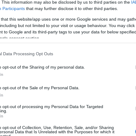
. This information may also be disclosed by us to third parties on the
IA
Participants
that may further disclose it to other third parties.
 közösségtalálkozó!
 that this website/app uses one or more Google services and may gath
including but not limited to your visit or usage behaviour. You may click 
 to Google and its third-party tags to use your data for below specifi
ap délután ismét megszálljuk a Vault 51 Gamer Bart!
ogle consent section.
nepeljük az emTV.hu tizedik születésnapját, másrészt,
 közösségtalálkozón ismét hódolhassunk kedvenc
 ez alkalommal nem csak a Star Trek lesz…
l Data Processing Opt Outs
o opt-out of the Sharing of my personal data.
In
o opt-out of the Sale of my Personal Data.
TOVÁBB
In
Ke
to opt-out of processing my Personal Data for Targeted
ing.
In
komment
0
o opt-out of Collection, Use, Retention, Sale, and/or Sharing
Ar
ersonal Data that Is Unrelated with the Purposes for which it
lected.