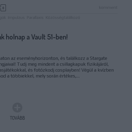
komment
0
gok
Impulzus
Parallaxis
Közösségtalálkozó
nk holnap a Vault 51-ben!
aton az eseményhorizonton, és találkozz a Stargate
jaival! Tudj meg mindent a csillagkapuk fizikájáról,
asjátékokkal, és fotózkodj cosplayben! Végül a kvízben
d a többiekkel, mely során értékes,…
TOVÁBB