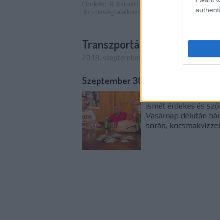
Címkék:
R. Kárpáti Péter
Horváth Lili
Szinkr
authenti
Közösségtalálkozó
Rajzfilmsorozat
Transzportálj vasárnap az Űr
2018. szeptember 26. 16:00
-
Ádám // em
Szeptember 30. // 15:00 - 21:00 // 
Immár harmadik közö
ismét érdekes és szó
Vasárnap délután hár
során, kocsmakvízzel