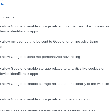
20
Out
20
 közösségtalálkozója
20
20
ek.hu
consents
202
20
o allow Google to enable storage related to advertising like cookies on
ek a Vault 51-ben
20
evice identifiers in apps.
20
rek sorozat szinkronizáló színészei, egy jövőkutató, a
20
rozat rajongó szinkronjának stábtagjai, és persze az
o allow my user data to be sent to Google for online advertising
20
makvíz tette izgalmassá a szeptember utolsó
20
s.
tt ingyenes programot, az Űrszekerek őszi, sorrendben
20
To
to allow Google to send me personalized advertising.
Fe
o allow Google to enable storage related to analytics like cookies on
evice identifiers in apps.
RS
be
At
o allow Google to enable storage related to functionality of the website
TOVÁBB
be
o allow Google to enable storage related to personalization.
komment
0
o allow Google to enable storage related to security, including