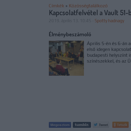
Címkék
»
Közösségtalálkozó
Kapcsolatfelvétel a Vault 51-
2019. április 13. 10:45
-
Spotty hadnagy
Élménybeszámoló
Április 5-én és 6-án
első idegen kapcsolat
budapesti helyszínt i
színészekkel, és az 
Tetszik