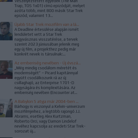
Veszélyeztetett egyedek (The Man
Trap, TOS 1x01) című epizódját, melyet
azóta több, mint 800 másik Star Trek
epizód, valamint 13...
Újabb Star Trek mozifilm van a láthatáron, ezúttal a WandaVision rendezője kapta a projektet
A Deadline értesülése alapján ismét
lendületet vett a Star Trek
nagyvásznas visszatérése, a tervek
szerint 2023 júniusában jelenik meg
egy új film, a projekthez pedig már
konkrét nevek is társulnak:...
Az emberiség nevében - Új évszázad a Star Trekben
„Még mindig csodálom méretét és
modernségét” – Picard kapitánnyal
együtt csodálkozunk rá az új
csillaghajó, az Enterprise 1701-D
nagyságára és komplexitására. Az
emberiség nevében (Encounter at...
A Babylon 5 atyja már 2004-ben megálmodta a Star Trek újraindítását
Bárhogy is viszonyul a Kelvin-univerzum
mozifilmjeihez, a legtöbb rajongó J.J.
Abrams, esetleg Alex Kurtzman,
Roberto Orci, vagy Damon Lindelof
nevéhez kapcsolja az eredeti Star Trek-
sorozat új...