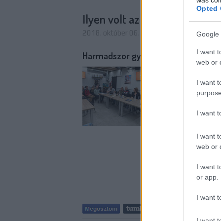
Opted 
Ilyen volt az Űrszekerek őszi
2018. október 06. 16:00
-
Dave // urszeker
Google 
I want t
Harmadszor gyűltek össze a Trekker
web or d
Négy különböző Star T
klasszikus rajzfilmso
I want t
elmaradhatatlan kocs
purpose
vasárnapján megtarto
a harmadik…
I want 
I want t
web or d
I want t
or app.
I want t
Tetszik
I want t