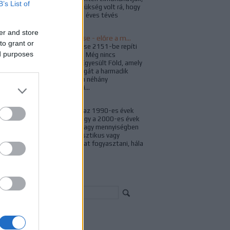
B’s List of
az idén nagyon is szükség volt rá, hogy
velünk legyen. Az 54 éves tévés
franchise...
er and store
Star Trek: Enterprise - előre a múltba
to grant or
A Star Trek: Enterprise 2151-be repíti
ed purposes
vissza a rajongókat. Még nincs
Föderáció, csak az Egyesült Föld, amely
már újjáépítette magát a harmadik
világháború óta. Van néhány
naprendszeren kívüli...
Tévés múltidéző
Sokan valószínűleg az 1990-es évek
második felében, vagy a 2000-es évek
elején kezdtünk el nagy mennyiségben
tudományos-fantasztikus vagy
fantasy tévészériákat fogyasztani, hála
az akkor induló...
resés
chívum