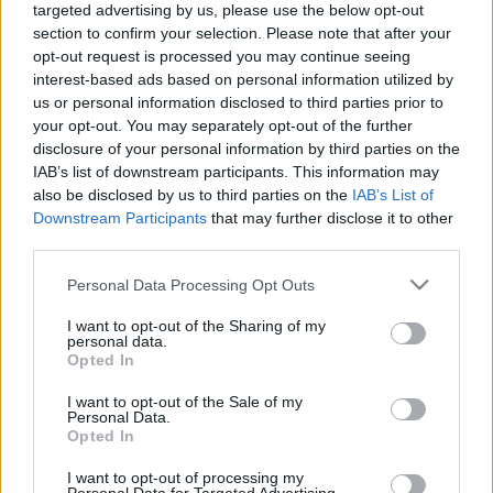
targeted advertising by us, please use the below opt-out
section to confirm your selection. Please note that after your
opt-out request is processed you may continue seeing
interest-based ads based on personal information utilized by
us or personal information disclosed to third parties prior to
your opt-out. You may separately opt-out of the further
disclosure of your personal information by third parties on the
IAB’s list of downstream participants. This information may
also be disclosed by us to third parties on the
IAB’s List of
Downstream Participants
that may further disclose it to other
third parties.
Please note that this website/app uses one or more Google
Personal Data Processing Opt Outs
services and may gather and store information including but
not limited to your visit or usage behaviour. You may click to
I want to opt-out of the Sharing of my
personal data.
grant or deny consent to Google and its third-party tags to
Opted In
Star Trek: Discovery – Succession
use your data for below specified purposes in below Google
consent section.
mirror képregény
I want to opt-out of the Sale of my
Personal Data.
Opted In
Menyhárt Attila
•
2018. november 17.
I want to opt-out of processing my