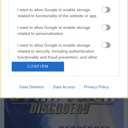
Star Trek: Discovery – új regény és
I want to allow Google to enable storage
képregények a láthatáron
related to functionality of the website or app.
Dave // urszekerek.hu
•
2018. február 24.
I want to allow Google to enable storage
related to personalization.
Vége az első évadnak, és a második forgatása még el
I want to allow Google to enable storage
sem kezdődött. Kegyetlen időszak ez egy
related to security, including authentication
sorozatrajongó számára. A készítők azonban
functionality and fraud prevention, and other
gondoltak az új Star Trek sorozat rajongóira, és
user protection.
folyamatosan teszik közé a széria különböző
CONFIRM
szereplőinek előtörténetét feldolgozó…
Data Deletion
Data Access
Privacy Policy