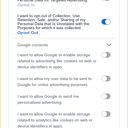
Personal Data for Targeted Advertising.
Amikor Jonathan Frakes tavaly elszólta magát, hogy
Opted In
lesz tükör-univerzum a Star Trek: Discovery-ben, mi
rajongók kíváncsian vártunk mit kapunk majd.
I want to opt-out of Collection, Use,
Retention, Sale, and/or Sharing of my
Tulajdonképpen beigazolódott a sejtésünk: egy
Personal Data that Is Unrelated with the
Terrán Birodalmat amely a Föderáció alapelveinek
Purposes for which it was collected.
sötét tükörképe. De nem az eredeti…
Opted Out
Google consents
I want to allow Google to enable storage
related to advertising like cookies on web or
device identifiers in apps.
I want to allow my user data to be sent to
Google for online advertising purposes.
I want to allow Google to send me
personalized advertising.
I want to allow Google to enable storage
related to analytics like cookies on web or
device identifiers in apps.