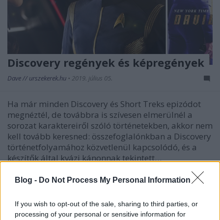
Discovery regények és képregények
Dave // urszekerek.hu
•
2019. július 05.
Ha már minden Discovery és Short Treks epizódot
megnéztél, de továbbra is szívesen elmerülnél a
sorozat karaktereiről szóló történetekben, akkor nem
kell tovább keresned: összefoglalónkban a Discovery
történetfolyamához közvetlenül kapcsolódó, és a
készítők által kvázi kánonnak tekintett…
Blog -
Do Not Process My Personal Information
If you wish to opt-out of the sale, sharing to third parties, or
processing of your personal or sensitive information for