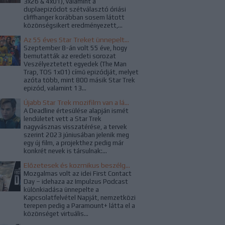
3x26 & 4x01), valamint a
duplaepizódot szétválasztó óriási
cliffhanger korábban sosem látott
közönségsikert eredményezett,...
Az 55 éves Star Treket ünnepelték az alkotók és a rajongók
Szeptember 8-án volt 55 éve, hogy
bemutatták az eredeti sorozat
Veszélyeztetett egyedek (The Man
Trap, TOS 1x01) című epizódját, melyet
azóta több, mint 800 másik Star Trek
epizód, valamint 13...
Újabb Star Trek mozifilm van a láthatáron, ezúttal a WandaVision rendezője kapta a projektet
A Deadline értesülése alapján ismét
lendületet vett a Star Trek
nagyvásznas visszatérése, a tervek
szerint 2023 júniusában jelenik meg
egy új film, a projekthez pedig már
konkrét nevek is társulnak:...
Előzetesek és kozmikus beszélgetések a Kapcsolatfelvétel Napján
Mozgalmas volt az idei First Contact
Day – idehaza az Impulzus Podcast
különkiadása ünnepelte a
Kapcsolatfelvétel Napját, nemzetközi
terepen pedig a Paramount+ látta el a
közönséget virtuális...