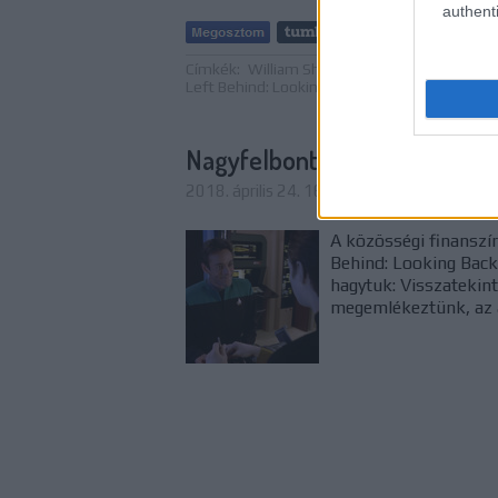
authenti
Tetszik
Címkék:
William Shatner
Hirek
Marina Sirtis
Left Behind: Looking Back at Star Trek: Deep
Nagyfelbontású részletek a 
2018. április 24. 16:00
-
FCs.
A közösségi finanszí
Behind: Looking Back
hagytuk: Visszatekin
megemlékeztünk, az 