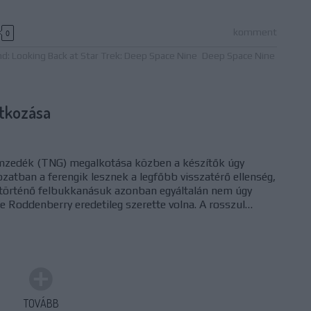
komment
0
: Looking Back at Star Trek: Deep Space Nine
Deep Space Nine
atkozása
emzedék (TNG) megalkotása közben a készítők úgy
ozatban a ferengik lesznek a legfőbb visszatérő ellenség,
 történő felbukkanásuk azonban egyáltalán nem úgy
e Roddenberry eredetileg szerette volna. A rosszul…
TOVÁBB