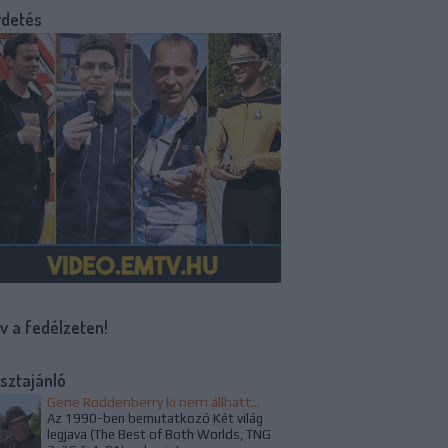
rdetés
v a fedélzeten!
sztajánló
Gene Roddenberry ki nem állhatta a Család című epizód alapötletét
Az 1990-ben bemutatkozó Két világ
legjava (The Best of Both Worlds, TNG