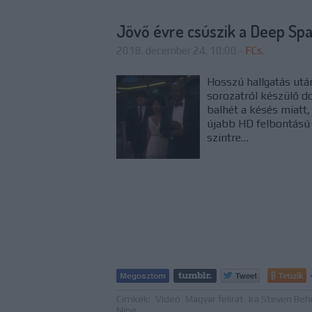
Jövő évre csúszik a Deep S
2018. december 24. 10:00
-
FCs.
Hosszú hallgatás után
sorozatról készülő d
balhét a késés miatt
újabb HD felbontású 
szintre…
Tetszik
Címkék:
Videó
Magyar felirat
Ira Steven Beh
Nine