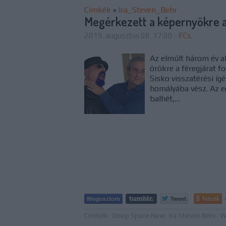
Címkék
»
Ira_Steven_Behr
Megérkezett a képernyőkre 
2019. augusztus 08. 17:00
-
FCs.
Az elmúlt három év a
örökre a féregjárat 
Sisko visszatérési íg
homályába vész. Az e
balhét,…
Tetszik
Címkék:
Deep Space Nine
Ira Steven Behr
W