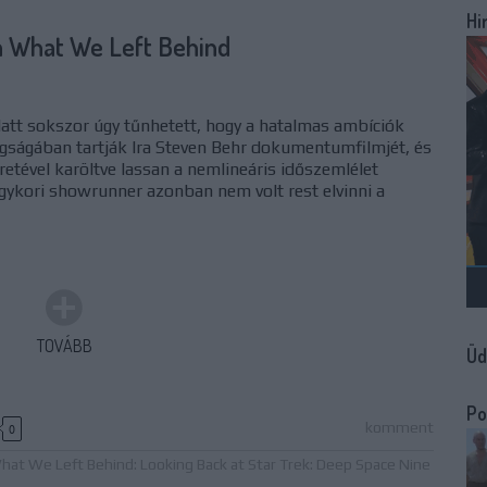
Hi
a What We Left Behind
latt sokszor úgy tűnhetett, hogy a hatalmas ambíciók
fogságában tartják Ira Steven Behr dokumentumfilmjét, és
éretével karöltve lassan a nemlineáris időszemlélet
gykori showrunner azonban nem volt rest elvinni a
TOVÁBB
Üd
Po
komment
0
hat We Left Behind: Looking Back at Star Trek: Deep Space Nine