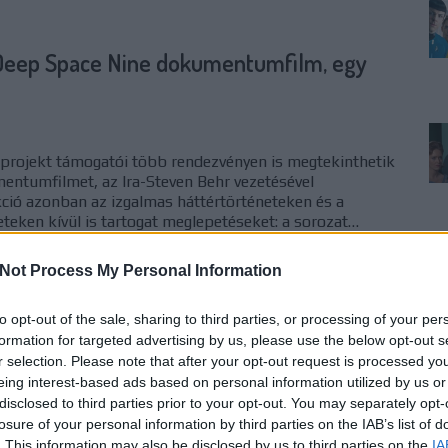
Deep Space Nine dokumentumfilm, egy
projekt támogatói több rendezvényen is megtekinthetik
ntumfilmet, az Ira-Steven Behr vezetésével
ció azonban az izgalmas háttértörténeteken és a
teken kívül is tartogat meglepetéseket: a sorozat…
Not Process My Personal Information
to opt-out of the sale, sharing to third parties, or processing of your per
formation for targeted advertising by us, please use the below opt-out s
r selection. Please note that after your opt-out request is processed y
TOVÁBB
eing interest-based ads based on personal information utilized by us or
disclosed to third parties prior to your opt-out. You may separately opt-
losure of your personal information by third parties on the IAB’s list of
komment
0
. This information may also be disclosed by us to third parties on the
IA