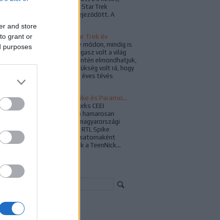
megszakítás nélküli Star Trek
műsorfolyam is befejeződött. A
ViacomCBS...
er and store
to grant or
A legszínesebb Star Trek év
A Star Trek többféle módon, mindig is
ed purposes
egyfajta válasz és vigasz volt a világ
problémáira, és őszintén elmondhatjuk,
az idén nagyon is szükség volt rá, hogy
velünk legyen. Az 54 éves tévés
franchise...
Búcsúzik az RTL Spike és Paramount Channel
A ViacomCBS Networks CEEI
bejelentése nyomán hamarosan
kivezetésre kerül a magyarországi
televíziós piacról az RTL Spike
csatorna, illetve új csatornaként
idehaza is megjelenik a TeenNick...
resés
chívum