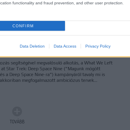
cation functionality and fraud prevention, and other user protection.
komment
0
Patrick Stewart
Star Trek: Discovery
Ira Steven Behr
What We
 Space Nine
Robert Duncan McNeill
CONFIRM
DS9-ból a régen várt dokumntumfilmben
Data Deletion
Data Access
Privacy Policy
rozás segítségével megvalósuló alkotás, a What We Left
 at Star Trek: Deep Space Nine ("Magunk mögött
tés a Deep Space Nine-ra") kampányáról tavaly mi is
akkoriban megfogalmazott ambiciózus tervek…
TOVÁBB