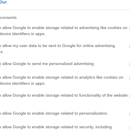
20
Out
20
Space Nine (DS9)
20
consents
20
202
iscovery – a CBS többet remélt
o allow Google to enable storage related to advertising like cookies on
20
20
evice identifiers in apps.
20
20
o allow my user data to be sent to Google for online advertising
20
s.
20
nkább a maszkmesterek és hangkeverők szakmai
20
táziát, a színészek most nem annyira győzték meg őket,
to allow Google to send me personalized advertising.
To
l Shazad Latif sem, akivel kapcsolatban a CBS nagyon
m Shatner ettől függetlenül gond nélkül…
o allow Google to enable storage related to analytics like cookies on
Fe
evice identifiers in apps.
RS
be
o allow Google to enable storage related to functionality of the website
At
be
o allow Google to enable storage related to personalization.
TOVÁBB
o allow Google to enable storage related to security, including