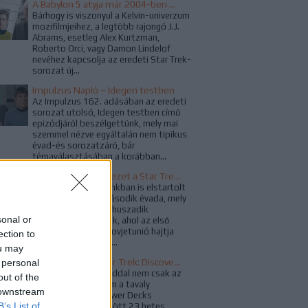
A Babylon 5 atyja már 2004-ben megálmodta a Star Trek újraindítását
Bárhogy is viszonyul a Kelvin-univerzum
mozifilmjeihez, a legtöbb rajongó J.J.
Abrams, esetleg Alex Kurtzman,
Roberto Orci, vagy Damon Lindelof
nevéhez kapcsolja az eredeti Star Trek-
sorozat új...
Impulzus Napló – Idegen testben
Az Impulzus 162. adásában az eredeti
sorozat utolsó, Idegen testben című
epizódjáról beszélgettünk, mely mai
szemmel nézve egyáltalán nem tipikus
évad-és sorozatzáró, bár
témaválasztásában a korábban...
A For All Mankind vezet a Star Trek világához?
Február 19-én hazánkban is elstartolt
a For All Mankind második évada, mely
egy olyan alternatív huszadik
sonal or
században játszódik, ahol az első
holdra szállást a Szovjetunió hajtja
ection to
végre, ez a változás...
ou may
Befejeződött a Star Trek: Discovery harmadik évada
 personal
A szezonzáró epizóddal nem csak az
out of the
aktuális évad, hanem a tavaly
 downstream
augusztusban, a Lower Decks
B’s List of
premierjével kezdődött 23 hetes,