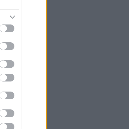
23 január
(
1
)
22 június
(
1
)
21 szeptember
(
1
)
21 július
(
1
)
1 április
(
2
)
21 március
(
4
)
21 február
(
5
)
21 január
(
1
)
20 december
(
6
)
20 november
(
2
)
20 október
(
9
)
20 szeptember
(
10
)
vább
...
edek
S 2.0
jegyzések
,
kommentek
om
jegyzések
,
kommentek