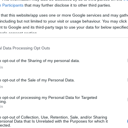
Participants
that may further disclose it to other third parties.
s
Ira Steven Behr
 that this website/app uses one or more Google services and may gath
including but not limited to your visit or usage behaviour. You may click 
 lezárása
 to Google and its third-party tags to use your data for below specifi
ogle consent section.
emzetközi Star Trek találkozó egyértelműen a Picard-
l Data Processing Opt Outs
ad emlékezetes, de Patrick Stewart visszatérése mellett
ül is zajlik az élet: a sorozat idén ünnepli huszonötödik
o opt-out of the Sharing of my personal data.
ul egy nagyszabású…
In
o opt-out of the Sale of my Personal Data.
In
to opt-out of processing my Personal Data for Targeted
Ke
ing.
TOVÁBB
In
o opt-out of Collection, Use, Retention, Sale, and/or Sharing
ersonal Data that Is Unrelated with the Purposes for which it
Ar
lected.
komment
0