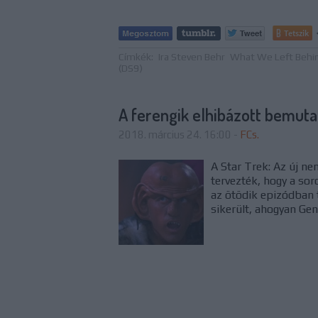
Tetszik
Címkék:
Ira Steven Behr
What We Left Behind
(DS9)
A ferengik elhibázott bemut
2018. március 24. 16:00
-
FCs.
A Star Trek: Az új n
tervezték, hogy a sor
az ötödik epizódban
sikerült, ahogyan Gen