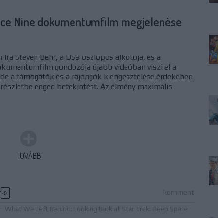
pace Nine dokumentumfilm megjelenése
 Ira Steven Behr, a DS9 oszlopos alkotója, és a
okumentumfilm gondozója újabb videóban viszi el a
, de a támogatók és a rajongók kiengesztelése érdekében
részletbe enged betekintést. Az élmény maximális
TOVÁBB
komment
0
r
What We Left Behind: Looking Back at Star Trek: Deep Space