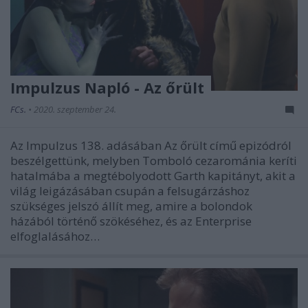
Impulzus Napló - Az őrült
FCs.
•
2020. szeptember 24.
Az Impulzus 138. adásában Az őrült című epizódról
beszélgettünk, melyben Tomboló cezarománia keríti
hatalmába a megtébolyodott Garth kapitányt, akit a
világ leigázásában csupán a felsugárzáshoz
szükséges jelszó állít meg, amire a bolondok
házából történő szökéséhez, és az Enterprise
elfoglalásához…