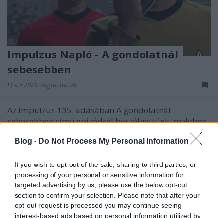
Impulzus Napló - A gondolatnál
sebesebben
FCs.
•
2020. augusztus 26.
Az Impulzus 135. adásában A gondolatnál
sebesebben című epizódról beszélgettünk, melyben
az Enterprise a Scalos felszínéről érkező segélyhívás
Blog -
Do Not Process My Personal Information
miatt a helyszínre siet, a fejlett civilizáció impozáns
városában azonban senkit sem találnak. A bolygón
Compton, a hajón pedig Kirk tűnik el a legénység…
If you wish to opt-out of the sale, sharing to third parties, or
processing of your personal or sensitive information for
targeted advertising by us, please use the below opt-out
section to confirm your selection. Please note that after your
opt-out request is processed you may continue seeing
interest-based ads based on personal information utilized by