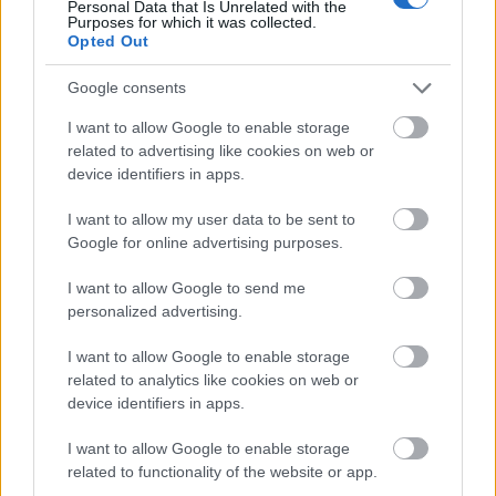
Personal Data that Is Unrelated with the
idős közösség valódi romlottságáról azonban hamar
Purposes for which it was collected.
Opted Out
lehull a lepel, amikor…
Google consents
I want to allow Google to enable storage
related to advertising like cookies on web or
device identifiers in apps.
I want to allow my user data to be sent to
Google for online advertising purposes.
I want to allow Google to send me
personalized advertising.
I want to allow Google to enable storage
related to analytics like cookies on web or
device identifiers in apps.
Impulzus Napló - Mint a pók
I want to allow Google to enable storage
hálójában
related to functionality of the website or app.