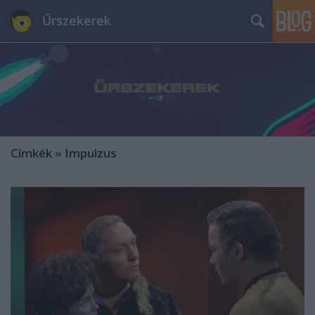
Űrszekerek
Címkék
»
Impulzus