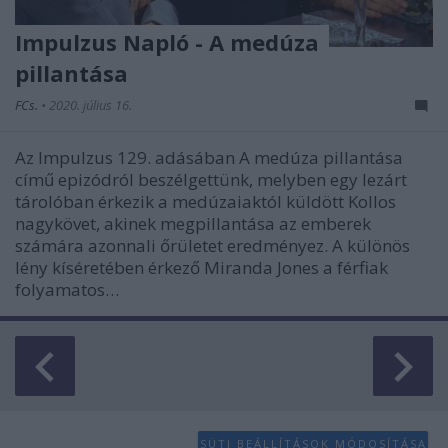
Impulzus Napló - A medúza
pillantása
FCs.
•
2020. július 16.
Az Impulzus 129. adásában A medúza pillantása
című epizódról beszélgettünk, melyben egy lezárt
tárolóban érkezik a medúzaiaktól küldött Kollos
nagykövet, akinek megpillantása az emberek
számára azonnali őrületet eredményez. A különös
lény kíséretében érkező Miranda Jones a férfiak
folyamatos…
SÜTI BEÁLLÍTÁSOK MÓDOSÍTÁSA