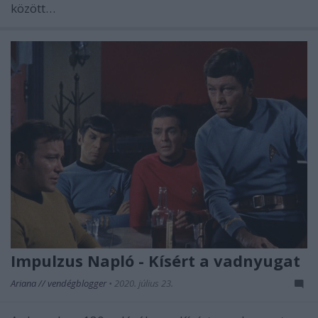
között…
Impulzus Napló - Kísért a vadnyugat
Ariana // vendégblogger
•
2020. július 23.