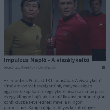
Impulzus Napló - A viszálykeltő
Dave // urszekerek.hu
•
2020. július 29.
Az Impulzus Podcast 131. adásában A viszálykeltő
című epizódról beszélgettünk, melynek elején
egyszerre kap hamis segélykérő hívást az Enterprise
és egy klingon hajó, akik a találkozási ponton rögtön
konfliktusba keverednek: mivel a klingon
parancsnok, Kang hajója rejtélyes körülmények