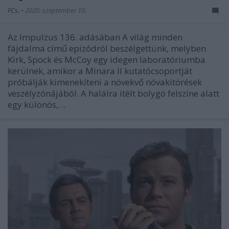
FCs.
•
2020. szeptember 10.
Az Impulzus 136. adásában A világ minden
fájdalma című epizódról beszélgettünk, melyben
Kirk, Spock és McCoy egy idegen laboratóriumba
kerülnek, amikor a Minara II kutatócsoportját
próbálják kimenekíteni a növekvő nóvakitörések
veszélyzónájából. A halálra ítélt bolygó felszíne alatt
egy különös,…