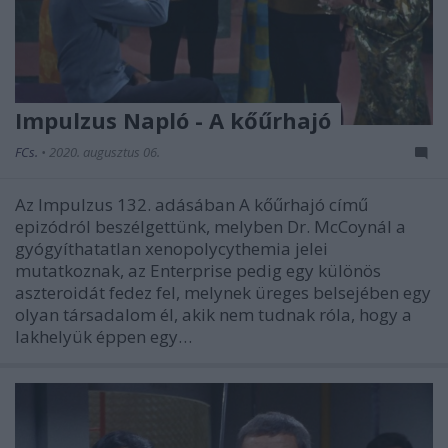
Impulzus Napló - A kőűrhajó
FCs.
•
2020. augusztus 06.
Az Impulzus 132. adásában A kőűrhajó című
epizódról beszélgettünk, melyben Dr. McCoynál a
gyógyíthatatlan xenopolycythemia jelei
mutatkoznak, az Enterprise pedig egy különös
aszteroidát fedez fel, melynek üreges belsejében egy
olyan társadalom él, akik nem tudnak róla, hogy a
lakhelyük éppen egy…