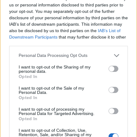
us or personal information disclosed to third parties prior to
your opt-out. You may separately opt-out of the further
disclosure of your personal information by third parties on the
IAB’s list of downstream participants. This information may
also be disclosed by us to third parties on the
IAB’s List of
Downstream Participants
that may further disclose it to other
third parties.
Please note that this website/app uses one or more Google
Personal Data Processing Opt Outs
services and may gather and store information including but
not limited to your visit or usage behaviour. You may click to
I want to opt-out of the Sharing of my
personal data.
Impulzus Napló - Platón
grant or deny consent to Google and its third-party tags to
Opted In
use your data for below specified purposes in below Google
mostohagyermekei
consent section.
I want to opt-out of the Sale of my
Personal Data.
FCs.
•
2020. augusztus 21.
Opted In
Az Impulzus 134. adásában a Platón
I want to opt-out of processing my
Personal Data for Targeted Advertising.
mostohagyermekei című epizódról beszélgettünk,
Opted In
melyben az ókori görög kultúrára építették a
társadalmukat azok az idegenek, akik a filozófia
I want to opt-out of Collection, Use,
Retention, Sale, and/or Sharing of my
tisztelőiként platóniaknak nevezték el magukat. Az