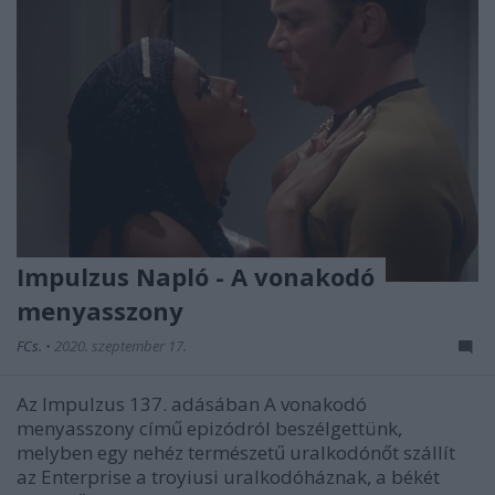
Impulzus Napló - A vonakodó
menyasszony
FCs.
•
2020. szeptember 17.
Az Impulzus 137. adásában A vonakodó
menyasszony című epizódról beszélgettünk,
melyben egy nehéz természetű uralkodónőt szállít
az Enterprise a troyiusi uralkodóháznak, a békét