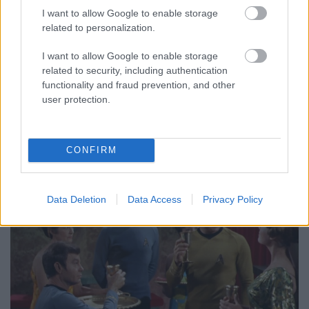
FCs.
•
2020. augusztus 13.
I want to allow Google to enable storage
related to personalization.
Az Impulzus 133. adásában a Mint a pók hálójában
I want to allow Google to enable storage
című epizódról beszélgettünk, melyben a
related to security, including authentication
párhuzamos dimenziók különös átfedése miatt
functionality and fraud prevention, and other
instabil állapotba kerül a Defiant, Kirk pedig az
user protection.
éppen eltűnő csillaghajó hídján reked. Míg Spock a
kapitány megmentése érdekében a rejtélyes
téranomália következő…
CONFIRM
Data Deletion
Data Access
Privacy Policy