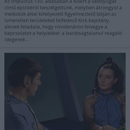
Az Impulzus 130. adásában a Kísért a vadnyugat
című epizódról beszélgettünk, melyben átrongyol a
melkotok által kihelyezett figyelmeztető bóján az
ismeretlen területeket felfedező Kirk kapitány,
akinek feladata, hogy mindenáron felvegye a
kapcsolatot a helyiekkel: a barátságtalanul reagáló
idegenek…