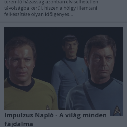
teremtő házasság azonban elviselhetetlen
távolságba kerül, hiszen a hölgy illemtani
felkészítése olyan időigényes…
Impulzus Napló - A világ minden
fájdalma