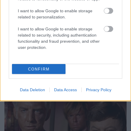
flottaparancsnok egy űrállomáshoz szólítja az
Enterprise legénységét, Kirk pedig csak a helyszínen
I want to allow Google to enable storage
kap magyarázatot a sürgető hívás okára: Dr.
related to personalization.
Daystrom, a duotronikus számítástechnika
I want to allow Google to enable storage
kimagasló tudósa egy…
related to security, including authentication
functionality and fraud prevention, and other
user protection.
CONFIRM
Data Deletion
Data Access
Privacy Policy