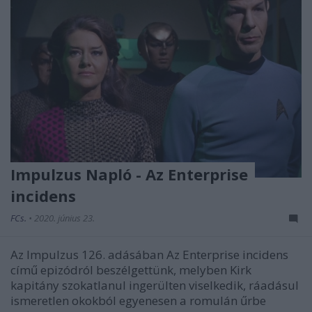
Impulzus Napló - Az Enterprise
incidens
FCs.
•
2020. június 23.
Az Impulzus 126. adásában Az Enterprise incidens
című epizódról beszélgettünk, melyben Kirk
kapitány szokatlanul ingerülten viselkedik, ráadásul
ismeretlen okokból egyenesen a romulán űrbe