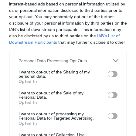
interest-based ads based on personal information utilized by
us or personal information disclosed to third parties prior to
your opt-out. You may separately opt-out of the further
disclosure of your personal information by third parties on the
IAB’s list of downstream participants. This information may
also be disclosed by us to third parties on the
IAB’s List of
Downstream Participants
that may further disclose it to other
third parties.
Impulzus napló – Cirkuszt a népnek
Please note that this website/app uses one or more Google
Personal Data Processing Opt Outs
Ariana // vendégblogger
•
2020. május 29.
services and may gather and store information including but
not limited to your visit or usage behaviour. You may click to
I want to opt-out of the Sharing of my
personal data.
grant or deny consent to Google and its third-party tags to
Az Impulzus Podcast 122. adásában a Cirkuszt a
Opted In
use your data for below specified purposes in below Google
népnek című epizódról beszélgettünk, melyben az
consent section.
I want to opt-out of the Sale of my
Enterprise hajóroncsra bukkan, a nyomok pedig egy
Personal Data.
olyan bolygóhoz vezetnek, ahol római módra élnek,
Opted In
noha már sokkal fejlettebbek. Egy régi ismerőst
találnak a bolygón, aki szörnyű dolgot vár el
I want to opt-out of processing my
Personal Data for Targeted Advertising.
hőseinktől.…
Opted In
I want to opt-out of Collection, Use,