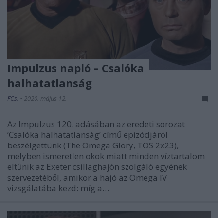
Impulzus napló – Csalóka
halhatatlanság
FCs.
•
2020. május 12.
Az Impulzus 120. adásában az eredeti sorozat
’Csalóka halhatatlanság’ című epizódjáról
beszélgettünk (The Omega Glory, TOS 2x23),
melyben ismeretlen okok miatt minden víztartalom
eltűnik az Exeter csillaghajón szolgáló egyének
szervezetéből, amikor a hajó az Omega IV
vizsgálatába kezd: míg a…