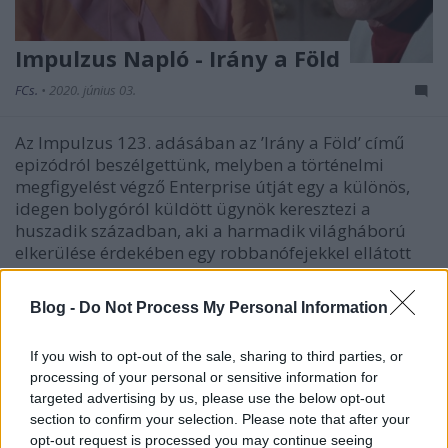
Impulzus Napló - Irány a Föld
FCs.
•
2020. június 03.
Az Impulzus 123. adásában az ’Irány a Föld’ című
epizódról beszélgettünk, melyben a történelmi
megfigyelést végző Enterprise útját egy a különös,
idegen bolygóról küldött ügynök keresztezi a
huszadik században, aki a harmadik világháború
elkerülése érdekében egy robbanófejekkel ellátott
rakéta…
Blog -
Do Not Process My Personal Information
If you wish to opt-out of the sale, sharing to third parties, or
processing of your personal or sensitive information for
targeted advertising by us, please use the below opt-out
section to confirm your selection. Please note that after your
opt-out request is processed you may continue seeing