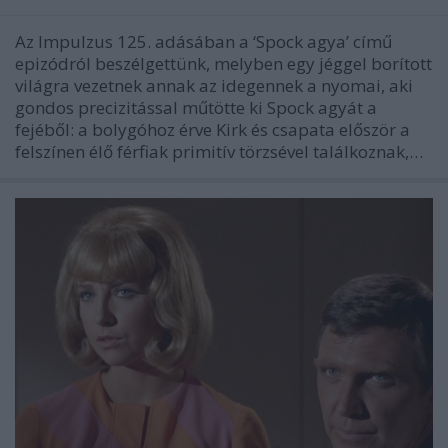
Az Impulzus 125. adásában a ‘Spock agya’ című
epizódról beszélgettünk, melyben egy jéggel borított
világra vezetnek annak az idegennek a nyomai, aki
gondos precizitással műtötte ki Spock agyát a
fejéből: a bolygóhoz érve Kirk és csapata először a
felszínen élő férfiak primitív törzsével találkoznak,…