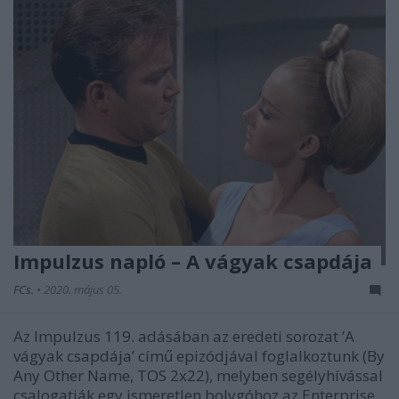
Impulzus napló – A vágyak csapdája
FCs.
•
2020. május 05.
Az Impulzus 119. adásában az eredeti sorozat ’A
vágyak csapdája’ című epizódjával foglalkoztunk (By
Any Other Name, TOS 2x22), melyben segélyhívással
csalogatják egy ismeretlen bolygóhoz az Enterprise