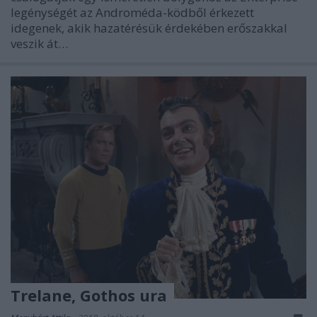
legénységét az Androméda-ködből érkezett
idegenek, akik hazatérésük érdekében erőszakkal
veszik át…
Trelane, Gothos ura