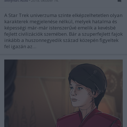
Menyhárt Attila
•
2018. október 14.
A Star Trek univerzuma szinte elképzelhetetlen olyan
karakterek megjelenése nélkül, melyek hatalma és
képességi már-már istenszerűvé emelik a kevésbé
fejlett civilizációk szemében. Bár a szuperfejlett fajok
inkább a huszonnegyedik század közepén figyeltek
fel igazán az…