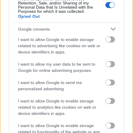
Retention, Sale, and/or Sharing of my
Personal Data that Is Unrelated with the
Purposes for which it was collected.
Opted Out
Google consents
I want to allow Google to enable storage
related to advertising like cookies on web or
device identifiers in apps.
I want to allow my user data to be sent to
Google for online advertising purposes.
I want to allow Google to send me
Impulzus napló – A tökéletes
personalized advertising.
computer
I want to allow Google to enable storage
related to analytics like cookies on web or
FCs.
•
2020. május 19.
device identifiers in apps.
Az Impulzus 121. adásában ’A tökéletes computer’
I want to allow Google to enable storage
című epizódról beszélgettünk, melyben Enwright
related to functionality of the website or app.