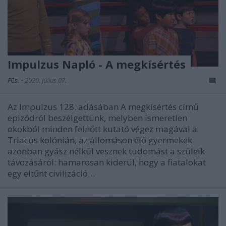
Impulzus Napló - A megkísértés
FCs.
•
2020. július 07.
Az Impulzus 128. adásában A megkísértés című
epizódról beszélgettünk, melyben ismeretlen
okokból minden felnőtt kutató végez magával a
Triacus kolónián, az állomáson élő gyermekek
azonban gyász nélkül vesznek tudomást a szüleik
távozásáról: hamarosan kiderül, hogy a fiatalokat
egy eltűnt civilizáció…