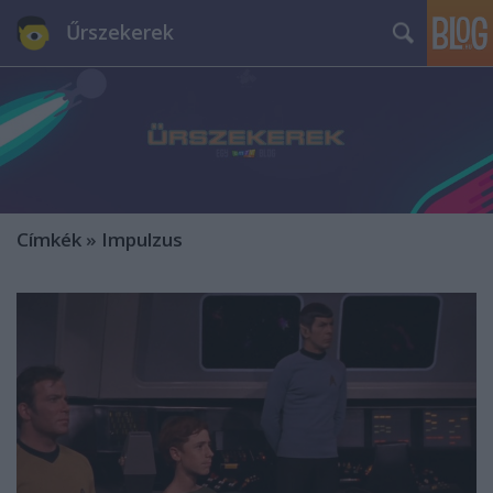
Űrszekerek
Címkék
»
Impulzus