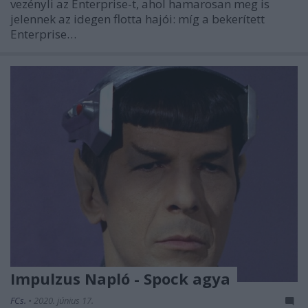
vezényli az Enterprise-t, ahol hamarosan meg is
jelennek az idegen flotta hajói: míg a bekerített
Enterprise…
Impulzus Napló - Spock agya
FCs.
•
2020. június 17.