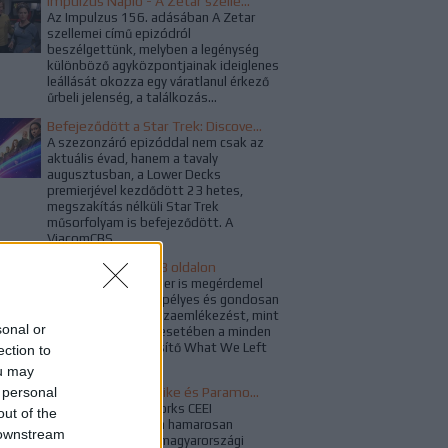
Impulzus Napló - A Zetar szellemei
Az Impulzus 156. adásában A Zetar
szellemei című epizódról
beszélgettünk, melyben a legénység
különböző agyközpontjainak ideiglenes
leállását okozza egy váratlanul érkező
űrbeli jelenség, a találkozás...
Befejeződött a Star Trek: Discovery harmadik évada
A szezonzáró epizóddal nem csak az
aktuális évad, hanem a tavaly
augusztusban, a Lower Decks
premierjével kezdődött 23 hetes,
megszakítás nélküli Star Trek
műsorfolyam is befejeződött. A
ViacomCBS...
Voyager ünnep 248 oldalon
Kétségkívül a Voyager is megérdemel
egy hasonlóan ünnepélyes és gondosan
megkomponált visszaemlékezést, mint
sonal or
a Deep Space Nine esetében a minden
várakozást túlteljesítő What We Left
ection to
Behind...
ou may
 personal
Búcsúzik az RTL Spike és Paramount Channel
A ViacomCBS Networks CEEI
out of the
bejelentése nyomán hamarosan
 downstream
kivezetésre kerül a magyarországi