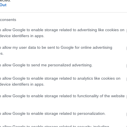
Out
Fe
RS
ek.hu
be
consents
At
sában az Ég és Föld című epizódot értékeltük, mely
be
o allow Google to enable storage related to advertising like cookies on
tikát fogalmaz meg, és története sok hasonlóságot
evice identifiers in apps.
-es művével, a Metropolis című sci-fivel, melyben a
ókban élnek, a szegények pedig a fénytől elzárva, a föld
o allow my user data to be sent to Google for online advertising
s.
to allow Google to send me personalized advertising.
o allow Google to enable storage related to analytics like cookies on
TOVÁBB
evice identifiers in apps.
o allow Google to enable storage related to functionality of the website
komment
0
o allow Google to enable storage related to personalization.
o allow Google to enable storage related to security, including