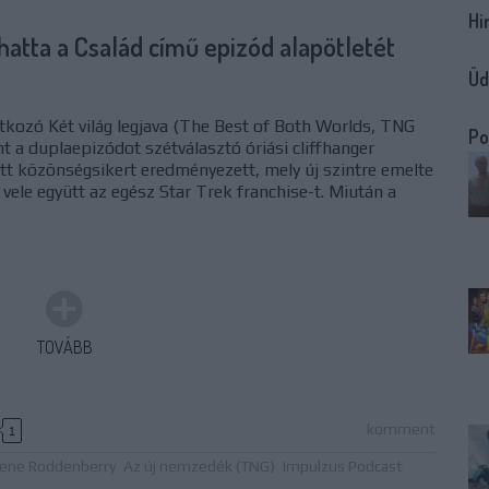
Hi
atta a Család című epizód alapötletét
Üd
ozó Két világ legjava (The Best of Both Worlds, TNG
Po
t a duplaepizódot szétválasztó óriási cliffhanger
t közönségsikert eredményezett, mely új szintre emelte
vele együtt az egész Star Trek franchise-t. Miután a
TOVÁBB
komment
1
ene Roddenberry
Az új nemzedék (TNG)
Impulzus Podcast