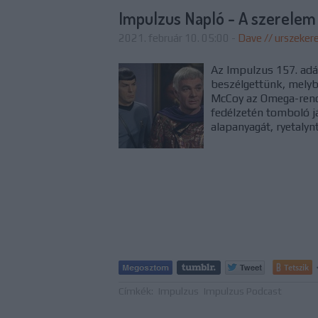
Impulzus Napló - A szerelem
2021. február 10. 05:00
-
Dave // urszeker
Az Impulzus 157. ad
beszélgettünk, melybe
McCoy az Omega-rends
fedélzetén tomboló j
alapanyagát, ryetalyn
Tetszik
Címkék:
Impulzus
Impulzus Podcast