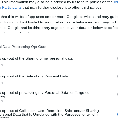
. This information may also be disclosed by us to third parties on the
IA
ssz csatája
Participants
that may further disclose it to other third parties.
 that this website/app uses one or more Google services and may gath
including but not limited to your visit or usage behaviour. You may click 
Ke
sában A jó és a rossz csatája című epizódról
 to Google and its third-party tags to use your data for below specifi
en az Enterprise egy olyan bolygót vizsgál, melynek
ogle consent section.
 és mérgező légkör teszi lakhatatlanná, ám a hajó a
ellenére mégis életre utaló nyomokat érzékel. Mivel a
Ar
l Data Processing Opt Outs
20
20
o opt-out of the Sharing of my personal data.
20
In
20
202
o opt-out of the Sale of my Personal Data.
20
TOVÁBB
20
In
20
20
to opt-out of processing my Personal Data for Targeted
20
ing.
komment
0
20
In
20
To
o opt-out of Collection, Use, Retention, Sale, and/or Sharing
ersonal Data that Is Unrelated with the Purposes for which it
lected.