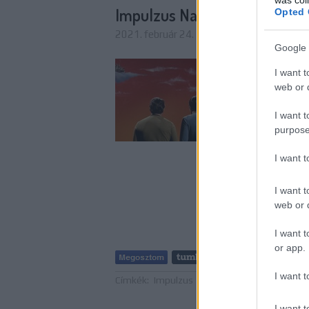
Impulzus Napló – Ég és Föld
Opted 
2021. február 24. 11:00
-
Dave // urszeker
Google 
Az Impulzus 159. adá
I want t
komoly társadalomkri
web or d
mutat Fritz Lang 1927
tehetősek felhőkarcol
I want t
alatt…
purpose
I want 
I want t
web or d
I want t
or app.
Tetszik
I want t
Címkék:
Impulzus
Impulzus Podcast
I want t