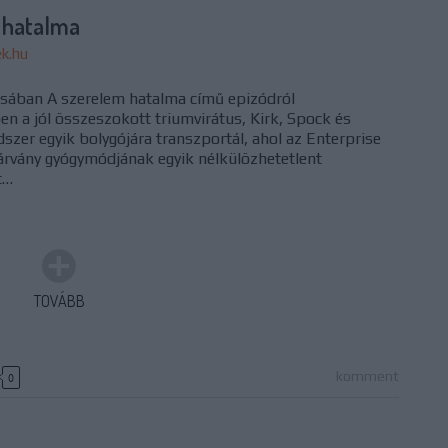
 hatalma
ek.hu
ásában A szerelem hatalma című epizódról
n a jól összeszokott triumvirátus, Kirk, Spock és
zer egyik bolygójára transzportál, ahol az Enterprise
árvány gyógymódjának egyik nélkülözhetetlent
t…
TOVÁBB
komment
0