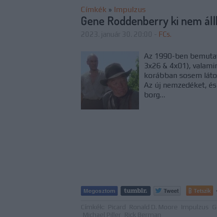
Címkék
»
Impulzus
Gene Roddenberry ki nem állh
2023. január 30. 20:00
-
FCs.
Az 1990-ben bemutatk
3x26 & 4x01), valamin
korábban sosem látot
Az új nemzedéket, és 
borg…
Tetszik
Címkék:
Picard
Ronald D. Moore
Impulzus
G
Michael Piller
Rick Berman