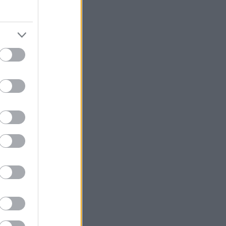
edek
S 2.0
jegyzések
,
kommentek
om
jegyzések
,
kommentek