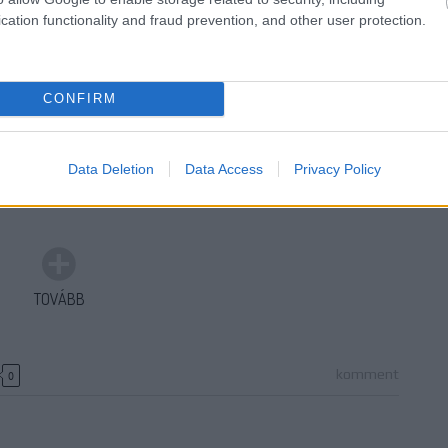
n felé
cation functionality and fraud prevention, and other user protection.
sában az Úton az Éden felé című epizódról
CONFIRM
en az Enterprise fedélzetére egy olyan közösség érkezik,
dern technológián alapuló életet. A csoport a tökéletes
resi a letelepedésre, ahol mesterséges atmoszféra és…
Data Deletion
Data Access
Privacy Policy
TOVÁBB
komment
0