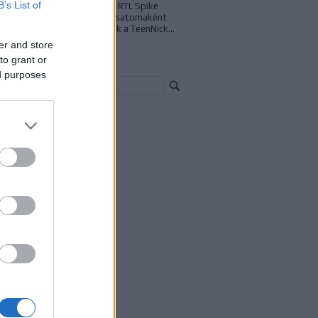
B’s List of
televíziós piacról az RTL Spike
csatorna, illetve új csatornaként
idehaza is megjelenik a TeenNick...
er and store
to grant or
resés
ed purposes
chívum
23 január
(
1
)
22 június
(
1
)
21 szeptember
(
1
)
21 július
(
1
)
1 április
(
2
)
21 március
(
4
)
21 február
(
5
)
21 január
(
1
)
20 december
(
6
)
20 november
(
2
)
20 október
(
9
)
20 szeptember
(
10
)
vább
...