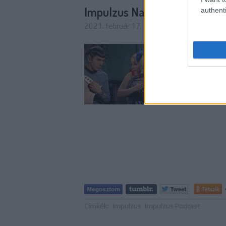
Impulzus Napló - Úton az Éde
authenti
2021. február 17. 12:00
-
FCs.
Az Impulzus 158. adá
beszélgettünk, melyb
akik elutasítják a mo
bolygót, az Édent ke
Tetszik
Címkék:
Impulzus
Impulzus Podcast