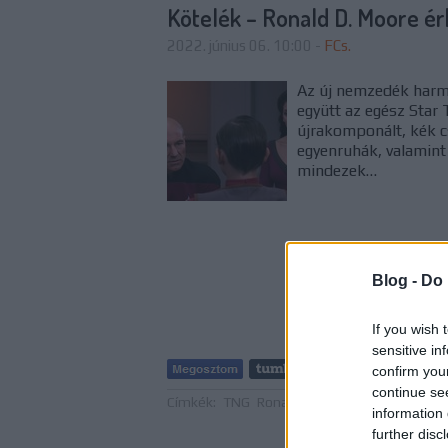
Kötelék – Ronald D. Moore é
2022. június 06. 10:00
-
FCs.
Az új nemzedék harma
együtt az egész Star
újrakomponált, kék cs
egyenruhák, valamint
mindezek…
Blog -
Do 
If you wish 
sensitive in
Tetszik
confirm you
continue se
Címkék:
TNG
Ronald D. Moore
Impulzus
Sta
information 
further disc