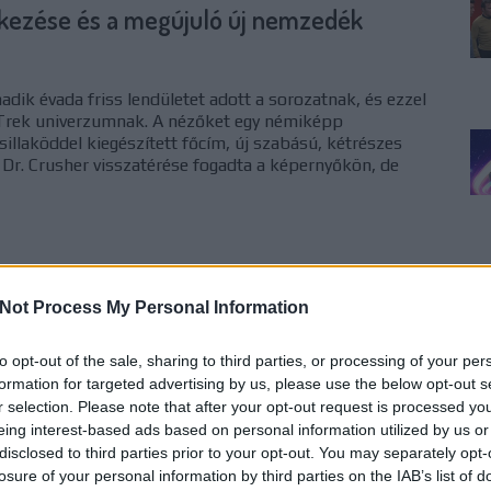
rkezése és a megújuló új nemzedék
dik évada friss lendületet adott a sorozatnak, és ezzel
 Trek univerzumnak. A nézőket egy némiképp
illaköddel kiegészített főcím, új szabású, kétrészes
 Dr. Crusher visszatérése fogadta a képernyőkön, de
Not Process My Personal Information
TOVÁBB
to opt-out of the sale, sharing to third parties, or processing of your per
formation for targeted advertising by us, please use the below opt-out s
komment
0
r selection. Please note that after your opt-out request is processed y
eing interest-based ads based on personal information utilized by us or
r Trek: Az új nemzedék (TNG)
Impulzus Podcast
disclosed to third parties prior to your opt-out. You may separately opt-
losure of your personal information by third parties on the IAB’s list of