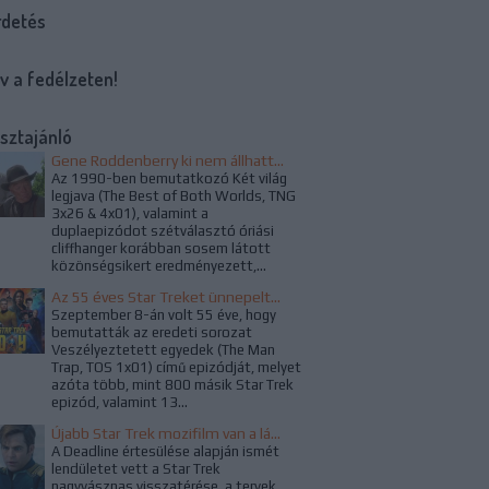
rdetés
v a fedélzeten!
sztajánló
Gene Roddenberry ki nem állhatta a Család című epizód alapötletét
Az 1990-ben bemutatkozó Két világ
legjava (The Best of Both Worlds, TNG
3x26 & 4x01), valamint a
duplaepizódot szétválasztó óriási
cliffhanger korábban sosem látott
közönségsikert eredményezett,...
Az 55 éves Star Treket ünnepelték az alkotók és a rajongók
Szeptember 8-án volt 55 éve, hogy
bemutatták az eredeti sorozat
Veszélyeztetett egyedek (The Man
Trap, TOS 1x01) című epizódját, melyet
azóta több, mint 800 másik Star Trek
epizód, valamint 13...
Újabb Star Trek mozifilm van a láthatáron, ezúttal a WandaVision rendezője kapta a projektet
A Deadline értesülése alapján ismét
lendületet vett a Star Trek
nagyvásznas visszatérése, a tervek