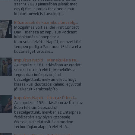
szerint 2023 júniusában jelenik meg
egy új film, a projekthez pedig már
konkrét nevek is társulnak:...
Előzetesek és kozmikus beszélgetések a Kapcsolatfelvétel Napján
Mozgalmas volt az idei First Contact
Day – idehaza az Impulzus Podcast
különkiadása ünnepelte a
Kapcsolatfelvétel Napját, nemzetközi
terepen pedig a Paramount+ látta el a
közönséget virtuális...
Impulzus Napló – Menekülés a tegnapba
Az Impulzus 161. adásában az eredeti
sorozat utolsó előtti, Menekülés a
tegnapba című epizódjáról
beszélgettünk, mely amellett, hogy
klasszikus időutazós kaland, egyúttal
jól sikerült karakterépítő...
Impulzus Napló - Úton az Éden felé
Az Impulzus 158. adásában az Úton az
Éden felé című epizódról
beszélgettünk, melyben az Enterprise
fedélzetére egy olyan közösség
érkezik, akik elutasítják a modern
technológián alapuló életet. A...