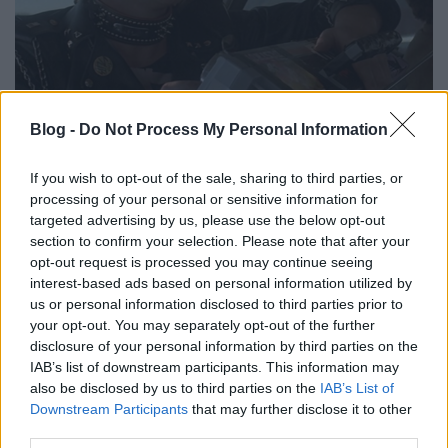
Téves teóriák a negyedik mozifilmről
Blog -
Do Not Process My Personal Information
Dave // urszekerek.hu
•
2018. április 07.
If you wish to opt-out of the sale, sharing to third parties, or
processing of your personal or sensitive information for
A kezdeti produkciós nehézségek ellenére a
targeted advertising by us, please use the below opt-out
huszonhárommillió dolláros költségvetésből készült
section to confirm your selection. Please note that after your
produkció minden várakozást felülmúlt a
opt-out request is processed you may continue seeing
filmszínházakban, és nem csak a Paramountot,
interest-based ads based on personal information utilized by
hanem még a Star Treket nem ismerő nézőket is
us or personal information disclosed to third parties prior to
meggyőzte. A Star Trek IV: A hazatéréssel
your opt-out. You may separately opt-out of the further
kapcsolatban több rajongói teória…
disclosure of your personal information by third parties on the
IAB’s list of downstream participants. This information may
also be disclosed by us to third parties on the
IAB’s List of
Downstream Participants
that may further disclose it to other
third parties.