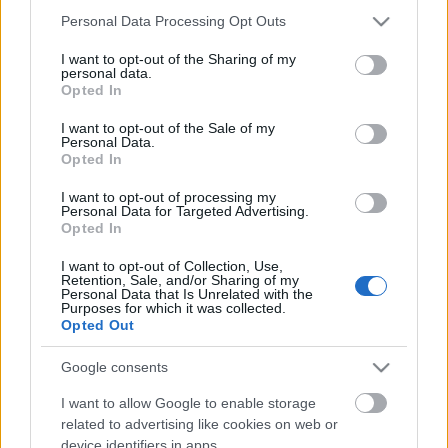
Please note that this website/app uses one or more Google
Personal Data Processing Opt Outs
services and may gather and store information including but
not limited to your visit or usage behaviour. You may click to
I want to opt-out of the Sharing of my
personal data.
grant or deny consent to Google and its third-party tags to
Opted In
use your data for below specified purposes in below Google
consent section.
I want to opt-out of the Sale of my
Personal Data.
Opted In
I want to opt-out of processing my
Personal Data for Targeted Advertising.
Opted In
Star Trek IV: Vissza a jövőbe
I want to opt-out of Collection, Use,
Retention, Sale, and/or Sharing of my
Dave // urszekerek.hu
•
2018. április 02.
Personal Data that Is Unrelated with the
Purposes for which it was collected.
Opted Out
A húsvéti hétvégét a legkönnyedebb hangvételű Star
Trek filmként ismert negyedik mozi kibeszélésével
Google consents
indította az Impulzus Podcast Megannal kibővült
asztaltársasága. Cikkünkben a felvételeket megelőző
I want to allow Google to enable storage
körülmények, maga a forgatás, illetve a cselekmény
related to advertising like cookies on web or
érdekességei.
device identifiers in apps.