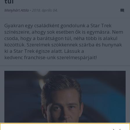
túl
Menyhárt Attila
•
2018. április 04.
Gyakran egy családként gondolunk a Star Trek
színészeire, ahogy sok esetben ők is egymásra. Nem
csoda, hogy a barátságon túl, néha több is alakul
közöttük. Szerelmek szökkennek szárba és hunynak
ki a Star Trek égisze alatt. Lássuk a
kedvenc franchise-unk szerelmespárjait!