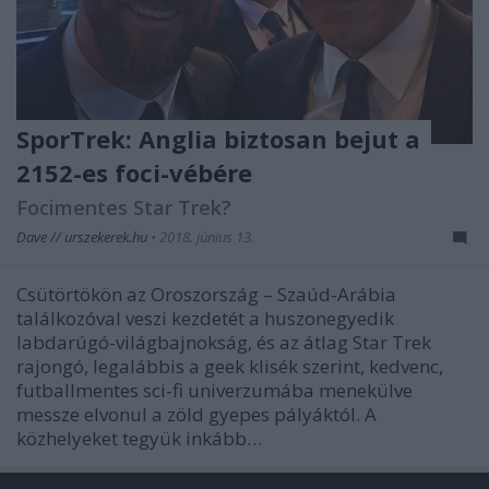
SporTrek: Anglia biztosan bejut a
2152-es foci-vébére
Focimentes Star Trek?
Dave // urszekerek.hu
•
2018. június 13.
Csütörtökön az Oroszország – Szaúd-Arábia
találkozóval veszi kezdetét a huszonegyedik
labdarúgó-világbajnokság, és az átlag Star Trek
rajongó, legalábbis a geek klisék szerint, kedvenc,
futballmentes sci-fi univerzumába menekülve
messze elvonul a zöld gyepes pályáktól. A
közhelyeket tegyük inkább…