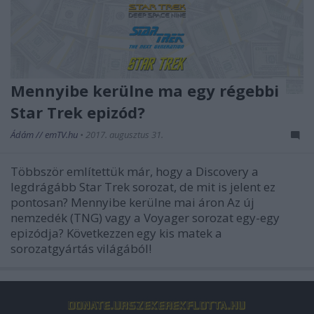
Mennyibe kerülne ma egy régebbi
Star Trek epizód?
Ádám // emTV.hu
•
2017. augusztus 31.
Többször említettük már, hogy a Discovery a
legdrágább Star Trek sorozat, de mit is jelent ez
pontosan? Mennyibe kerülne mai áron Az új
nemzedék (TNG) vagy a Voyager sorozat egy-egy
epizódja? Következzen egy kis matek a
sorozatgyártás világából!