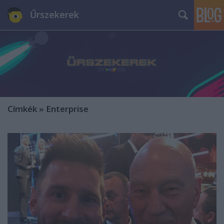
Űrszekerek
Címkék
»
Enterprise