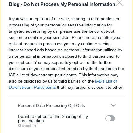
Blog -
Do Not Process My Personal Information
If you wish to opt-out of the sale, sharing to third parties, or
processing of your personal or sensitive information for
Connor Trinneer az Enterprise
targeted advertising by us, please use the below opt-out
section to confirm your selection. Please note that after your
kaszájáról és a brutális castingról
opt-out request is processed you may continue seeing
FCs.
•
2018. március 23.
interest-based ads based on personal information utilized by
us or personal information disclosed to third parties prior to
your opt-out. You may separately opt-out of the further
Az NX-01 Enterprise főgépészét, a Charles Trip
disclosure of your personal information by third parties on the
Tuckert alakító Connor Trinneert legutóbb a
IAB’s list of downstream participants. This information may
lehangoló Csillagkapu: Eredet minisorozatban
also be disclosed by us to third parties on the
IAB’s List of
láthattuk, de az Alpha Quadrant podcastben ezúttal
Downstream Participants
that may further disclose it to other
a 2005-ben leállított Star Trek: Enterprise-hoz
third parties.
kapcsolódóan osztotta meg emlékeit két másik…
Please note that this website/app uses one or more Google
Personal Data Processing Opt Outs
services and may gather and store information including but
not limited to your visit or usage behaviour. You may click to
I want to opt-out of the Sharing of my
personal data.
grant or deny consent to Google and its third-party tags to
Opted In
use your data for below specified purposes in below Google