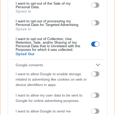
consent section.
I want to opt-out of the Sale of my
Personal Data.
Opted In
I want to opt-out of processing my
Personal Data for Targeted Advertising.
Opted In
I want to opt-out of Collection, Use,
Retention, Sale, and/or Sharing of my
Personal Data that Is Unrelated with the
Purposes for which it was collected.
Opted Out
Amit talán nem tudtál az Enterprise
Google consents
sorozatról
I want to allow Google to enable storage
Menyhárt Attila
•
2017. október 05.
related to advertising like cookies on web or
device identifiers in apps.
Az Enterprise sokáig a Star Trek univerzumának a
I want to allow my user data to be sent to
mostohagyermeke volt, sokáig nem is szerepelt a
Google for online advertising purposes.
címében a Star Trek, és maguk a rajongók is
megosztottak a kérdésben. Egy legendás Enterprise
I want to allow Google to send me
csillaghajó, még Kirk kapitány kora előtt? Az alkotók