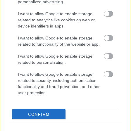
personalized advertising.
megpróbálkoztak a majdnem lehetetlennel:
megalkotni azt…
I want to allow Google to enable storage
related to analytics like cookies on web or
device identifiers in apps.
I want to allow Google to enable storage
related to functionality of the website or app.
I want to allow Google to enable storage
related to personalization.
I want to allow Google to enable storage
related to security, including authentication
functionality and fraud prevention, and other
user protection.
Gene Roddenberry – haladó
CONFIRM
gondolatok az eredeti sorozattól a