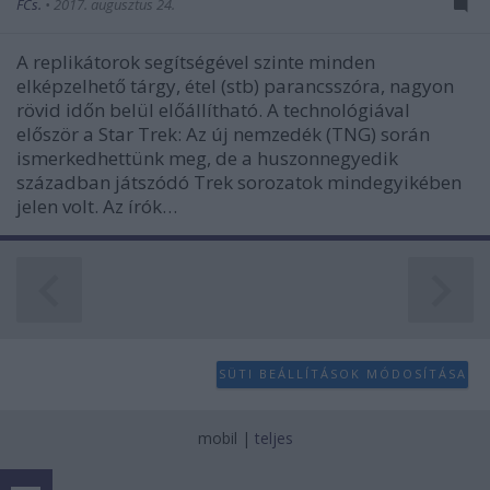
FCs.
•
2017. augusztus 24.
A replikátorok segítségével szinte minden
elképzelhető tárgy, étel (stb) parancsszóra, nagyon
rövid időn belül előállítható. A technológiával
először a Star Trek: Az új nemzedék (TNG) során
ismerkedhettünk meg, de a huszonnegyedik
században játszódó Trek sorozatok mindegyikében
jelen volt. Az írók…
SÜTI BEÁLLÍTÁSOK MÓDOSÍTÁSA
mobil
|
teljes