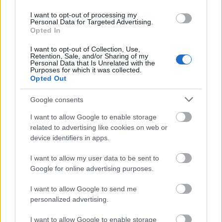
sokféleképpen jelent meg. Ki nem volt kíváncsi, hogy
I want to opt-out of processing my
vajon a rengeteg idegen faj képviselői egymás között
Personal Data for Targeted Advertising.
vagy éppen egymással keveredve miként, milyen
Opted In
formában élik meg az érzelmek sokaságát? Már az…
I want to opt-out of Collection, Use,
Retention, Sale, and/or Sharing of my
Personal Data that Is Unrelated with the
Purposes for which it was collected.
Opted Out
Google consents
I want to allow Google to enable storage
related to advertising like cookies on web or
device identifiers in apps.
I want to allow my user data to be sent to
Google for online advertising purposes.
I want to allow Google to send me
personalized advertising.
Az öt kedvenc Star Trek: Az új
I want to allow Google to enable storage