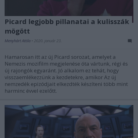
Picard legjobb pillanatai a kulisszák
mögött
Menyhárt Attila
•
2020. január 23.
Hamarosan itt az új Picard sorozat, amelyet a
Nemezis mozifilm megjelenése óta vártunk, régi és
új rajongók egyaránt. Jó alkalom ez tehát, hogy
visszaemlékezzünk a kezdetekre, amikor Az új
nemzedék epizódjait elkezdték készíteni több mint
harminc évvel ezelőtt.