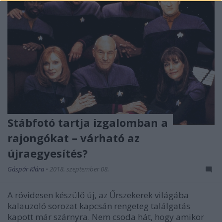
Stábfotó tartja izgalomban a
rajongókat – várható az
újraegyesítés?
Gáspár Klára
•
2018. szeptember 08.
A rövidesen készülő új, az Űrszekerek világába
kalauzoló sorozat kapcsán rengeteg találgatás
kapott már szárnyra. Nem csoda hát, hogy amikor