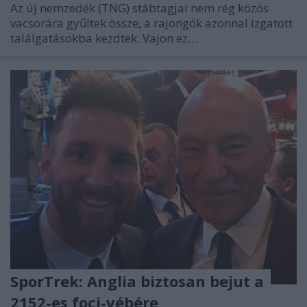
Az új nemzedék (TNG) stábtagjai nem rég közös
vacsorára gyűltek össze, a rajongók azonnal izgatott
találgatásokba kezdtek. Vajon ez…
SporTrek: Anglia biztosan bejut a
2152-es foci-vébére