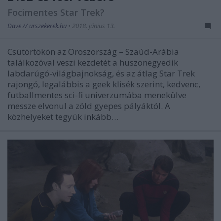
Focimentes Star Trek?
Dave // urszekerek.hu
•
2018. június 13.
Csütörtökön az Oroszország – Szaúd-Arábia
találkozóval veszi kezdetét a huszonegyedik
labdarúgó-világbajnokság, és az átlag Star Trek
rajongó, legalábbis a geek klisék szerint, kedvenc,
futballmentes sci-fi univerzumába menekülve
messze elvonul a zöld gyepes pályáktól. A
közhelyeket tegyük inkább…