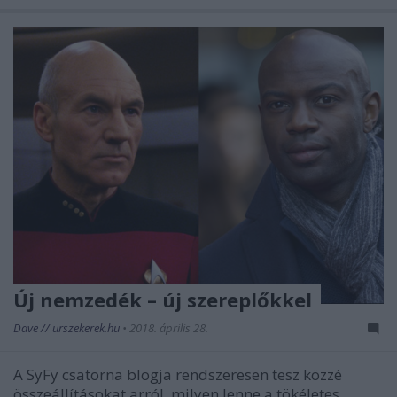
Új nemzedék – új szereplőkkel
Dave // urszekerek.hu
•
2018. április 28.
A SyFy csatorna blogja rendszeresen tesz közzé
összeállításokat arról, milyen lenne a tökéletes