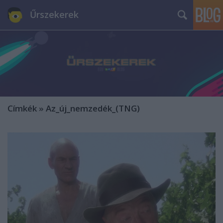
Űrszekerek
Címkék
»
Az_új_nemzedék_(TNG)