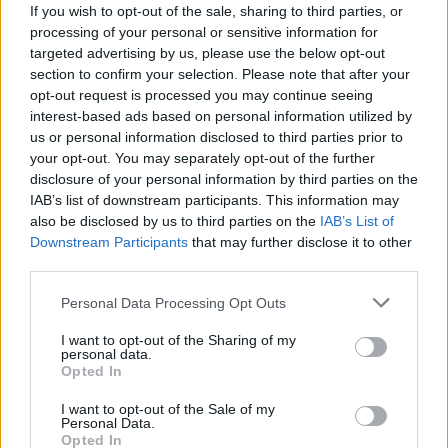
If you wish to opt-out of the sale, sharing to third parties, or
processing of your personal or sensitive information for
targeted advertising by us, please use the below opt-out
section to confirm your selection. Please note that after your
opt-out request is processed you may continue seeing
interest-based ads based on personal information utilized by
us or personal information disclosed to third parties prior to
your opt-out. You may separately opt-out of the further
disclosure of your personal information by third parties on the
IAB’s list of downstream participants. This information may
also be disclosed by us to third parties on the
IAB’s List of
Downstream Participants
that may further disclose it to other
third parties.
Please note that this website/app uses one or more Google
Personal Data Processing Opt Outs
services and may gather and store information including but
Szerelem és erotika a TNG érában
not limited to your visit or usage behaviour. You may click to
I want to opt-out of the Sharing of my
personal data.
grant or deny consent to Google and its third-party tags to
Gáspár Klára
•
2019. január 26.
Opted In
use your data for below specified purposes in below Google
consent section.
I want to opt-out of the Sale of my
Mint minden igazi sorozatban, a szerelem és erotika
Personal Data.
témaköre a Star Trek univerzumban is sokszor és
Opted In