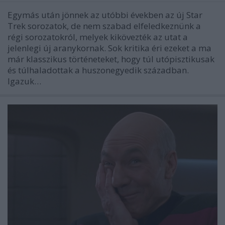
Egymás után jönnek az utóbbi években az új Star
Trek sorozatok, de nem szabad elfeledkeznünk a
régi sorozatokról, melyek kikövezték az utat a
jelenlegi új aranykornak. Sok kritika éri ezeket a ma
már klasszikus történeteket, hogy túl utópisztikusak
és túlhaladottak a huszonegyedik században.
Igazuk…