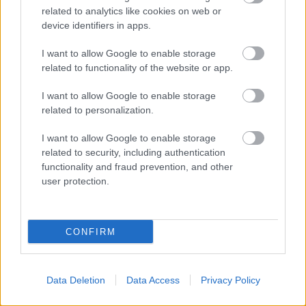
nemzedék epizódom
related to analytics like cookies on web or
device identifiers in apps.
Gáspár Klára
•
2018. szeptember 15.
I want to allow Google to enable storage
related to functionality of the website or app.
Mindig, minden imádott sorozatban, mindenkinek
vannak kedvenc részei, amik megérintik és
I want to allow Google to enable storage
szívesebben, gyakrabban nézi újra őket. Talán csak
related to personalization.
épp egy olyan élethelyzetben találkozunk ezekkel,
amikor a cselekmény, a mondanivaló különösen illik
I want to allow Google to enable storage
ránk. Talán épp a kedvenc szereplőnk…
related to security, including authentication
functionality and fraud prevention, and other
user protection.
CONFIRM
Data Deletion
Data Access
Privacy Policy