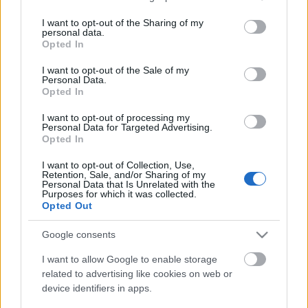
services and may gather and store information including but
not limited to your visit or usage behaviour. You may click to
I want to opt-out of the Sharing of my
personal data.
grant or deny consent to Google and its third-party tags to
Opted In
use your data for below specified purposes in below Google
consent section.
I want to opt-out of the Sale of my
Personal Data.
Opted In
I want to opt-out of processing my
Personal Data for Targeted Advertising.
Opted In
I want to opt-out of Collection, Use,
Retention, Sale, and/or Sharing of my
Personal Data that Is Unrelated with the
Purposes for which it was collected.
Opted Out
Star Trek a tévében – A
Kapcsolatfelvétel Napja
Google consents
Ádám // emTV.hu
•
2019. március 20.
I want to allow Google to enable storage
related to advertising like cookies on web or
device identifiers in apps.
A Star Trek történelem szerint 2063. április 5-én
érkeznek majd a vulkániak a Földre, amit az