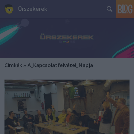
Űrszekerek
Címkék
»
A_Kapcsolatfelvétel_Napja