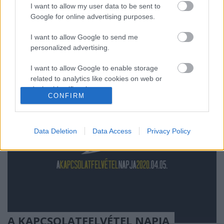
I want to allow my user data to be sent to
Űrszekerek közösségi flotta is szeretne méltó módon
Google for online advertising purposes.
megünnepelni. Éppen ezért április 5-én, pénteken
közösségtalálkozót tartunk, másnap, szombaton
I want to allow Google to send me
pedig az első mozibulival és egyebek mellett a…
personalized advertising.
I want to allow Google to enable storage
related to analytics like cookies on web or
device identifiers in apps.
CONFIRM
I want to allow Google to enable storage
related to functionality of the website or app.
Data Deletion
Data Access
Privacy Policy
I want to allow Google to enable storage
related to personalization.
I want to allow Google to enable storage
related to security, including authentication
functionality and fraud prevention, and other
user protection.
A KAPCSOLATFELVÉTEL NAPJA