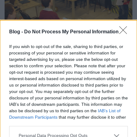
Blog -
Do Not Process My Personal Information
Kapcsolatfelvétel a Vault 51-ben és a
Pólus Moziban
If you wish to opt-out of the sale, sharing to third parties, or
processing of your personal or sensitive information for
Élménybeszámoló
targeted advertising by us, please use the below opt-out
section to confirm your selection. Please note that after your
Spotty hadnagy
•
2019. április 13.
opt-out request is processed you may continue seeing
interest-based ads based on personal information utilized by
Április 5-én és 6-án a Trek-naptár szerint
us or personal information disclosed to third parties prior to
negyvennégy év múlva bekövetkező első idegen
your opt-out. You may separately opt-out of the further
kapcsolatfelvételt előzetesen megünneplő rajongók
disclosure of your personal information by third parties on the
leptek el két budapesti helyszínt is, hogy Star Trek-
IAB’s list of downstream participants. This information may
sorozatokat és filmeket szinkronizáló színészekkel, és
also be disclosed by us to third parties on the
IAB’s List of
az Űrszekerek podcast asztaltársaságainak
Downstream Participants
that may further disclose it to other
tagjaival…
third parties.
Please note that this website/app uses one or more Google
Personal Data Processing Opt Outs