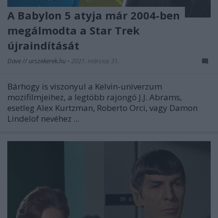
A Babylon 5 atyja már 2004-ben
megálmodta a Star Trek
újraindítását
Dave // urszekerek.hu
•
2021. március 31.
Bárhogy is viszonyul a Kelvin-univerzum
mozifilmjeihez, a legtöbb rajongó J.J. Abrams,
esetleg Alex Kurtzman, Roberto Orci, vagy Damon
Lindelof nevéhez ...