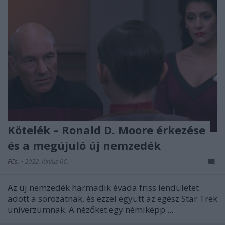
Kötelék – Ronald D. Moore érkezése
és a megújuló új nemzedék
FCs.
•
2022. június 06.
Az új nemzedék harmadik évada friss lendületet
adott a sorozatnak, és ezzel együtt az egész Star Trek
univerzumnak. A nézőket egy némiképp ...