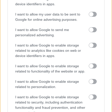
device identifiers in apps.
I want to allow my user data to be sent to
Google for online advertising purposes.
I want to allow Google to send me
personalized advertising.
I want to allow Google to enable storage
related to analytics like cookies on web or
device identifiers in apps.
Előzetesek és kozmikus
beszélgetések a Kapcsolatfelvétel
I want to allow Google to enable storage
related to functionality of the website or app.
Napján
Dave // urszekerek.hu
•
2021. április 10.
I want to allow Google to enable storage
related to personalization.
Mozgalmas volt az idei First Contact Day – idehaza
I want to allow Google to enable storage
az Impulzus Podcast különkiadása ünnepelte a
related to security, including authentication
Kapcsolatfelvétel Napját, nemzetközi terepen pedig
functionality and fraud prevention, and other
a ...