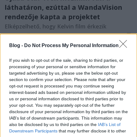
láthatáron, ezúttal a WandaVision
rendezője kapta a projektet
Elképzelhető, hogy Kelvin film érkezik
FCs.
•
2021. július 14.
Blog -
Do Not Process My Personal Information
A
Deadline értesülése alapján
ismét lendületet vett a
Star Trek nagyvásznas visszatérése, a tervek szerint
If you wish to opt-out of the sale, sharing to third parties, or
2023 júniusában jelenik meg egy új ...
processing of your personal or sensitive information for
targeted advertising by us, please use the below opt-out
section to confirm your selection. Please note that after your
opt-out request is processed you may continue seeing
interest-based ads based on personal information utilized by
us or personal information disclosed to third parties prior to
your opt-out. You may separately opt-out of the further
disclosure of your personal information by third parties on the
IAB’s list of downstream participants. This information may
also be disclosed by us to third parties on the
IAB’s List of
Downstream Participants
that may further disclose it to other