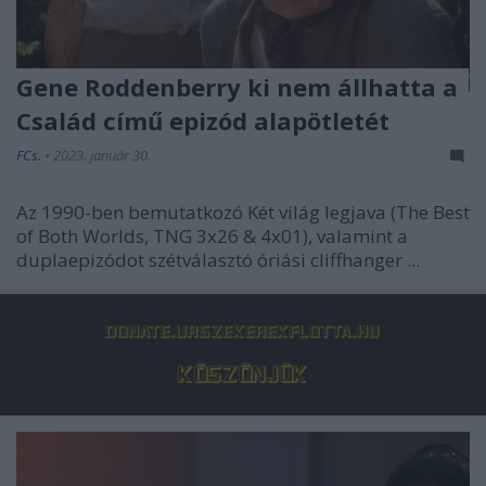
Gene Roddenberry ki nem állhatta a
Család című epizód alapötletét
FCs.
•
2023. január 30.
Az 1990-ben bemutatkozó
Két világ legjava
(The Best
of Both Worlds, TNG 3x26 & 4x01), valamint a
duplaepizódot szétválasztó óriási cliffhanger ...