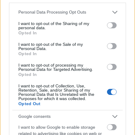
third parties.
Please note that this website/app uses one or more Google
Personal Data Processing Opt Outs
services and may gather and store information including but
not limited to your visit or usage behaviour. You may click to
I want to opt-out of the Sharing of my
personal data.
grant or deny consent to Google and its third-party tags to
Opted In
Az emberiség nevében - Új évszázad
use your data for below specified purposes in below Google
consent section.
a Star Trekben
I want to opt-out of the Sale of my
Personal Data.
Ilyen volt újranézni Az új nemzedék pilot
Opted In
epizódját
I want to opt-out of processing my
Dave // urszekerek.hu
•
2021. április 29.
Personal Data for Targeted Advertising.
Opted In
„Még mindig csodálom méretét és modernségét”
–
I want to opt-out of Collection, Use,
Retention, Sale, and/or Sharing of my
Picard kapitánnyal együtt csodálkozunk rá az új
Personal Data that Is Unrelated with the
csillaghajó, az Enterprise 1701-D ...
Purposes for which it was collected.
Opted Out
Google consents
I want to allow Google to enable storage
related to advertising like cookies on web or