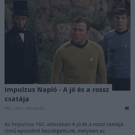
Impulzus Napló - A jó és a rossz
csatája
FCs.
•
2021. március 03.
Az Impulzus 160. adásában
A jó és a rossz csatája
című epizódról beszélgettünk, melyben az