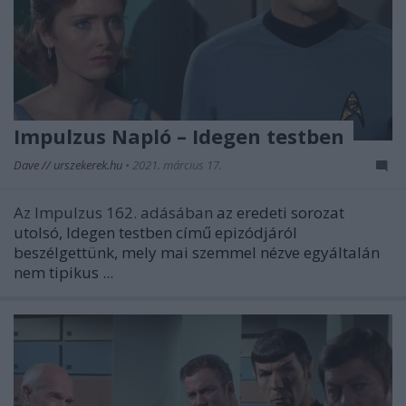
Impulzus Napló – Idegen testben
Dave // urszekerek.hu
•
2021. március 17.
Az Impulzus 162. adásában
az eredeti sorozat
utolsó,
Idegen testben
című epizódjáról
beszélgettünk, mely mai szemmel nézve egyáltalán
nem tipikus ...