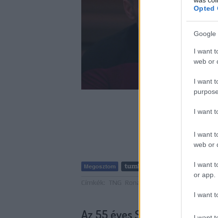
Opted 
Google 
I want t
web or d
I want t
purpose
I want 
I want t
web or d
I want t
Tetszik
or app.
Címkék:
TNG
Ronald D. Moore
Impulzus
Sta
I want t
Az 55 éves Star Treket ünnep
I want t