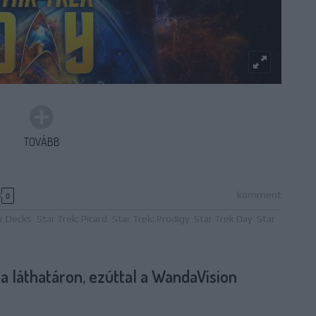
TOVÁBB
komment
0
r Decks
Star Trek: Picard
Star Trek: Prodigy
Star Trek Day
Star
a láthatáron, ezúttal a WandaVision