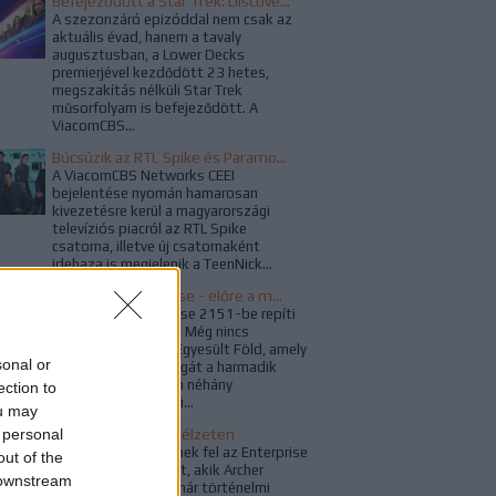
Befejeződött a Star Trek: Discovery harmadik évada
A szezonzáró epizóddal nem csak az
aktuális évad, hanem a tavaly
augusztusban, a Lower Decks
premierjével kezdődött 23 hetes,
megszakítás nélküli Star Trek
műsorfolyam is befejeződött. A
ViacomCBS...
Búcsúzik az RTL Spike és Paramount Channel
A ViacomCBS Networks CEEI
bejelentése nyomán hamarosan
kivezetésre kerül a magyarországi
televíziós piacról az RTL Spike
csatorna, illetve új csatornaként
idehaza is megjelenik a TeenNick...
Star Trek: Enterprise - előre a múltba
A Star Trek: Enterprise 2151-be repíti
vissza a rajongókat. Még nincs
Föderáció, csak az Egyesült Föld, amely
sonal or
már újjáépítette magát a harmadik
világháború óta. Van néhány
ection to
naprendszeren kívüli...
ou may
 personal
Végjáték a holofedélzeten
Régi ismerősök tűnnek fel az Enterprise
out of the
vendégszereplőiként, akik Archer
 downstream
utolsó küldetését már történelmi