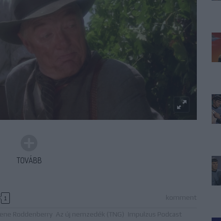
TOVÁBB
komment
1
ene Roddenberry
Az új nemzedék (TNG)
Impulzus Podcast