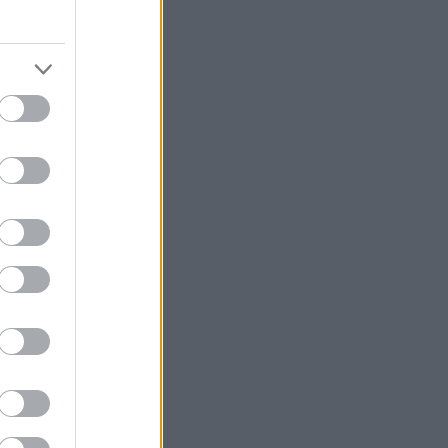
edek
S 2.0
jegyzések
,
kommentek
om
jegyzések
,
kommentek