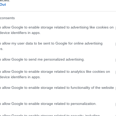
Out
Fe
RS
be
consents
At
be
o allow Google to enable storage related to advertising like cookies on
evice identifiers in apps.
o allow my user data to be sent to Google for online advertising
s.
to allow Google to send me personalized advertising.
TOVÁBB
o allow Google to enable storage related to analytics like cookies on
evice identifiers in apps.
o allow Google to enable storage related to functionality of the website
komment
0
r Trek: Az új nemzedék (TNG)
Impulzus Podcast
o allow Google to enable storage related to personalization.
elték az alkotók és a rajongók
o allow Google to enable storage related to security, including