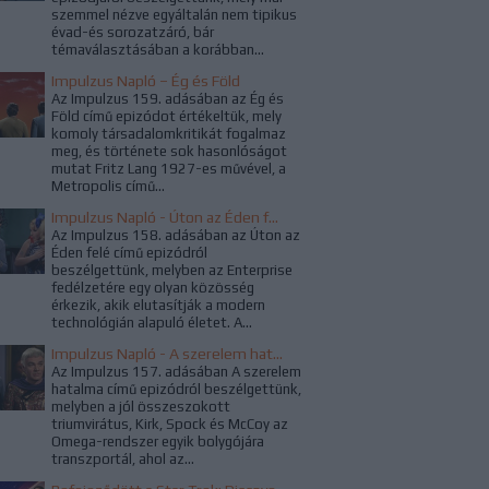
szemmel nézve egyáltalán nem tipikus
évad-és sorozatzáró, bár
témaválasztásában a korábban...
Impulzus Napló – Ég és Föld
Az Impulzus 159. adásában az Ég és
Föld című epizódot értékeltük, mely
komoly társadalomkritikát fogalmaz
meg, és története sok hasonlóságot
mutat Fritz Lang 1927-es művével, a
Metropolis című...
Impulzus Napló - Úton az Éden felé
Az Impulzus 158. adásában az Úton az
Éden felé című epizódról
beszélgettünk, melyben az Enterprise
fedélzetére egy olyan közösség
érkezik, akik elutasítják a modern
technológián alapuló életet. A...
Impulzus Napló - A szerelem hatalma
Az Impulzus 157. adásában A szerelem
hatalma című epizódról beszélgettünk,
melyben a jól összeszokott
triumvirátus, Kirk, Spock és McCoy az
Omega-rendszer egyik bolygójára
transzportál, ahol az...