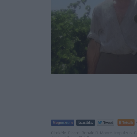
Tetszik
Címkék:
Picard
Ronald D. Moore
Impulzus
G