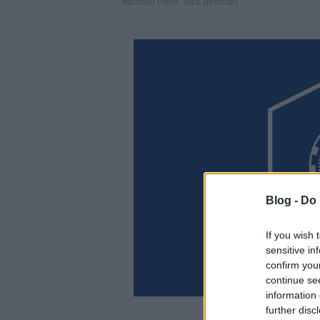
Michael Piller
Rick Berman
Blog -
Do 
If you wish 
sensitive in
confirm you
continue se
information 
further disc