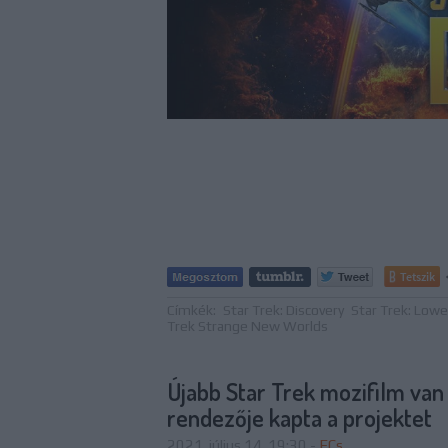
Tetszik
Címkék:
Star Trek: Discovery
Star Trek: Lowe
Trek Strange New Worlds
Újabb Star Trek mozifilm van 
rendezője kapta a projektet
2021. július 14. 19:30
-
FCs.