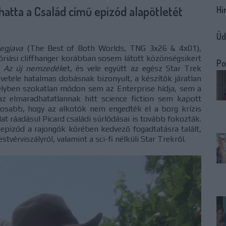
atta a Család című epizód alapötletét
Hi
Üd
legjava
(The Best of Both Worlds, TNG 3x26 & 4x01),
óriási cliffhanger korábban sosem látott közönségsikert
Po
e
Az új nemzedék
et, és vele együtt az egész Star Trek
övetele hatalmas dobásnak bizonyult, a készítők járatlan
melyben szokatlan módon sem az Enterprise hídja, sem a
az elmaradhatatlannak hitt science fiction sem kapott
tosabb, hogy az alkotók nem engedték el a borg krízis
at ráadásul Picard családi súrlódásai is tovább fokozták.
epizód a rajongók körében kedvező fogadtatásra talált,
vérviszályról, valamint a sci-fi nélküli Star Trekről.