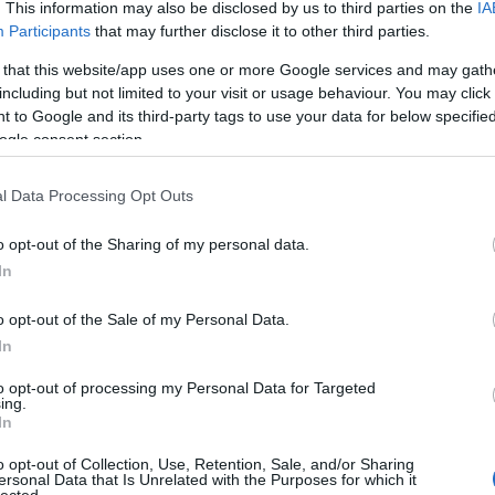
. This information may also be disclosed by us to third parties on the
IA
rkezése és a megújuló új nemzedék
Participants
that may further disclose it to other third parties.
 that this website/app uses one or more Google services and may gath
including but not limited to your visit or usage behaviour. You may click 
Ke
endületet adott a sorozatnak, és ezzel együtt az egész
 to Google and its third-party tags to use your data for below specifi
 némiképp újrakomponált, kék csillaköddel kiegészített
ogle consent section.
ruhák, valamint Dr. Crusher visszatérése fogadta a
ténetvezetésben is egyre inkább saját hangjára talált a
Ar
 az ötödik epizód elindításakor már találkozhatunk is
l Data Processing Opt Outs
 a Kötelék címet kapta, ezt a részt pedig
a Startrek.com
20
 előhírnökeként mutatják be.
20
o opt-out of the Sharing of my personal data.
20
In
20
202
o opt-out of the Sale of my Personal Data.
20
20
In
20
20
to opt-out of processing my Personal Data for Targeted
20
ing.
20
In
20
To
o opt-out of Collection, Use, Retention, Sale, and/or Sharing
ersonal Data that Is Unrelated with the Purposes for which it
lected.