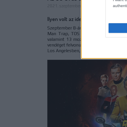
authenti
2021. szeptember 20. 17:00
-
Dave // ursz
Ilyen volt az idei Star Trek Day
Szeptember 8-án volt 55 éve, hogy bem
Man Trap, TOS 1x01) című epizódját,
valamint 13 mozifilm követett Rodden
vendéget felvonultató (és hosszú idő ó
Los Angelesben, magyar idő szerint csü