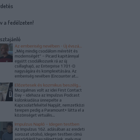
rdetés
v a fedélzeten!
sztajánló
Az emberiség nevében - Új évszázad a Star Trekben
„Még mindig csodálom méretét és
modernségét” – Picard kapitánnyal
együtt csodálkozunk rá az új
csillaghajó, az Enterprise 1701-D
nagyságára és komplexitására. Az
emberiség nevében (Encounter at...
Előzetesek és kozmikus beszélgetések a Kapcsolatfelvétel Napján
Mozgalmas volt az idei First Contact
Day – idehaza az Impulzus Podcast
különkiadása ünnepelte a
Kapcsolatfelvétel Napját, nemzetközi
terepen pedig a Paramount+ látta el a
közönséget virtuális...
Impulzus Napló – Idegen testben
Az Impulzus 162. adásában az eredeti
sorozat utolsó, Idegen testben című
epizódjáról beszélgettünk, mely mai