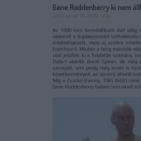
Gene Roddenberry ki nem állh
2023. január 30. 20:00
-
FCs.
Az 1990-ben bemutatkozó
Két világ 
valamint a duplaepizódot szétválasztó 
eredményezett, mely új szintre emelt
franchise-t. Miután a borg második elj
utat jelöltek ki a folytatás számára, 
Data-t alakító Brent Spiner, de még 
szerepet, ami pedig még ennél is fon
következményeit, az újszerű átívelő szál
Míg a
Család
(Family, TNG 4x02) című 
Gene Roddenberry hallani sem akart a test