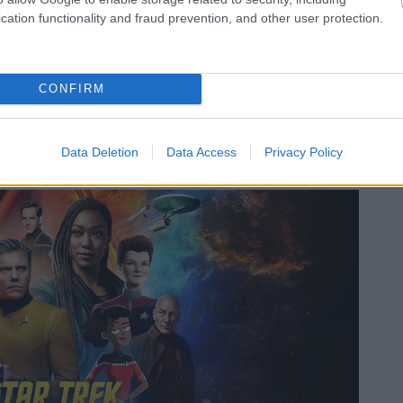
cation functionality and fraud prevention, and other user protection.
ekerek.hu
utatták az eredeti sorozat
Veszélyeztetett egyedek
(The
CONFIRM
 melyet azóta több, mint
800 másik Star Trek epizód
,
berry univerzumában. Az évfordulót egy látványos, sok
ta ténylegesen élő) gálaműsorral ünnepelte a Paramount+
Data Deletion
Data Access
Privacy Policy
törtök hajnalban.