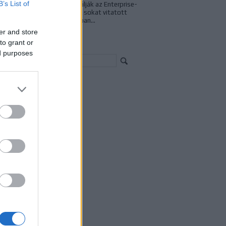
B’s List of
eseményként vizsgálják az Enterprise-
D holofedélzetén. A sokat vitatott
sorozatzárót azonban...
er and store
to grant or
resés
ed purposes
chívum
23 január
(
1
)
22 június
(
1
)
21 szeptember
(
1
)
21 július
(
1
)
1 április
(
2
)
21 március
(
4
)
21 február
(
5
)
21 január
(
1
)
20 december
(
6
)
20 november
(
2
)
20 október
(
9
)
20 szeptember
(
10
)
vább
...