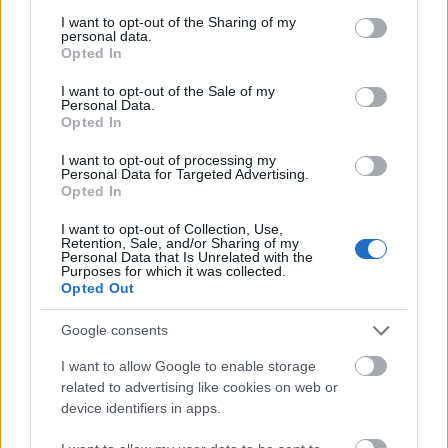
Az emberiség nevében - Új évszázad
services and may gather and store information including but
not limited to your visit or usage behaviour. You may click to
I want to opt-out of the Sharing of my
a Star Trekben
personal data.
grant or deny consent to Google and its third-party tags to
Opted In
use your data for below specified purposes in below Google
Ilyen volt újranézni Az új nemzedék pilot
consent section.
epizódját
I want to opt-out of the Sale of my
Personal Data.
Dave // urszekerek.hu
•
2021. április 29.
Opted In
I want to opt-out of processing my
„Még mindig csodálom méretét és modernségét”
–
Personal Data for Targeted Advertising.
Picard kapitánnyal együtt csodálkozunk rá az új
Opted In
csillaghajó, az Enterprise 1701-D ...
I want to opt-out of Collection, Use,
Retention, Sale, and/or Sharing of my
Personal Data that Is Unrelated with the
Purposes for which it was collected.
Opted Out
Google consents
I want to allow Google to enable storage
related to advertising like cookies on web or
device identifiers in apps.