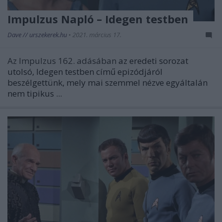
Impulzus Napló – Idegen testben
Dave // urszekerek.hu
•
2021. március 17.
Az Impulzus 162. adásában
az eredeti sorozat
utolsó,
Idegen testben
című epizódjáról
beszélgettünk, mely mai szemmel nézve egyáltalán
nem tipikus ...