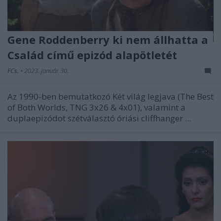
Gene Roddenberry ki nem állhatta a
Család című epizód alapötletét
FCs.
•
2023. január 30.
Az 1990-ben bemutatkozó
Két világ legjava
(The Best
of Both Worlds, TNG 3x26 & 4x01), valamint a
duplaepizódot szétválasztó óriási cliffhanger ...