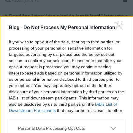
FCs.
•
2021. július 14.
A
Deadline értesülése alapján
ismét lendületet vett a
Star Trek nagyvásznas visszatérése, a tervek szerint
Blog -
Do Not Process My Personal Information
2023 júniusában jelenik meg egy új ...
If you wish to opt-out of the sale, sharing to third parties, or
processing of your personal or sensitive information for
targeted advertising by us, please use the below opt-out
section to confirm your selection. Please note that after your
opt-out request is processed you may continue seeing
interest-based ads based on personal information utilized by
us or personal information disclosed to third parties prior to
your opt-out. You may separately opt-out of the further
disclosure of your personal information by third parties on the
IAB’s list of downstream participants. This information may
also be disclosed by us to third parties on the
IAB’s List of
Downstream Participants
that may further disclose it to other
third parties.
Please note that this website/app uses one or more Google
Personal Data Processing Opt Outs