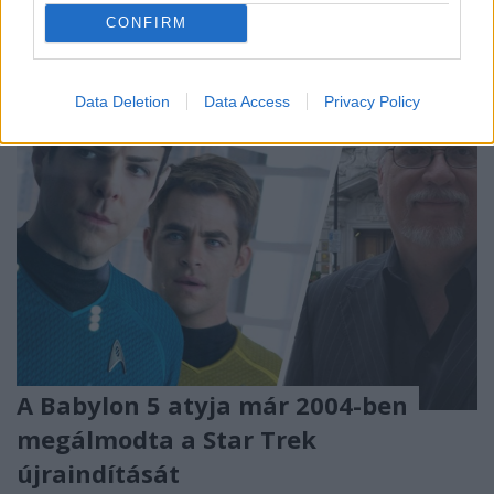
CONFIRM
Data Deletion
Data Access
Privacy Policy
A Babylon 5 atyja már 2004-ben
megálmodta a Star Trek
újraindítását