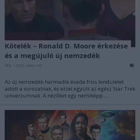
Kötelék – Ronald D. Moore érkezése
és a megújuló új nemzedék
FCs.
•
2022. június 06.
Az új nemzedék harmadik évada friss lendületet
adott a sorozatnak, és ezzel együtt az egész Star Trek
univerzumnak. A nézőket egy némiképp ...