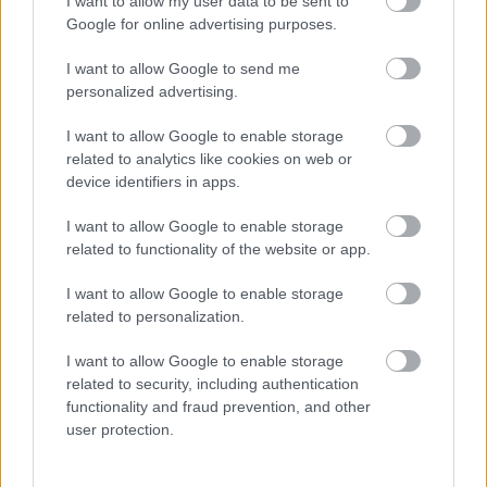
I want to allow my user data to be sent to
Google for online advertising purposes.
I want to allow Google to send me
personalized advertising.
Előzetesek és kozmikus
I want to allow Google to enable storage
beszélgetések a Kapcsolatfelvétel
related to analytics like cookies on web or
device identifiers in apps.
Napján
I want to allow Google to enable storage
Dave // urszekerek.hu
•
2021. április 10.
related to functionality of the website or app.
Mozgalmas volt az idei First Contact Day – idehaza
I want to allow Google to enable storage
az Impulzus Podcast különkiadása ünnepelte a
related to personalization.
Kapcsolatfelvétel Napját, nemzetközi terepen pedig
a ...
I want to allow Google to enable storage
related to security, including authentication
functionality and fraud prevention, and other
user protection.