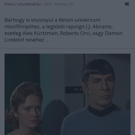
Dave // urszekerek.hu
•
2021. március 31.
Bárhogy is viszonyul a Kelvin-univerzum
mozifilmjeihez, a legtöbb rajongó J.J. Abrams,
esetleg Alex Kurtzman, Roberto Orci, vagy Damon
Lindelof nevéhez ...