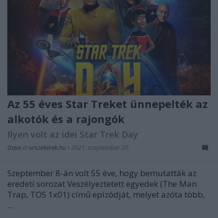
Az 55 éves Star Treket ünnepelték az
alkotók és a rajongók
Ilyen volt az idei Star Trek Day
Dave // urszekerek.hu
•
2021. szeptember 20.
Szeptember 8-án volt 55 éve, hogy bemutatták az
eredeti sorozat
Veszélyeztetett egyedek
(The Man
Trap, TOS 1x01) című epizódját, melyet azóta több,
...