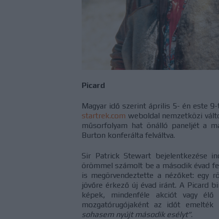
Picard
Magyar idő szerint április 5- én este 9
startrek.com
weboldal nemzetközi változ
műsorfolyam hat önálló paneljét a m
Burton konferálta felváltva.
Sir Patrick Stewart bejelentkezése 
örömmel számolt be a második évad felv
is megörvendeztette a nézőket: egy rö
jövőre érkező új évad iránt. A Picard bi
képek, mindenféle akciót vagy élő 
mozgatórugójaként az időt emelték
sohasem nyújt második esélyt”
.