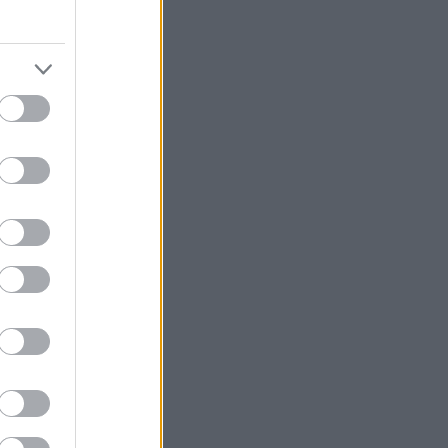
edek
S 2.0
jegyzések
,
kommentek
om
jegyzések
,
kommentek