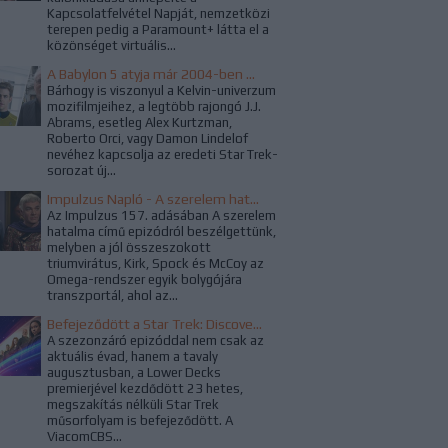
Kapcsolatfelvétel Napját, nemzetközi
terepen pedig a Paramount+ látta el a
közönséget virtuális...
A Babylon 5 atyja már 2004-ben megálmodta a Star Trek újraindítását
Bárhogy is viszonyul a Kelvin-univerzum
mozifilmjeihez, a legtöbb rajongó J.J.
Abrams, esetleg Alex Kurtzman,
Roberto Orci, vagy Damon Lindelof
nevéhez kapcsolja az eredeti Star Trek-
sorozat új...
Impulzus Napló - A szerelem hatalma
Az Impulzus 157. adásában A szerelem
hatalma című epizódról beszélgettünk,
melyben a jól összeszokott
triumvirátus, Kirk, Spock és McCoy az
Omega-rendszer egyik bolygójára
transzportál, ahol az...
Befejeződött a Star Trek: Discovery harmadik évada
A szezonzáró epizóddal nem csak az
aktuális évad, hanem a tavaly
augusztusban, a Lower Decks
premierjével kezdődött 23 hetes,
megszakítás nélküli Star Trek
műsorfolyam is befejeződött. A
ViacomCBS...