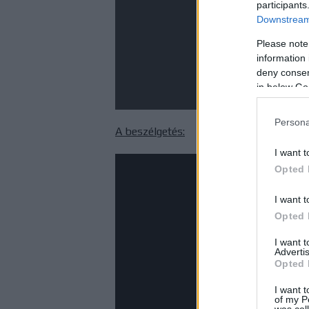
participants
Downstream 
Please note
information 
deny consent
in below Go
Persona
A beszélgetés:
I want t
Opted 
I want t
Opted 
I want 
Advertis
Opted 
I want t
of my P
was col