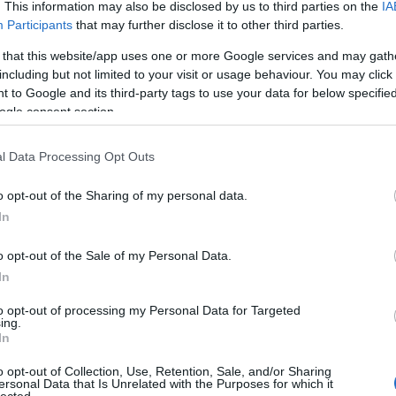
. This information may also be disclosed by us to third parties on the
IA
Participants
that may further disclose it to other third parties.
 that this website/app uses one or more Google services and may gath
including but not limited to your visit or usage behaviour. You may click 
Ke
 to Google and its third-party tags to use your data for below specifi
ogle consent section.
Ar
l Data Processing Opt Outs
20
20
o opt-out of the Sharing of my personal data.
20
In
20
202
o opt-out of the Sale of my Personal Data.
20
20
In
20
20
to opt-out of processing my Personal Data for Targeted
20
ing.
20
In
20
To
o opt-out of Collection, Use, Retention, Sale, and/or Sharing
ersonal Data that Is Unrelated with the Purposes for which it
lected.