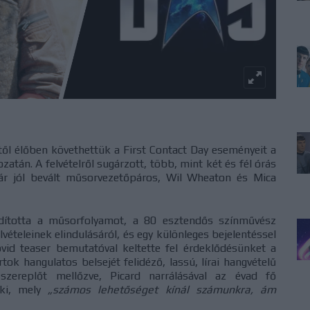
-től élőben követhettük a First Contact Day eseményeit a
atán. A felvételről sugárzott, több, mint két és fél órás
ár jól bevált műsorvezetőpáros, Wil Wheaton és Mica
indította a műsorfolyamot, a 80 esztendős színművész
ételeinek elindulásáról, és egy különleges bejelentéssel
vid teaser bemutatóval keltette fel érdeklődésünket a
rtok hangulatos belsejét felidéző, lassú, lírai hangvételű
szereplőt mellőzve, Picard narrálásával az évad fő
 ki, mely
„számos lehetőséget kínál számunkra, ám