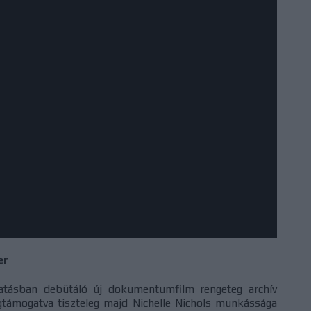
er
atásban debütáló új dokumentumfilm rengeteg archív
megtámogatva tiszteleg majd Nichelle Nichols munkássága