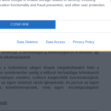
yszerűen teljesített, ám ekkor kiderült, még egy felvétel
cation functionality and fraud prevention, and other user protection.
s magasságból volt kénytelen levetnie magát.
atfelvétel mögött
CONFIRM
zatos megjelenítése mögött álló szakemberek panelje a
is effektusok, jelmezek, smink, fényképezés világába
 a Discovery és Short Trek sorozatok leleményes
 szakemberrel szorosan együttműködve alkotta meg a
Data Deletion
Data Access
Privacy Policy
ek dizájnját. Jason Zimmerman a Discovery és a Picard
tervezője, a technológia új lehetőségekről is beszélt, így
ak alkalmazásáról.
an a különböző idegen lények megalkotásáért felel a
 sminkmester pedig a változó technológia kihívásairól
ányos zselatin, szilikon kiegészítők kombinációjáról,
 az egyre növekvő nézői igényeknek, és persze az egyre
s követelményeinek, mely egyre részletgazdagabb
mről: