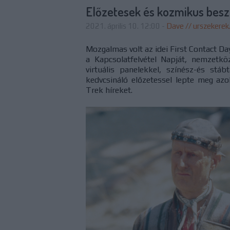
Előzetesek és kozmikus besz
2021. április 10. 12:00
-
Dave // urszekerek
Mozgalmas volt az idei First Contact D
a Kapcsolatfelvétel Napját, nemzetk
virtuális panelekkel, színész-és stá
kedvcsináló előzetessel lepte meg azo
Trek híreket.