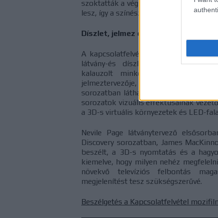
szoktatták a végső ugráshoz, melyet nag
authenti
lesz, így a színész másodszor is a telje
Díszlet, jelmez és látvány a kapcsol
A kapcsolatfelvételek filmes és soro
látvány-és díszlettervezés, speciál
kalauzolt minket. Gersha Phillips
jelmeztervezője, aki persze a többi
sorozatban látható különleges öltözék
sorozatok vizuális effektusainak vezető 
a 3D-s virtuális környezetek és LED-fal
Nevile Page látványtervező elsősorb
Discovery sorozatban, James MacKinnon
beszélt, a 3D-s nyomtatás és a hagyom
kiemelve, hogy milyen nehéz megfelelni
növekvő televíziós felbontás maga
megjelenítést tesz szükségszerűvé.
Beszélgetés a Kapcsolatfelvétel mozifil