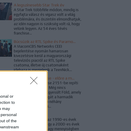
A legszínesebb Star Trek év
A Star Trek többféle módon, mindig is
egyfajta válasz és vigasz volt a világ
problémáira, és őszintén elmondhatjuk,
az idén nagyon is szükség volt rá, hogy
velünk legyen. Az 54 éves tévés
franchise...
Búcsúzik az RTL Spike és Paramount Channel
A ViacomCBS Networks CEEI
bejelentése nyomán hamarosan
kivezetésre kerül a magyarországi
televíziós piacról az RTL Spike
csatorna, illetve új csatornaként
idehaza is megjelenik a TeenNick...
Star Trek: Enterprise - előre a múltba
A Star Trek: Enterprise 2151-be repíti
vissza a rajongókat. Még nincs
Föderáció, csak az Egyesült Föld, amely
sonal or
már újjáépítette magát a harmadik
világháború óta. Van néhány
ection to
naprendszeren kívüli...
ou may
 personal
Tévés múltidéző
Sokan valószínűleg az 1990-es évek
out of the
második felében, vagy a 2000-es évek
 downstream
elején kezdtünk el nagy mennyiségben