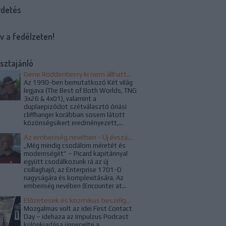
rdetés
v a fedélzeten!
sztajánló
Gene Roddenberry ki nem állhatta a Család című epizód alapötletét
Az 1990-ben bemutatkozó Két világ
legjava (The Best of Both Worlds, TNG
3x26 & 4x01), valamint a
duplaepizódot szétválasztó óriási
cliffhanger korábban sosem látott
közönségsikert eredményezett,...
Az emberiség nevében - Új évszázad a Star Trekben
„Még mindig csodálom méretét és
modernségét” – Picard kapitánnyal
együtt csodálkozunk rá az új
csillaghajó, az Enterprise 1701-D
nagyságára és komplexitására. Az
emberiség nevében (Encounter at...
Előzetesek és kozmikus beszélgetések a Kapcsolatfelvétel Napján
Mozgalmas volt az idei First Contact
Day – idehaza az Impulzus Podcast
különkiadása ünnepelte a