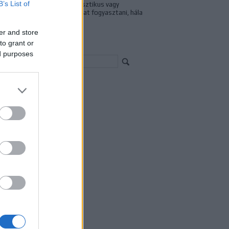
B’s List of
tudományos-fantasztikus vagy
fantasy tévészériákat fogyasztani, hála
az akkor induló...
er and store
to grant or
resés
ed purposes
chívum
23 január
(
1
)
22 június
(
1
)
21 szeptember
(
1
)
21 július
(
1
)
1 április
(
2
)
21 március
(
4
)
21 február
(
5
)
21 január
(
1
)
20 december
(
6
)
20 november
(
2
)
20 október
(
9
)
20 szeptember
(
10
)
vább
...