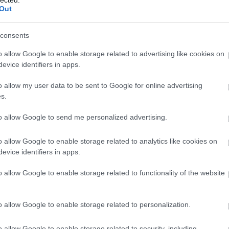
Out
Fe
RS
be
consents
At
be
o allow Google to enable storage related to advertising like cookies on
evice identifiers in apps.
o allow my user data to be sent to Google for online advertising
s.
m premierjének 25. évfordulója alkalmából a stáb néhány
gyakorolt hatását idézte fel. Sir Patrick Stewart, Jonathan
to allow Google to send me personalized advertising.
ltak a műsorpanel résztvevői. A félórás beszélgetés a DVD
 tárt fel a film készítéséről. Megtudtuk, hogyan szerzett
ir Patrick arról, hogy Frakes lesz a rendező, Alice Krige
o allow Google to enable storage related to analytics like cookies on
 Treket, meglepődve tapasztalta meg a felvételek során a
evice identifiers in apps.
tát.
o allow Google to enable storage related to functionality of the website
ifejezés eredete is, mely akkoriban, mikor drága
ég egész más jelentőséggel bírt. Brent Spiner legendás
n eredetileg kaszkadőrrel lett rögzítve, ám hiába volt az
o allow Google to enable storage related to personalization.
hogy a leérkező személy nem egészen Data. A tériszonyos
ozatosan egyre magasabbra emelve, majd onnan leejtve
o allow Google to enable storage related to security, including