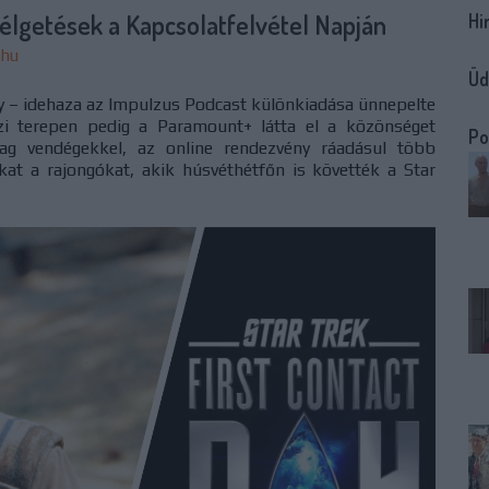
élgetések a Kapcsolatfelvétel Napján
Hi
.hu
Üd
ay – idehaza az Impulzus Podcast különkiadása ünnepelte
özi terepen pedig a Paramount+ látta el a közönséget
Po
btag vendégekkel, az online rendezvény ráadásul több
kat a rajongókat, akik húsvéthétfőn is követték a Star