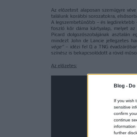
Az előzetest alaposan szemügyre véve t
találunk korábbi sorozatokra, elsősorba
A legszembetűnőbb – és legdirektebb –
foszló kőr dáma kártyalap, melyet az
Picard dolgozószobájának asztalán eg
mindezt John de Lancie jellegzetes ha
vége”
– idézi fel Q a TNG évadzáróban
színész is bekapcsolódott a rövid műso
Az előzetes:
Blog -
Do 
If you wish 
sensitive in
confirm you
continue se
information 
further disc