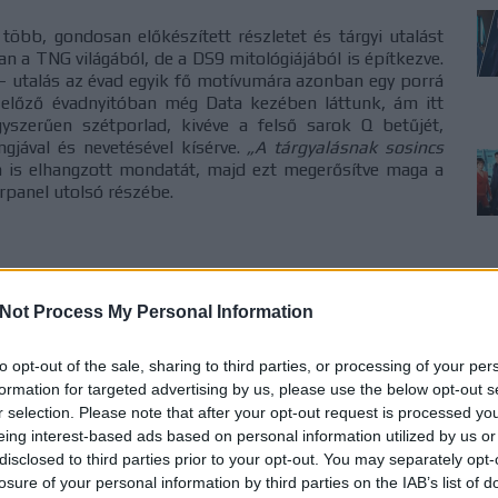
öbb, gondosan előkészített részletet és tárgyi utalást
n a TNG világából, de a DS9 mitológiájából is építkezve.
 utalás az évad egyik fő motívumára azonban egy porrá
 előző évadnyitóban még Data kezében láttunk, ám itt
yszerűen szétporlad, kivéve a felső sarok Q betűjét,
ngjával és nevetésével kísérve.
„A tárgyalásnak sosincs
 is elhangzott mondatát, majd ezt megerősítve maga a
rpanel utolsó részébe.
Not Process My Personal Information
to opt-out of the sale, sharing to third parties, or processing of your per
formation for targeted advertising by us, please use the below opt-out s
r selection. Please note that after your opt-out request is processed y
eing interest-based ads based on personal information utilized by us or
disclosed to third parties prior to your opt-out. You may separately opt-
losure of your personal information by third parties on the IAB’s list of