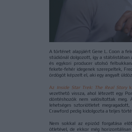
A történet alapjáért Gene L. Coon a f
stúdiónál dolgozott, így a stáblistában 
és egykori producer utolsó felbukka
fekete-fehér idegenek szerepeltek, Fred
ördögöt képzelt el, aki egy angyalt üldöz
Az
Inside Star Trek: The Real Story
k
vezethető vissza, ahol létezett egy Po
döntéshozók nem valósítottak meg.
lehetséges sztoriötletet megragadott, 
Crawford pedig kidolgozta a teljes törté
Nem sokkal az epizód forgatása előt
ötletével, de ekkor még horizontálisan 