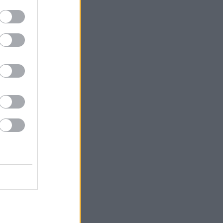
22 június
(
1
)
21 szeptember
(
1
)
21 július
(
1
)
1 április
(
2
)
21 március
(
4
)
21 február
(
5
)
21 január
(
1
)
20 december
(
6
)
20 november
(
2
)
20 október
(
9
)
20 szeptember
(
10
)
vább
...
edek
S 2.0
jegyzések
,
kommentek
om
jegyzések
,
kommentek