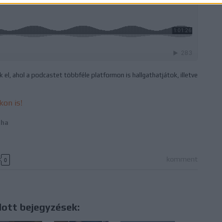
 el, ahol a podcastet többféle platformon is hallgathatjátok, illetve
kon is!
pha
komment
0
lott bejegyzések: