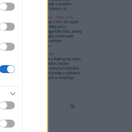
érkezik, akik elutasítják a modern
technológián alapuló életet. A...
Star Trek: Enterprise - előre a múltba
A Star Trek: Enterprise 2151-be repíti
vissza a rajongókat. Még nincs
Föderáció, csak az Egyesült Föld, amely
már újjáépítette magát a harmadik
világháború óta. Van néhány
naprendszeren kívüli...
Az Enterprise hazatér
A xindi küldetés után a legénység végre
pihenőt tarthat a Földön: Archer
kapitány a hegyekbe vonul a Columbia
parancsnokával, T'Pol pedig a vulkánra
tér vissza, ahova Tripet is meghívja
magával, a...
resés
chívum
23 január
(
1
)