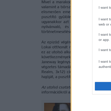
Mivel a marakodó karakterek alapmoti
valamint a bőrszín alapján történő gyűl
I want 
elismerően emeli ki a merész témavál
pusztító gyűlölet bemutatása minden
I want t
ugyanakkor azt is kiemeli, hogy a mon
web or d
nyilvánvaló, és az azóta eltelt ö
történetmesélésen.
I want t
or app.
Az epizód végén archív felvételek láth
Lokai otthonát mutatják be, miután a 
I want t
ez az utolsó alkalom a Star Trekben, ho
következményekkel jár: a Voyager
Sárk
I want t
Janeway legénysége egy olyan háborúban
végzetes támadás után ébred fel a sztá
authenti
Realm, 3x12) című epizódjában pedig
hajóját, a pusztítás azonban gyorsabb,
Az utolsó csatatér
című epizódhoz kapc
információkról az Impulzus 139. adásáb