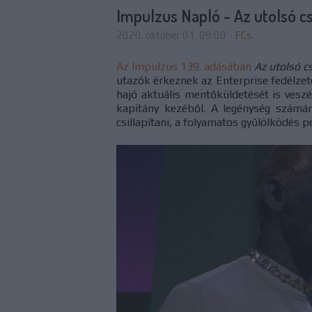
Impulzus Napló - Az utolsó c
2020. október 01. 09:00
-
FCs.
Az Impulzus 139. adásában
Az utolsó c
utazók érkeznek az Enterprise fedélzet
hajó aktuális mentőküldetését is veszé
kapitány kezéből. A legénység számár
csillapítani, a folyamatos gyűlölködés p