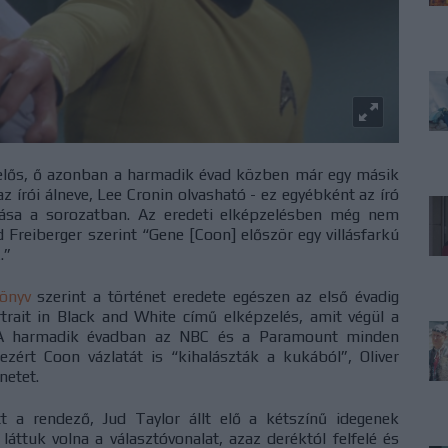
elelős, ő azonban a harmadik évad közben már egy másik
az írói álneve, Lee Cronin olvasható - ez egyébként az író
nása a sorozatban. Az eredeti elképzelésben még nem
 Freiberger szerint “Gene [Coon] először egy villásfarkú
.”
önyv
szerint a történet eredete egészen az első évadig
rtrait in Black and White című elképzelés, amit végül a
 A harmadik évadban az NBC és a Paramount minden
ezért Coon vázlatát is “kihalászták a kukából”, Oliver
netet.
t a rendező, Jud Taylor állt elő a kétszínű idegenek
láttuk volna a választóvonalat, azaz deréktól felfelé és