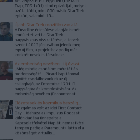
Veszélyeztetett egyedek (The Man
Trap, TOS 1x01) című epizódját, melyet
azóta több, mint 800 másik Star Trek
epizód, valamint 13...
Újabb Star Trek mozifilm van a láthatáron, ezúttal a WandaVision rendezője kapta a projektet
A Deadline értesülése alapján ismét
lendületet vett a Star Trek
nagyvásznas visszatérése, a tervek
szerint 2023 júniusában jelenik meg
egy új film, a projekthez pedig már
konkrét nevek is társulnak:...
Az emberiség nevében - Új évszázad a Star Trekben
„Még mindig csodálom méretét és
modernségét” – Picard kapitánnyal
együtt csodálkozunk rá az új
csillaghajó, az Enterprise 1701-D
nagyságára és komplexitására. Az
emberiség nevében (Encounter at...
Előzetesek és kozmikus beszélgetések a Kapcsolatfelvétel Napján
Mozgalmas volt az idei First Contact
Day – idehaza az Impulzus Podcast
különkiadása ünnepelte a
Kapcsolatfelvétel Napját, nemzetközi
terepen pedig a Paramount+ látta el a
közönséget virtuális...