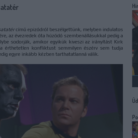
satatér
Hi
satatér
című epizódról beszélgettünk, melyben indulatos
ére, az évezredek óta húzódó szembenállásukkal pedig a
lybe sodorják, amikor egyikük kiveszi az irányítást Kirk
a érthetetlen konfliktust semmilyen észérv sem tudja
edig egyre inkább kézben tarthatatlanná válik.
Üd
Po