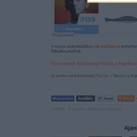
A műsor adásoldalához
ide kattintva
juthattok
feliratkozhattok.
Űrszekerek Közösségi Flotta a Faceboo
Űrszekerek Közösségi Flotta //
Memory Al
Tetszik
Címkék:
Impulzus
Impulzus Podcast
Aján