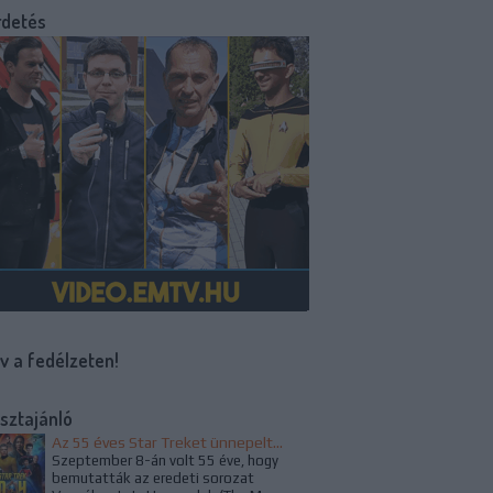
rdetés
v a fedélzeten!
sztajánló
Az 55 éves Star Treket ünnepelték az alkotók és a rajongók
Szeptember 8-án volt 55 éve, hogy
bemutatták az eredeti sorozat