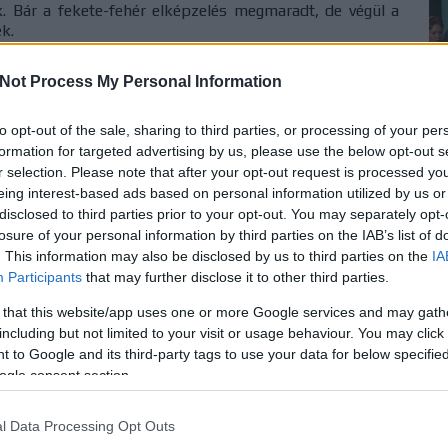
ek. Bár a fekete-fehér elképzelés megmaradt, de végül a
ek.
atban, melynek készítésében Robert Justman még részt
Not Process My Personal Information
ból távozott. Justman különböző munkakörökben, de A
 volt a produkcióban, és majdnem húsz évet kell rá várni,
to opt-out of the sale, sharing to third parties, or processing of your per
a nevét. A harmadik évadból a csökkenő színvonal, és a
formation for targeted advertising by us, please use the below opt-out s
miatt is csalódott volt, hogy Roddenberry a távozása után
ezető producernek.
r selection. Please note that after your opt-out request is processed y
eing interest-based ads based on personal information utilized by us or
disclosed to third parties prior to your opt-out. You may separately opt-
losure of your personal information by third parties on the IAB’s list of
. This information may also be disclosed by us to third parties on the
IA
Participants
that may further disclose it to other third parties.
 that this website/app uses one or more Google services and may gath
including but not limited to your visit or usage behaviour. You may click 
 to Google and its third-party tags to use your data for below specifi
ogle consent section.
l Data Processing Opt Outs