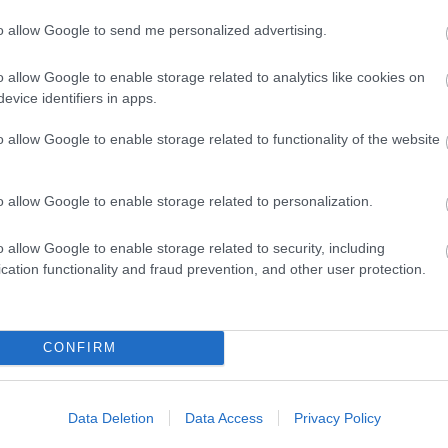
vációja a bolygójuk múltjához tartozó rabszolgaságon,
20
ölködésen alapul, az Egyesült Államokban több kritika is
20
to allow Google to send me personalized advertising.
20
asztást, de a konfliktus alaphelyzetétől eltekintve a
202
 néző számára kristálytisztán átélhető. Sok elemzés
o allow Google to enable storage related to analytics like cookies on
20
danivaló túlságosan előtérbe van tolva, az üzenet túl
evice identifiers in apps.
20
tven év csak még jobban öregített a jellegzetes
20
20
o allow Google to enable storage related to functionality of the website
20
atók egy II. világháborús bombázás után - amik Bele és
20
szembenálló felek teljesen kipusztították egymást. Nem
20
o allow Google to enable storage related to personalization.
To
gy egy konfliktus egy egész civilizáció számára végzetes
ányfogak
(Dragon's Teeth, VOY 6x07) című epizódjában
o allow Google to enable storage related to security, including
 találja magát, ahol az egyik fél egy bolygójukat sújtó
Fe
zisból, az Enterprise sorozat
A szent királyság
(Chosen
cation functionality and fraud prevention, and other user protection.
RS
 szintén egy polgárháborúba szeretnék bevonni Archer
be
 mint a gömbimádó fanatikusok tervei.
At
be
CONFIRM
solódó további érdekességekről és magyar szinkronos
an hallhatsz:
Data Deletion
Data Access
Privacy Policy