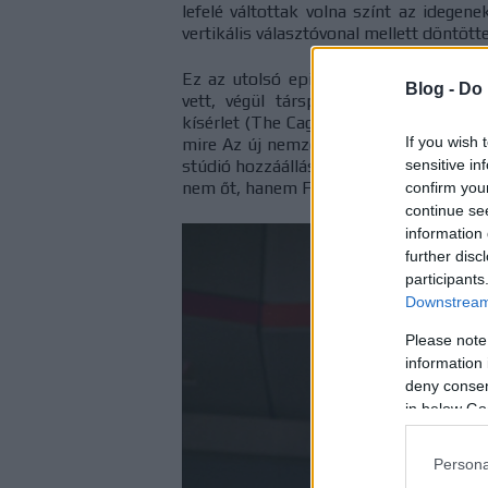
lefelé váltottak volna színt az idegen
vertikális választóvonal mellett döntött
Ez az utolsó epizód az eredeti soroz
Blog -
Do 
vett, végül társproduceri pozíciójá
kísérlet (The Cage, TOS 1x00) óta jelen
If you wish 
mire Az új nemzedékben újra láthatjuk 
sensitive in
stúdió hozzáállása miatt távozott, de a
nem őt, hanem Freibergert nevezte ki v
confirm you
continue se
information 
further disc
participants
Downstream 
Please note
information 
deny consent
in below Go
Persona