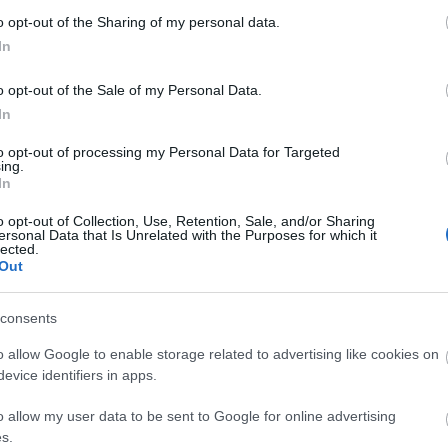
o opt-out of the Sharing of my personal data.
In
o opt-out of the Sale of my Personal Data.
In
to opt-out of processing my Personal Data for Targeted
ing.
mphangárt az eredeti sorozatban, a komp utolsó
In
felé
(The Way to Eden, TOS 3x20) című epizódban fog
elvételeket általában a
Hajótöröttek
(The Galileo Seven,
o opt-out of Collection, Use, Retention, Sale, and/or Sharing
afelhasználni, az eredeti verzióban a Galileo kompot
ersonal Data that Is Unrelated with the Purposes for which it
lected.
r kijavították Da Vinci-re, amely a Négyes Csillagbázishoz
Out
ított jelenetekből még szerencsésnek nevezhető, Bele
consents
Ke
tt a megszorításoknak és a harmadik évadon eluralkodó
n loholó karakter hajója teljes láthatatlanságot kapott,
o allow Google to enable storage related to advertising like cookies on
 amilyen észrevétlenül jött a hajó, annyira rejtélyes
evice identifiers in apps.
 Spock meg is jegyzi:
“Érdekes szerkezet volt. Kár, hogy
Ar
o allow my user data to be sent to Google for online advertising
s.
20