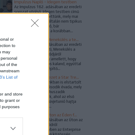
Impulzus Napló – Idegen testben
Az Impulzus 162. adásában az eredeti
sorozat utolsó, Idegen testben című
epizódjáról beszélgettünk, mely mai
szemmel nézve egyáltalán nem tipikus
évad-és sorozatzáró, bár
témaválasztásában a korábban...
sonal or
Impulzus Napló – Menekülés a tegnapba
Az Impulzus 161. adásában az eredeti
ection to
sorozat utolsó előtti, Menekülés a
ou may
tegnapba című epizódjáról
 personal
beszélgettünk, mely amellett, hogy
klasszikus időutazós kaland, egyúttal
out of the
jól sikerült karakterépítő...
 downstream
B’s List of
A For All Mankind vezet a Star Trek világához?
Február 19-én hazánkban is elstartolt
a For All Mankind második évada, mely
egy olyan alternatív huszadik
er and store
században játszódik, ahol az első
to grant or
holdra szállást a Szovjetunió hajtja
végre, ez a változás...
ed purposes
Impulzus Napló - Úton az Éden felé
Az Impulzus 158. adásában az Úton az
Éden felé című epizódról
beszélgettünk, melyben az Enterprise
fedélzetére egy olyan közösség