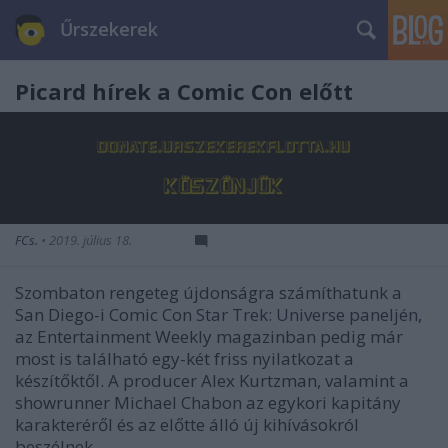
Űrszekerek
Picard hírek a Comic Con előtt
FCs.
•
2019. július 18.
Szombaton rengeteg újdonságra számíthatunk a
San Diego-i Comic Con
Star Trek: Universe paneljén
,
az Entertainment Weekly magazinban pedig már
most is található egy-két friss nyilatkozat a
készítőktől. A producer Alex Kurtzman, valamint a
showrunner Michael Chabon az egykori kapitány
karakteréről és az előtte álló új kihívásokról
beszélnek.