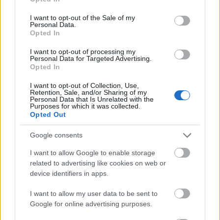
Sokkal idősebb, de ezt egyáltalán nem is
use your data for below specified purposes in below Google
próbáljuk leplezni – egy olyan emberrel van
consent section.
I want to opt-out of the Sale of my
Personal Data.
dolgunk, aki egy teljesen más
Opted In
életszakaszban jár. Az viszont rendkívül
I want to opt-out of processing my
fontos számunkra, hogy alapvetően Picard
Personal Data for Targeted Advertising.
Opted In
maradjon.
I want to opt-out of Collection, Use,
Retention, Sale, and/or Sharing of my
Personal Data that Is Unrelated with the
Kurtzman hozzátette:
Purposes for which it was collected.
Opted Out
Google consents
Nem fordítunk hátat annak a karakternek,
I want to allow Google to enable storage
akit Az új nemzedékben megkedveltünk. De
related to advertising like cookies on web or
próba elé állítjuk őt, aki mindig a jó dolgot
device identifiers in apps.
teszi, nem számít milyen kemény a
I want to allow my user data to be sent to
helyzet…
Google for online advertising purposes.