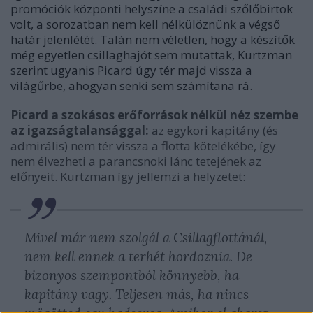
promóciók központi helyszíne a családi szőlőbirtok
volt, a sorozatban nem kell nélkülöznünk a végső
határ jelenlétét. Talán nem véletlen, hogy a készítők
még egyetlen csillaghajót sem mutattak, Kurtzman
szerint ugyanis Picard úgy tér majd vissza a
világűrbe, ahogyan senki sem számítana rá.
Picard a szokásos erőforrások nélkül néz szembe
az igazságtalansággal:
az egykori kapitány (és
admirális) nem tér vissza a flotta kötelékébe, így
nem élvezheti a parancsnoki lánc tetejének az
előnyeit. Kurtzman így jellemzi a helyzetet:
Mivel már nem szolgál a Csillagflottánál,
nem kell ennek a terhét hordoznia. De
bizonyos szempontból könnyebb, ha
kapitány vagy. Teljesen más, ha nincs