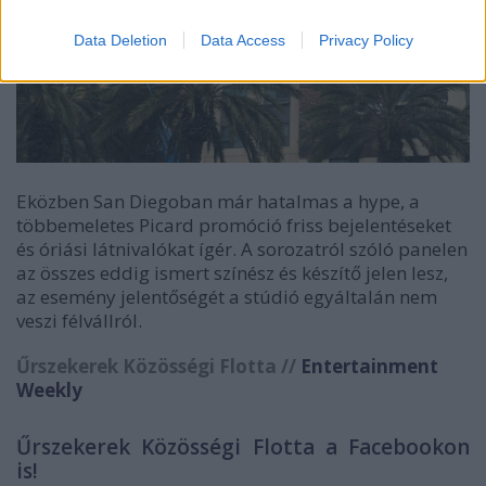
Data Deletion
Data Access
Privacy Policy
Eközben San Diegoban már hatalmas a hype, a
többemeletes Picard promóció friss bejelentéseket
és óriási látnivalókat ígér. A sorozatról szóló panelen
az összes eddig ismert színész és készítő jelen lesz,
az esemény jelentőségét a stúdió egyáltalán nem
veszi félvállról.
Űrszekerek Közösségi Flotta //
Entertainment
Weekly
Űrszekerek Közösségi Flotta a Facebookon
is!