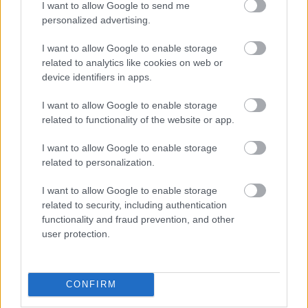
I want to allow Google to send me
personalized advertising.
A régebbi szereplők felbukkanása nincs teljesen
kizárva,
de Kurtzman elmondása szerint nem
I want to allow Google to enable storage
erőltették az értelmetlen cameókat. Ha valaki
related to analytics like cookies on web or
visszatér, annak nyomós indoka lesz a
device identifiers in apps.
forgatókönyvben. Azt már tudjuk, hogy Jonathan
Frakes rendezőként működött közre a produkcióban,
I want to allow Google to enable storage
Riker szerepetetéséről azonban továbbra sincs
related to functionality of the website or app.
megerősítés. Az eddig ismert színészek (Alison Pill,
Michelle Hurd, Evan Evagora, Isa Briones, Santiago
I want to allow Google to enable storage
Cabrera és Harry Treadaway) mind új karaktereket
related to personalization.
játszanak.
I want to allow Google to enable storage
related to security, including authentication
functionality and fraud prevention, and other
user protection.
CONFIRM