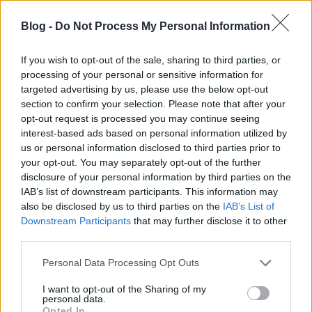
mögötted egy hadsereg. Amikor el akarsz
valamit intézni, és az igazságtalanság ellen
Blog -
Do Not Process My Personal Information
küzdeni, hogyan csinálnád egymagad?
If you wish to opt-out of the sale, sharing to third parties, or
processing of your personal or sensitive information for
A sorozat egész évada erősen szerializált lesz:
targeted advertising by us, please use the below opt-out
bár a Discovery után ez nem újdonság a Star
section to confirm your selection. Please note that after your
Trekben, Chabon Az új nemzedék rajongóit is
opt-out request is processed you may continue seeing
felkészíti a formátumra. Fontos szerepet játszik az
interest-based ads based on personal information utilized by
átívelő történet, így a sorozat közepén nem lehet
us or personal information disclosed to third parties prior to
your opt-out. You may separately opt-out of the further
csak úgy bekapcsolódni.
disclosure of your personal information by third parties on the
IAB’s list of downstream participants. This information may
Picard megöregedett, de legbelül ugyanaz az
also be disclosed by us to third parties on the
IAB’s List of
ember maradt:
egy teljesen más korszakot látunk
Downstream Participants
that may further disclose it to other
majd, de Picard megszokott jelleme nem változik.
third parties.
Chabon szerint nagyon odafigyeltek a karakter
legfontosabb tulajdonságaira:
Please note that this website/app uses one or more Google
Personal Data Processing Opt Outs
services and may gather and store information including but
not limited to your visit or usage behaviour. You may click to
I want to opt-out of the Sharing of my
personal data.
grant or deny consent to Google and its third-party tags to
Opted In