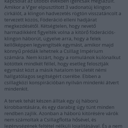
kapcsolat az utobbi években igencsak meglazult.
Amikor a V’ger elpusztított 3 vadonatúj klingon
cirkálót, a klingon hadvezetés rögtön visszatáncolt a
tervezett közös, Föderáció elleni hadjárat
megkezdésétől. Kétségtelen, hogy nevető
harmadikként figyelték volna a kitörő föderációs-
klingon háborút, ügyelve arra, hogy a felek
kellőképpen legyengítsék egymást, amikor majd
könnyű prédák lehetnek a Csillag Impérium
számára. Nem kizárt, hogy a romulánok különalkut
kötöttek mindkét féllel, hogy esetleg felosztják
egymást közt a másik hatalom területét némi
hallgatólagos segítségért cserébe. Ebben a
csillagközi konspirációban nyilván mindenki átvert
mindenkit.
A tervek tehát készen álltak egy új háború
kirobbantására, és egy darabig úgy tünt minden
rendben zajlik. Azonban a háború kitörésére várók
nem számoltak a Csillagflotta hősével, és
legénységének feltétel nélküli lojalitásával. És a nem