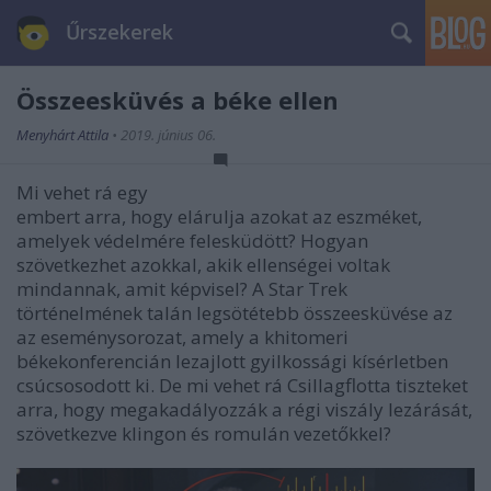
Űrszekerek
Összeesküvés a béke ellen
Menyhárt Attila
•
2019. június 06.
Mi vehet rá egy
embert arra, hogy elárulja azokat az eszméket,
amelyek védelmére felesküdött? Hogyan
szövetkezhet azokkal, akik ellenségei voltak
mindannak, amit képvisel? A Star Trek
történelmének talán legsötétebb összeesküvése az
az eseménysorozat, amely a khitomeri
békekonferencián lezajlott gyilkossági kísérletben
csúcsosodott ki. De mi vehet rá Csillagflotta tiszteket
arra, hogy megakadályozzák a régi viszály lezárását,
szövetkezve klingon és romulán vezetőkkel?