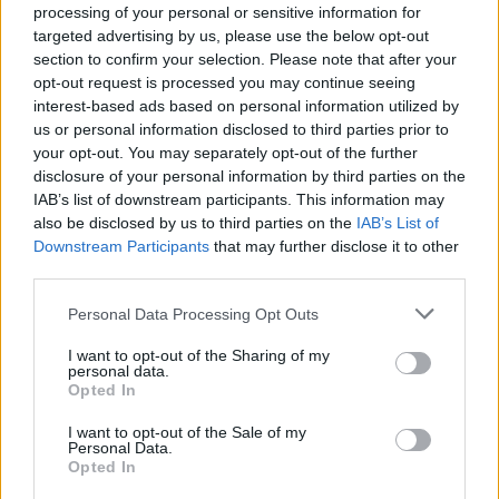
processing of your personal or sensitive information for
Valeris hadnagy is. Kapcsolatot keresett és talált az
targeted advertising by us, please use the below opt-out
ellenséges oldalon is.
section to confirm your selection. Please note that after your
opt-out request is processed you may continue seeing
interest-based ads based on personal information utilized by
us or personal information disclosed to third parties prior to
your opt-out. You may separately opt-out of the further
disclosure of your personal information by third parties on the
IAB’s list of downstream participants. This information may
also be disclosed by us to third parties on the
IAB’s List of
Downstream Participants
that may further disclose it to other
third parties.
Please note that this website/app uses one or more Google
Personal Data Processing Opt Outs
Vannak olyan egyéniségek, akik békében nem érzik
services and may gather and store information including but
jól magukat, a háború az igazi lételemük. Chang
not limited to your visit or usage behaviour. You may click to
I want to opt-out of the Sharing of my
tábornok egy ilyen típusú harcos volt a Klingon
personal data.
grant or deny consent to Google and its third-party tags to
Opted In
Birodalomban. Chang nagy hírnevet szerzett
use your data for below specified purposes in below Google
magának a klingon polgárháborúban, és
consent section.
I want to opt-out of the Sale of my
meggyőződése volt a kezdetektől, hogy a Birodalom
Personal Data.
legfőbb ellensége a Föderáció. Azonban ő is azt
Opted In
vallotta, hogy meg kell ismerni az ellenséget, ezért