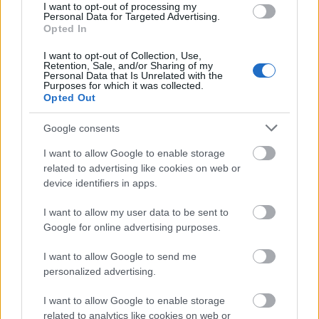
I want to opt-out of processing my
tanulmányozta a Föderáció, és különösen az
Personal Data for Targeted Advertising.
emberiség történelmét. Őszinte rajongója lett
Opted In
Shakespeare műveinek, ami meggyőzte őt arról,
I want to opt-out of Collection, Use,
hogy valaha az emberiség hasonló harcos kultúrát
Retention, Sale, and/or Sharing of my
mondhatott magának mint a klingonok, de az eltelt
Personal Data that Is Unrelated with the
Purposes for which it was collected.
évszázadok során elkorcsosultak.
Opted Out
A polgárháborúban (miközben Lorak kancellár
Google consents
parancsára a loyalista haderőt vezette a lázadók
ellen) vesztette el az egyik szemét. Sérülése nem
I want to allow Google to enable storage
akadályozta meg, hogy ellássa az egyik klingon
related to advertising like cookies on web or
katonai akadémia vezetését is. Feltett szándéka volt,
device identifiers in apps.
hogy a legjobb harcosokat fogja kiképezni a
Föderáció elleni háborúra, melynek kitörésében
I want to allow my user data to be sent to
abszolút bizonyos volt. Bár látszólag Gorkon híve
Google for online advertising purposes.
volt, a háttérben folyamatosan szőtte a terveit. Nincs
I want to allow Google to send me
rá bizonyíték, hogy kapott-e technikai segítséget a
personalized advertising.
romulánoktól, de kedvenc hajója, az IKS Dakronh egy
kísérleti álcázóberendezéssel lett felszerelve, amely
I want to allow Google to enable storage
lehetővé tette, hogy álcázott üzemmódban is
related to analytics like cookies on web or