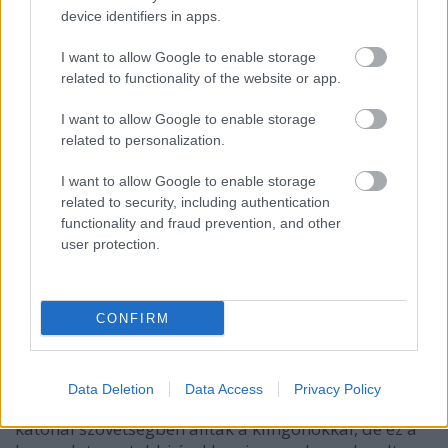
tüzelhessen.
device identifiers in apps.
I want to allow Google to enable storage
related to functionality of the website or app.
I want to allow Google to enable storage
related to personalization.
I want to allow Google to enable storage
related to security, including authentication
functionality and fraud prevention, and other
user protection.
Nem tudni pontosan, hogy milyen szerepet játszott
az összeesküvésben Nanclus nagykövet, vagy a
romulán kormány. Szerepe nem tisztázott, de
valószínűleg információkat szolgáltatott nemcsak
CONFIRM
klingonok, de a Föderáció számára is (másképp
nehéz lenne megmagyarázni a jelenlétét, miközben
West ezredes egy esetleges rura penthe-i
Data Deletion
Data Access
Privacy Policy
mentőakcióról beszélt). A romulánok ekkor még
katonai szövetségben álltak a klingonokkal, de ez a