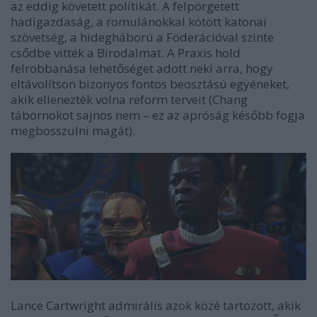
az eddig követett politikát. A felpörgetett
hadigazdaság, a romulánokkal kötött katonai
szövetség, a hidegháború a Föderációval szinte
csődbe vitték a Birodalmat. A Praxis hold
felrobbanása lehetőséget adott neki arra, hogy
eltávolítson bizonyos fontos beosztású egyéneket,
akik ellenezték volna reform terveit (Chang
tábornokot sajnos nem – ez az apróság később fogja
megbosszulni magát).
Lance Cartwright admirális azok közé tartozott, akik