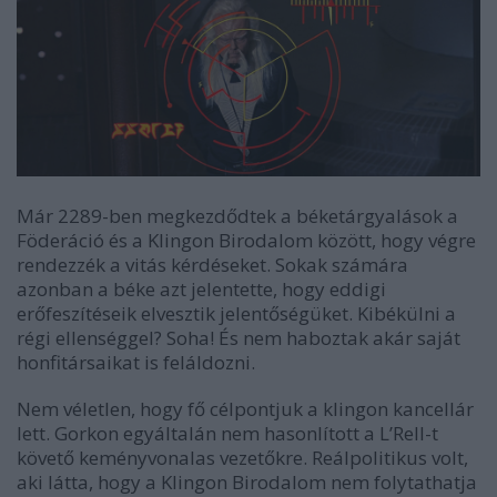
Már 2289-ben megkezdődtek a béketárgyalások a
Föderáció és a Klingon Birodalom között, hogy végre
rendezzék a vitás kérdéseket. Sokak számára
azonban a béke azt jelentette, hogy eddigi
erőfeszítéseik elvesztik jelentőségüket. Kibékülni a
régi ellenséggel? Soha! És nem haboztak akár saját
honfitársaikat is feláldozni.
Nem véletlen, hogy fő célpontjuk a klingon kancellár
lett. Gorkon egyáltalán nem hasonlított a L’Rell-t
követő keményvonalas vezetőkre. Reálpolitikus volt,
aki látta, hogy a Klingon Birodalom nem folytathatja