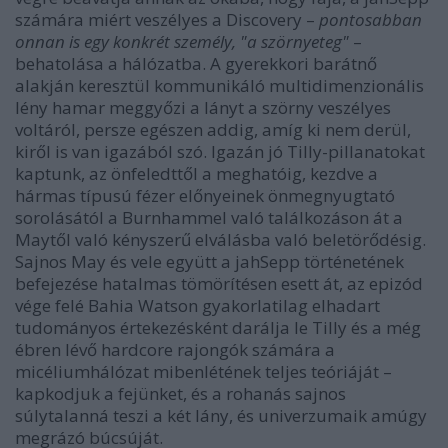
számára miért veszélyes a Discovery –
pontosabban
onnan is egy konkrét személy, "a szörnyeteg"
–
behatolása a hálózatba. A gyerekkori barátnő
alakján keresztül kommunikáló multidimenzionális
lény hamar meggyőzi a lányt a szörny veszélyes
voltáról, persze egészen addig, amíg ki nem derül,
kiről is van igazából szó. Igazán jó Tilly-pillanatokat
kaptunk, az önfeledttől a meghatóig, kezdve a
hármas típusú fézer előnyeinek önmegnyugtató
sorolásától a Burnhammel való találkozáson át a
Maytől való kényszerű elválásba való beletörődésig.
Sajnos May és vele együtt a jahSepp történetének
befejezése hatalmas tömörítésen esett át, az epizód
vége felé Bahia Watson gyakorlatilag elhadart
tudományos értekezésként darálja le Tilly és a még
ébren lévő hardcore rajongók számára a
micéliumhálózat mibenlétének teljes teóriáját –
kapkodjuk a fejünket, és a rohanás sajnos
súlytalanná teszi a két lány, és univerzumaik amúgy
megrázó búcsúját.