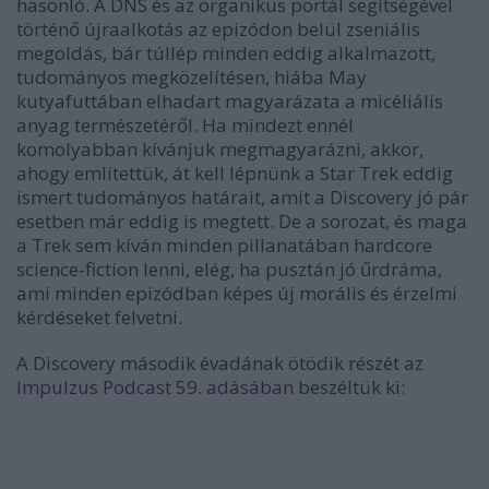
hasonló. A DNS és az organikus portál segítségével
történő újraalkotás az epizódon belül zseniális
megoldás, bár túllép minden eddig alkalmazott,
tudományos megközelítésen, hiába May
kutyafuttában elhadart magyarázata a micéliális
anyag természetéről. Ha mindezt ennél
komolyabban kívánjuk megmagyarázni, akkor,
ahogy említettük, át kell lépnünk a Star Trek eddig
ismert tudományos határait, amit a Discovery jó pár
esetben már eddig is megtett. De a sorozat, és maga
a Trek sem kíván minden pillanatában hardcore
science-fiction lenni, elég, ha pusztán jó űrdráma,
ami minden epizódban képes új morális és érzelmi
kérdéseket felvetni.
A Discovery második évadának ötödik részét az
Impulzus Podcast 59. adásában
beszéltük ki
: