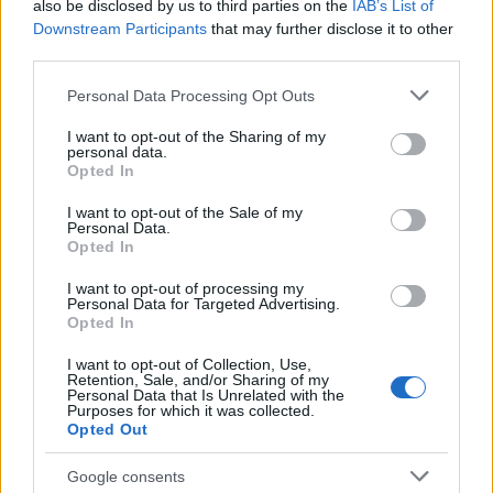
és a volt császárnőről el is tudtuk volna képzelni,
also be disclosed by us to third parties on the
IAB’s List of
hogy a közelmúlt eseményei, és Saru állapotának
Downstream Participants
that may further disclose it to other
ismeretében esetleg elsüt néhány ízetlen viccet a
third parties.
kelpiai idegvégződések gasztronómiai értékéről.
Please note that this website/app uses one or more Google
Personal Data Processing Opt Outs
services and may gather and store information including but
Georgiou
not limited to your visit or usage behaviour. You may click to
I want to opt-out of the Sharing of my
personal data.
grant or deny consent to Google and its third-party tags to
Jól felvitte az Isten a dolgát – besorozása után
Opted In
use your data for below specified purposes in below Google
néhány hónappal már a Föderáció és a 31-es szekció
consent section.
érdekköreinek kulcsfontosságú eseményeiben van
I want to opt-out of the Sale of my
Personal Data.
döntő hatású szerepe. A szekció ugyanis, úgy tűnik,
Opted In
nem csak a klingon status quo-ban, hanem Spock
elfogásában
is érdekelt, éppúgy, mint a Vörös Angyal
I want to opt-out of processing my
Personal Data for Targeted Advertising.
jelenség felkutatásában. Esetükben azért még nem
Opted In
egészen beszélhetünk a terrán birodalom
gátlástalan módszereiről, de Lelandnek, úgy tűnik,
I want to opt-out of Collection, Use,
Retention, Sale, and/or Sharing of my
nincs könnyű dolga Georgiou visszafogásában,
Personal Data that Is Unrelated with the
egyenesen hadbírósággal kell megfenyegetnie a nőt
Purposes for which it was collected.
engedetlen viselkedése miatt, ráadásul a saját
Opted Out
hajóján. A volt császárnő túlságosan fesztelen
Google consents
magatartása, illetve Burnham vele kapcsolatos