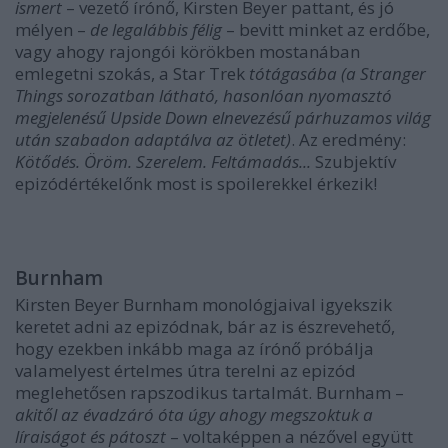
ismert
– vezető írónő, Kirsten Beyer pattant, és jó
mélyen –
de legalábbis félig
– bevitt minket az erdőbe,
vagy ahogy rajongói körökben mostanában
emlegetni szokás, a Star Trek
tótágasába
(a Stranger
Things sorozatban látható, hasonlóan nyomasztó
megjelenésű Upside Down elnevezésű párhuzamos világ
után szabadon adaptálva az ötletet)
. Az eredmény:
Kötődés. Öröm. Szerelem.
Feltámadás...
Szubjektív
epizódértékelőnk most is spoilerekkel érkezik!
Burnham
Kirsten Beyer Burnham monológjaival igyekszik
keretet adni az epizódnak, bár az is észrevehető,
hogy ezekben inkább maga az írónő próbálja
valamelyest értelmes útra terelni az epizód
meglehetősen rapszodikus tartalmát. Burnham –
akitől az évadzáró óta úgy ahogy megszoktuk a
líraiságot és pátoszt
– voltaképpen a nézővel együtt