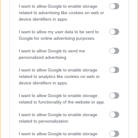
reakciói miatt Pike is hamar szagot fog Georgiouval
I want to allow Google to enable storage
kapcsolatban, bár megjegyzi, a volt kapitány már az
related to advertising like cookies on web or
akadémiai idők alatt sem volt egészen szent.
device identifiers in apps.
Georgiou gátlástalanságát jelzi, hogy mind Lelandet,
mind később Burnhamet is megfenyegeti – akik
I want to allow my user data to be sent to
természetesen nem maradnak adósak a válasszal.
Google for online advertising purposes.
Culber és a Discovery megmentésében mindenesetre
szerepet játszik Georgiou időnyerése, de az még
I want to allow Google to send me
Burnham számára is kérdéses, hogy ez emberbaráti
personalized advertising.
aktus volt-e.
I want to allow Google to enable storage
A 31-es szekció ez időtájt úgy tűnik, teljesen
related to analytics like cookies on web or
device identifiers in apps.
legálisan
(a felszín alatt pedig számos illegális
módszerrel és technológiával)
működik, ez a tény, és
I want to allow Google to enable storage
az eddig felvezetett karakterek dinamikája remekül
related to functionality of the website or app.
megágyaz a jövendő sorozatnak.
I want to allow Google to enable storage
Tyler
related to personalization.
Visszaérkezése csodálkozó és megvető tekinteteket
I want to allow Google to enable storage
vált ki a legénység soraiban
(ami elkerülhetetlen, ha