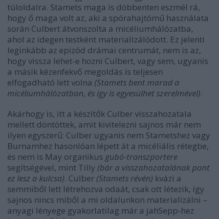
túloldalra. Stamets maga is döbbenten eszmél rá,
hogy ő maga volt az, aki a spórahajtómű használata
során Culbert átvonszolta a micéliumhálózatba,
ahol az idegen testként materializálódott. Ez jelenti
leginkább az epizód drámai centrumát, nem is az,
hogy vissza lehet-e hozni Culbert, vagy sem, ugyanis
a másik kézenfekvő megoldás is teljesen
elfogadható lett volna
(Stamets bent marad a
micéliumhálózatban, és így is egyesülhet szerelmével)
.
Akárhogy is, itt a készítők Culber visszahozatala
mellett döntöttek, amit kivitelezni sajnos már nem
ilyen egyszerű: Culber ugyanis nem Stametshez vagy
Burnamhez hasonlóan lépett át a micéliális rétegbe,
és nem is May organikus
gubó-transzportere
segítségével, mint Tilly
(bár a visszahozatalának pont
ez lesz a kulcsa)
. Culber
(Stamets révén)
kvázi a
semmiből lett létrehozva odaát, csak ott létezik, így
sajnos nincs miből a mi oldalunkon materializálni –
anyagi lényege gyakorlatilag már a jahSepp-hez