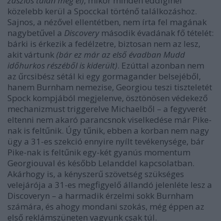
zászlós talán még él)
, mikor minden eddiginél
közelebb kerül a Spocckal történő találkozáshoz.
Sajnos, a nézővel ellentétben, nem írta fel magának
nagybetűvel a
Discovery
második évadának fő tételét:
bárki is érkezik a fedélzetre, biztosan nem az lesz,
akit vártunk
(bár ez már az első évadban Mudd
időhurkos részéből is kiderült)
. Ezúttal azonban nem
az űrcsibész sétál ki egy gormagander belsejéből,
hanem Burnham nemezise, Georgiou teszi tiszteletét
Spock kompjából megjelenve, ösztönösen védekező
mechanizmust triggerelve Michaelből – a fegyverét
eltenni nem akaró parancsnok viselkedése már Pike-
nak is feltűnik. Úgy tűnik, ebben a korban nem nagy
ügy a 31-es szekció ennyire nyílt tevékenysége, bár
Pike-nak is feltűnik egy-két gyanús momentum
Georgiouval és később Lelanddel kapcsolatban.
Akárhogy is, a kényszerű szövetség szükséges
velejárója a 31-es megfigyelő állandó jelenléte lesz a
Discoveryn – a harmadik érzelmi sokk Burnham
számára, és ahogy mondani szokás, még éppen az
első reklámszüneten vagyunk csak túl.