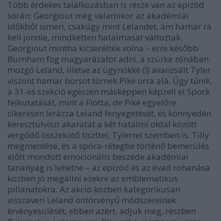
Több érdekes találkozásban is része van az epizód
során: Georgiout még valamikor az akadémiai
időkből ismeri, csakúgy mint Lelandet, ám hamar rá
kell jönnie, mindketten hatalmasat változtak.
Georgiout mintha kicserélték volna – erre később
Burnham fog magyarázatot adni, a szürke zónában
mozgó Leland, illetve az ügynökké (!) avanzsált Tyler
viszont hamar borsot törnek Pike orra alá. Úgy tűnik,
a 31-es szekció egészen másképpen képzeli el Spock
felkutatását, mint a Flotta, de Pike egyelőre
sikeresen lerázza Leland fenyegetését, és könnyedén
keresztülviszi akaratát a két hatalmi oldal között
vergődő összekötő tiszttel, Tylerrel szemben is. Tilly
megmentése, és a spóra-rétegbe történő bemerülés
előtt mondott emocionális beszéde akadémiai
tananyag is lehetne – az epizód és az évad rohanása
közben jó megállni ezekre az emblematikus
pillanatokra. Az akció közben kategorikusan
visszaveri Leland öntörvényű módszereinek
érvényesülését, ebben azért, adjuk meg, részben