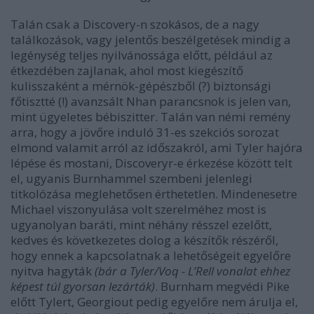
Talán csak a Discovery-n szokásos, de a nagy
találkozások, vagy jelentős beszélgetések mindig a
legénység teljes nyilvánossága előtt, például az
étkezdében zajlanak, ahol most kiegészítő
kulisszaként a mérnök-gépészből (?) biztonsági
főtisztté (!) avanzsált Nhan parancsnok is jelen van,
mint ügyeletes bébiszitter. Talán van némi remény
arra, hogy a jövőre induló 31-es szekciós sorozat
elmond valamit arról az időszakról, ami Tyler hajóra
lépése és mostani, Discoveryr-e érkezése között telt
el, ugyanis Burnhammel szembeni jelenlegi
titkolózása meglehetősen érthetetlen. Mindenesetre
Michael viszonyulása volt szerelméhez most is
ugyanolyan baráti, mint néhány résszel ezelőtt,
kedves és következetes dolog a készítők részéről,
hogy ennek a kapcsolatnak a lehetőségeit egyelőre
nyitva hagyták
(bár a Tyler/Voq - L’Rell vonalat ehhez
képest túl gyorsan lezárták)
. Burnham megvédi Pike
előtt Tylert, Georgiout pedig egyelőre nem árulja el,