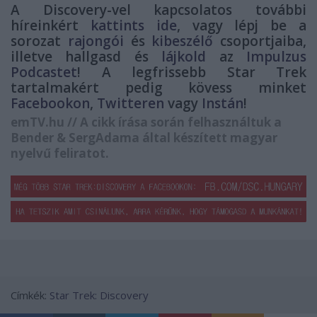
A Discovery-vel kapcsolatos további
híreinkért
kattints ide
, vagy lépj be a
sorozat
rajongói
és
kibeszélő
csoportjaiba,
illetve hallgasd és
lájkold
az
Impulzus
Podcastet
! A legfrissebb Star Trek
tartalmakért pedig kövess minket
Facebookon
,
Twitteren
vagy
Instán
!
emTV.hu // A cikk írása során felhasználtuk a
Bender & SergAdama által készített magyar
nyelvű feliratot.
Címkék:
Star Trek: Discovery