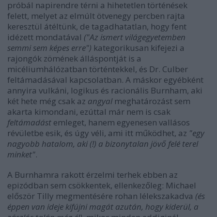
próbál napirendre térni a hihetetlen történések
felett, melyet az elmúlt ötvenegy percben rajta
keresztül átéltünk, de tagadhatatlan, hogy fent
idézett mondatával
("Az ismert világegyetemben
semmi sem képes erre")
kategorikusan kifejezi a
rajongók zömének álláspontját is a
micéliumhálózatban történtekkel, és Dr. Culber
feltámadásával kapcsolatban. A máskor egyébként
annyira vulkáni, logikus és racionális Burnham, aki
két hete még csak az
angyal
meghatározást sem
akarta kimondani, ezúttal már nem is csak
feltámadást
emleget, hanem egyenesen vallásos
révületbe esik, és úgy véli, ami itt működhet, az
"egy
nagyobb hatalom, aki (!) a bizonytalan jövő felé terel
minket"
.
A Burnhamra rakott érzelmi terhek ebben az
epizódban sem csökkentek, ellenkezőleg: Michael
először Tilly megmentésére rohan lélekszakadva
(és
éppen van ideje kifújni magát azután, hogy kiderül, a