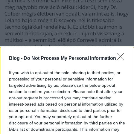
Tylernek is érdeme van. Pike ezt a részt sem ússza
meg nagyobb reveláció nélkül: kiderül, hogy Dr.
Culber mégis életben van odaát, valamint az is, hogy
Leland hajója még a Discovery-nél is titkosabb
technológiákkal rendelkezik. Ez utóbbit számon is
kéri volt cimboráján, ám ekkor – újabb visszhang a
múltból – a semmiből előlépő Cornwell admirális
rendet vág a kakaskodó űrcowboyok között, és
meglepő dolgot közöl a különös szignálok
Blog -
Do Not Process My Personal Information
természetéről, megerősítve egy korábbi rajongói
teóriát, ami szerint a Vörös Angyal jelensége nem
csupán a térben, hanem az időben is mozoghat.
If you wish to opt-out of the sale, sharing to third parties, or
processing of your personal or sensitive information for
targeted advertising by us, please use the below opt-out
Saru
section to confirm your selection. Please note that after your
Az
új
Saru egyelőre kispadra ültetve
(esetünkben
opt-out request is processed you may continue seeing
egyszerűen a hídon szolgálva)
vesz részt az
interest-based ads based on personal information utilized by
eseményekben, megváltozott állapota és annak
us or personal information disclosed to third parties prior to
következményei talán a következő epizódban
your opt-out. You may separately opt-out of the further
kapnak nagyobb figyelmet. Rajongói szemszögből
disclosure of your personal information by third parties on the
érdekes lett volna egy Saru – Georgiou csörtét látni,
IAB’s list of downstream participants. This information may