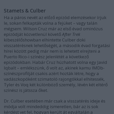
Stamets & Culber
Ha a páros nevét az előző epizód elemzésekor írjuk
le, sokan felkapták volna a fejüket – vagy talán
mégsem. Wilson Cruz már az első évad ominózus
epizódját közvetlenül követő
After Trek
kibeszélőshowban elhintette Culber doki
visszatérésnek lehetőségét, a második évad forgatási
hírei között pedig már nem is lehetett elrejteni a
Puerto Rico-i színész jelenlétét a következő
epizódokban. Habár Cruz húzhatott volna egy Javid
Iqbalt – emlékszünk, ő volt az, akinek kamu IMDb-
színészprofilját csakis azért hozták létre, hogy a
vadászkopóként szimatoló rajongókkal elhitessék,
Tyler és Voq két különböző személy, lévén két eltérő
színész is játssza őket.
Dr. Culber esetében már csak a visszatérés ideje és
módja volt mindeddig ismeretlen, bár az is sok
kérdést vet fel, hogyan került át egyáltalán a