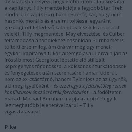
de kilátásba helyezi, hogy előbb-utóbb tájékoztatja
a kapitányt. Tilly mentőakciója a legjobb Star Trek
modorban zajlik Burnham részéről, kár, hogy nem
hasonló, morális és érzelmi töltéssel egyaránt
gazdagított felfedező kalandok teszik ki a sorozat
velejét. Tilly megmentése, May elvesztése, és Culber
feltámadása a többiekhez hasonlóan Burnhamet is
túltölti érzelmileg, ám őrá vár még egy menet:
egykori kapitánya tükör-alteregójával. Lorca híján az
íróstáb most Georgiout léptette elő stilizált
képregényes főgonosszá, a kölcsönös szurkálódások
és fenyegetések után szerencsére hamar kiderül,
nem az ex-császárnő, hanem Tyler lesz az az ügynök,
aki megfigyelőként –
és ezzel együtt feltehetőleg remek
konfliktusok és szócsörték forrásaként
– a fedélzeten
marad. Michael Burnham napja az epizód egyik
legmeghatóbb jelenetével zárul – Tilly
vigasztalásával.
Pike