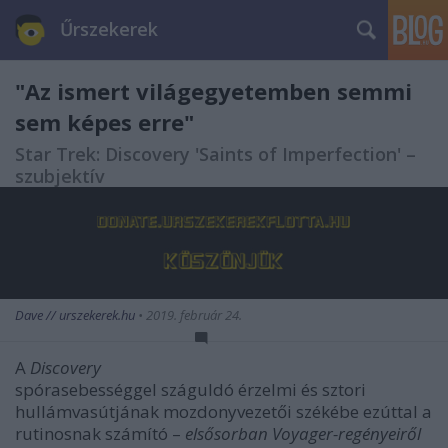
Űrszekerek
"Az ismert világegyetemben semmi
sem képes erre"
Star Trek: Discovery 'Saints of Imperfection' –
szubjektív
Dave // urszekerek.hu
•
2019. február 24.
A
Discovery
spórasebességgel száguldó érzelmi és sztori
hullámvasútjának mozdonyvezetői székébe ezúttal a
rutinosnak számító –
elsősorban Voyager-regényeiről