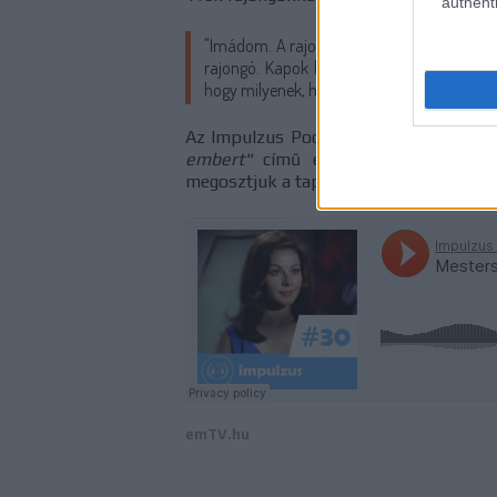
authenti
"Imádom. A rajongóim tizenhét és nyolcvané
rajongó. Kapok leveleket mindenhonnan a v
hogy milyenek, hogy honnan jöttek, vannak-e
Az Impulzus Podcast harmincadik adá
embert"
című epizódról beszélünk
megosztjuk a tapasztalatainkat.
emTV.hu