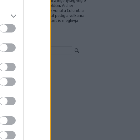
A xindi küldetés után a legénység végre
pihenőt tarthat a Földön: Archer
kapitány a hegyekbe vonul a Columbia
parancsnokával, T'Pol pedig a vulkánra
tér vissza, ahova Tripet is meghívja
magával, a...
resés
chívum
23 január
(
1
)
22 június
(
1
)
21 szeptember
(
1
)
21 július
(
1
)
1 április
(
2
)
21 március
(
4
)
21 február
(
5
)
21 január
(
1
)
20 december
(
6
)
20 november
(
2
)
20 október
(
9
)
20 szeptember
(
10
)