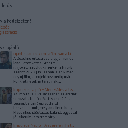
rdetés
v a fedélzeten!
lépés
gisztráció
sztajánló
Újabb Star Trek mozifilm van a láthatáron, ezúttal a WandaVision rendezője kapta a projektet
A Deadline értesülése alapján ismét
lendületet vett a Star Trek
nagyvásznas visszatérése, a tervek
szerint 2023 júniusában jelenik meg
egy új film, a projekthez pedig már
konkrét nevek is társulnak:...
Impulzus Napló – Menekülés a tegnapba
Az Impulzus 161. adásában az eredeti
sorozat utolsó előtti, Menekülés a
tegnapba című epizódjáról
beszélgettünk, mely amellett, hogy
klasszikus időutazós kaland, egyúttal
jól sikerült karakterépítő...
Impulzus Napló - A szerelem hatalma