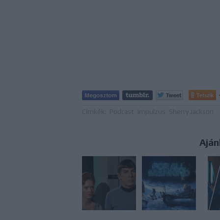
Tetszik
Címkék:
Podcast
Impulzus
Sherry Jackson
Aján