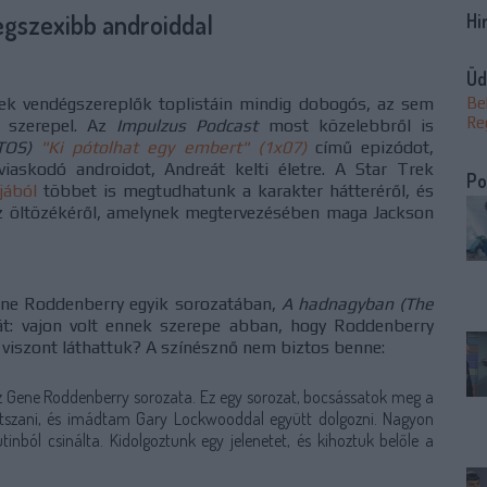
legszexibb androiddal
Hi
Üd
rek vendégszereplők toplistáin mindig dobogós, az sem
Be
Re
n szerepel. Az
Impulzus Podcast
most közelebbről is
TOS)
"Ki pótolhat egy embert" (1x07)
című epizódot
,
iaskodó androidot, Andreát kelti életre. A Star Trek
Po
jából
többet is megtudhatunk a karakter hátteréről, és
z öltözékéről, amelynek megtervezésében maga Jackson
Gene Roddenberry egyik sorozatában,
A hadnagyban (The
át: vajon volt ennek szerepe abban, hogy Roddenberry
 viszont láthattuk? A színésznő nem biztos benne:
Gene Roddenberry sorozata. Ez egy sorozat, bocsássatok meg a
átszani, és imádtam Gary Lockwooddal együtt dolgozni. Nagyon
ból csinálta. Kidolgoztunk egy jelenetet, és kihoztuk belőle a