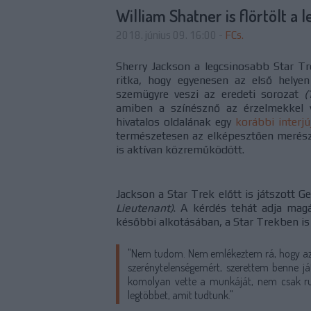
William Shatner is flörtölt a 
2018. június 09. 16:00
-
FCs.
Sherry Jackson a legcsinosabb Star T
ritka, hogy egyenesen az első helye
szemügyre veszi az eredeti sorozat
(
amiben a színésznő az érzelmekkel v
hivatalos oldalának egy
korábbi interjú
természetesen az elképesztően merés
is aktívan közreműködött.
Jackson a Star Trek előtt is játszott 
Lieutenant)
. A kérdés tehát adja mag
későbbi alkotásában, a Star Trekben is
"Nem tudom. Nem emlékeztem rá, hogy az 
szerénytelenségemért, szerettem benne j
komolyan vette a munkáját, nem csak rutin
legtöbbet, amit tudtunk."