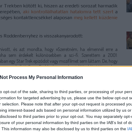
 Trekben kötött ki, hiszen az eredeti sorozat harmadik
szerepében,
aki kontrollálhatatlan hatalomra tett szert
a
ükséges kontaktlencsékkel alaposan
meg kellett küzdenie
és Roddenberryhez is visszakanyarodott:
hívott, és azt mondta, hogy »Szeretném, ha elmennél erre a
oha sem érdekelt különösebben a sci-fi. Szerettem a 2001:
ában egy Star Trek epizódot vagy mozifilmet sem láttam. De, hogy
lkoznom kellett Gene Roddenberry-vel, mielőtt eldöntötte volna,
Not Process My Personal Information
l felejthetetlennek nevezhető az epizódban, ezzel
to opt-out of the sale, sharing to third parties, or processing of your per
hogy a jelmeztervező William Ware Theiss mellett ő is
formation for targeted advertising by us, please use the below opt-out s
lkotásában:
r selection. Please note that after your opt-out request is processed y
eing interest-based ads based on personal information utilized by us or
 Bill és Gene Roddenberry és én... mindhárman részt vettünk a
disclosed to third parties prior to your opt-out. You may separately opt-
 egy mérnöki munka, hogy működjön. Tudok néhány sztorit ezzel
losure of your personal information by third parties on the IAB’s list of
l a hasítást elöl. Csak 162 centi vagyok, magasabbnak akartam
. This information may also be disclosed by us to third parties on the
IA