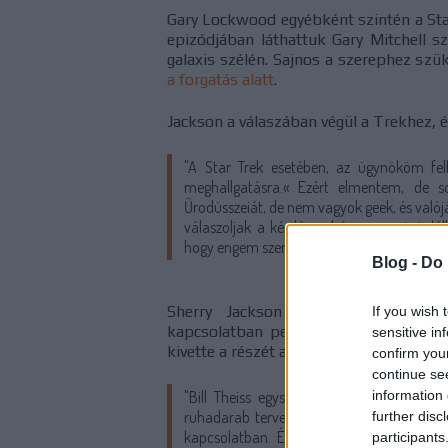
Gary Lockwood egyébként szintén a Star
epizódjában láthattuk Gary Mitchell 
galaxis szélén. Sajnos a szerephez sz
a forgatás alatt
.
Jackson a válaszában végül a Trekhez, 
"A Star Trek esetében, az ügynököm fel
meghallgatásra.« Ezért elmentem, de s
Űrodüsszeiát, de nem vagyok geek, és valój
válaszoljak a kérdésre, háromszor is talá
hogy engem szeretne a Star Trekben."
Blog -
Do 
Sherry Jackson ruhája túlzás nélkü
If you wish 
kapcsolatban pedig meg is osztotta, 
sensitive in
kivette a részét az egyedi öltözék mega
confirm you
continue se
"Bill Theiss egyszerűen csodálatos volt.
information 
ruhadarab tervezésében. Olyan volt, mint
further disc
kapcsolatban. Én találtam ki a lábrészné
participants