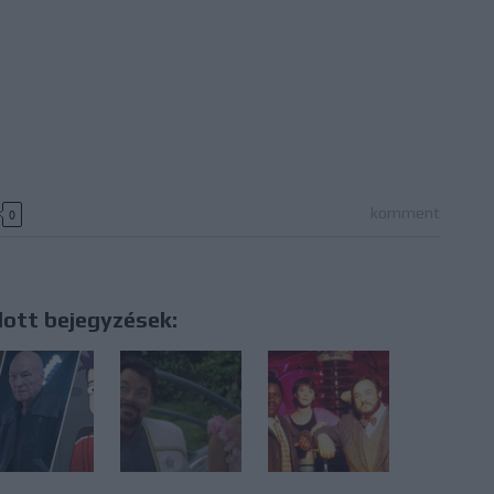
komment
0
lott bejegyzések: