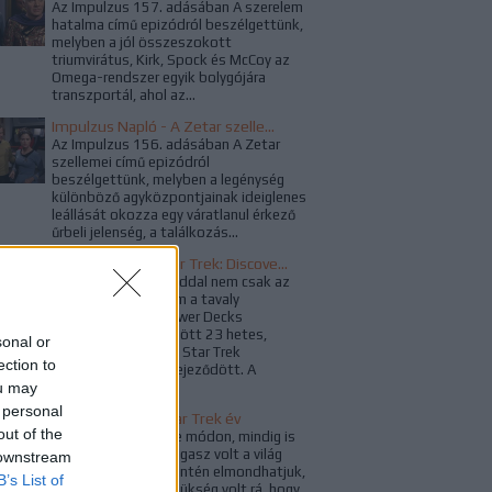
Az Impulzus 157. adásában A szerelem
hatalma című epizódról beszélgettünk,
melyben a jól összeszokott
triumvirátus, Kirk, Spock és McCoy az
Omega-rendszer egyik bolygójára
transzportál, ahol az...
Impulzus Napló - A Zetar szellemei
Az Impulzus 156. adásában A Zetar
szellemei című epizódról
beszélgettünk, melyben a legénység
különböző agyközpontjainak ideiglenes
leállását okozza egy váratlanul érkező
űrbeli jelenség, a találkozás...
Befejeződött a Star Trek: Discovery harmadik évada
A szezonzáró epizóddal nem csak az
aktuális évad, hanem a tavaly
augusztusban, a Lower Decks
premierjével kezdődött 23 hetes,
sonal or
megszakítás nélküli Star Trek
ection to
műsorfolyam is befejeződött. A
ou may
ViacomCBS...
 personal
A legszínesebb Star Trek év
out of the
A Star Trek többféle módon, mindig is
egyfajta válasz és vigasz volt a világ
 downstream
problémáira, és őszintén elmondhatjuk,
B’s List of
az idén nagyon is szükség volt rá, hogy