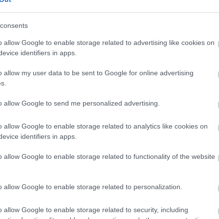
 volt. Megcsinálta a jeleneteit, tudta a szövegét. Profi volt.
consents
dtam vele dolgozni. Ugyanazt csinálta, mint én, hiszen ő is egy
ltam, hogy »Wow, ez szép munka.«
o allow Google to enable storage related to advertising like cookies on
evice identifiers in apps.
lemes ember. Persze, némiképp flörtölt velem. De összességében
Ke
o allow my user data to be sent to Google for online advertising
s.
orábbi interjú is, amiben a színésznő a csókjelenetre
to allow Google to send me personalized advertising.
Ar
20
t a képernyőn, tényleg megcsókolt."
o allow Google to enable storage related to analytics like cookies on
20
20
evice identifiers in apps.
20
202
érdése, hogy vajon ki húzta meg a ravaszt a fézeren.
o allow Google to enable storage related to functionality of the website
20
20
20
an."
o allow Google to enable storage related to personalization.
20
20
20
yekre, convention-ökre is ellátogat, ahol gyakran Star
o allow Google to enable storage related to security, including
20