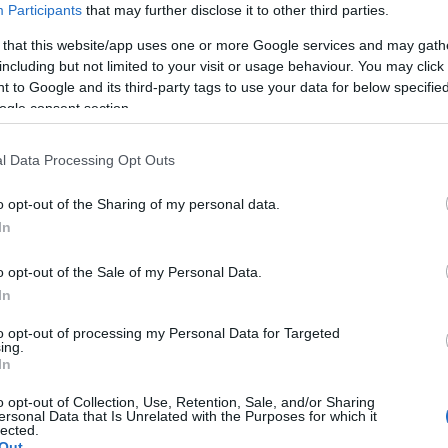
zslatos lett. A csípő-alatt hordott nadrágok nem nagyon voltak
Participants
that may further disclose it to other third parties.
tán divatba jöttek. Biztos vagyok benne, hogy ez a Star Trek miatt
 that this website/app uses one or more Google services and may gath
including but not limited to your visit or usage behaviour. You may click 
 to Google and its third-party tags to use your data for below specifi
fejezetten emberi megnyilvánulásai vannak, gyakran
ogle consent section.
Jackson szerint ez hozzátartozik ahhoz a szemlélethez,
l Data Processing Opt Outs
y átalakulást, ami nagyon árnyalt. Bizonyos szempontból úgy
mbert alakítanék, mert tudtam, hogy Andrea előtt is léteztek
o opt-out of the Sharing of my personal data.
androidos sorozatot vagy mozifilmet sem azelőtt, ezért nem volt
In
 kifolyólag megalkottam úgy, ahogyan én elgondoltam, hogy mit
jén semmit sem érzett. Csak engedelmeskedett az utasításoknak.
o opt-out of the Sale of my Personal Data.
láthatjátok, ahogyan egyre közelebb kerül ezekhez az érzelmekhez,
In
to opt-out of processing my Personal Data for Targeted
ing.
mlékezett, amiket Majel Barrettel
(Chapel nővér)
, Michael
In
rel
(Kirk)
forgatott:
o opt-out of Collection, Use, Retention, Sale, and/or Sharing
ersonal Data that Is Unrelated with the Purposes for which it
időkben Gene Roddenberry-vel randevúzott, de akkoriban ezt nem
lected.
ggetlen nőt, és a színfalak mögött is ilyen volt. Nem volt meleg,
Out