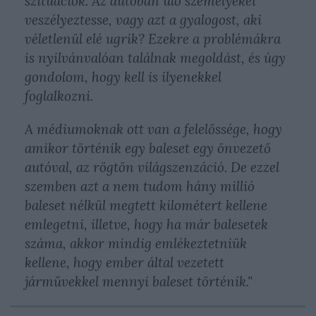
szituációk. Az autóban ülő személyeket
veszélyeztesse, vagy azt a gyalogost, aki
véletlenül elé ugrik? Ezekre a problémákra
is nyilvánvalóan találnak megoldást, és úgy
gondolom, hogy kell is ilyenekkel
foglalkozni.
A médiumoknak ott van a felelőssége, hogy
amikor történik egy baleset egy önvezető
autóval, az rögtön világszenzáció. De ezzel
szemben azt a nem tudom hány millió
baleset nélkül megtett kilométert kellene
emlegetni, illetve, hogy ha már balesetek
száma, akkor mindig emlékeztetniük
kellene, hogy ember által vezetett
járművekkel mennyi baleset történik."