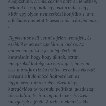
elképzelünk. A wild cardok bármik lehetnek,
például becsapódik egy aszteroida, vagy
kitör egy olyan nemzetközi konfliktus, ami
a fejlődés menetét teljesen más irányba viszi
el.
Figyelembe kell venni a jelen trendjeit, és
ezekből lehet extrapolálni a jövőre. Az
ember megnézi a jelen lefejlettebb
kutatásait, hogy hogy állnak, aztán
megpróbál kidolgozni egy képet, hogy mi
lesz mondjuk tíz év múlva, és ehhez elkezdi
keresni a különböző hajtóerőket, az
úgynevezett drivereket. Ezek négy
kategóriába tartoznak: politikai, gazdasági,
társadalmi, technológiai driverek. Ezek
mozgatják a jövőt. A driver-elemzésekkel