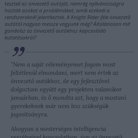
teszteli az önvezető autóját, nemrég nyilvánosságra
hozták azokat a problémákat, amik ezeknél a
rendszereknél jelentkeztek. A Knight Rider-féle önvezető
autótól nagyon messze vagyunk még? Általánosan mit
gondolsz az önvezető autókhoz kapcsolódó
kutatásokról?
"Nem a saját véleményemet fogom most
feltétlenül elmondani, mert nem értek az
önvezető autókhoz, de egy fejlesztővel
dolgoztam együtt egy projekten valamikor
januárban, és ő mondta azt, hogy a mostani
gyerekeknek már nem lesz szükségük
jogosítványra.
Ahogyan a mesterséges intelligencia
veszélyeivel kapcsolatban, úgy az önvezető