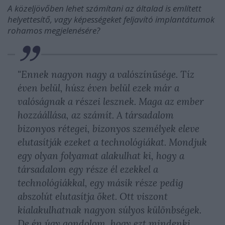
A közeljövőben lehet számítani az általad is említett
helyettesítő, vagy képességeket feljavító implantátumok
rohamos megjelenésére?
"Ennek nagyon nagy a valószínűsége. Tíz
éven belül, húsz éven belül ezek már a
valóságnak a részei lesznek. Maga az ember
hozzáállása, az számít. A társadalom
bizonyos rétegei, bizonyos személyek eleve
elutasítják ezeket a technológiákat. Mondjuk
egy olyan folyamat alakulhat ki, hogy a
társadalom egy része él ezekkel a
technológiákkal, egy másik része pedig
abszolút elutasítja őket. Ott viszont
kialakulhatnak nagyon súlyos különbségek.
De én úgy gondolom, hogy ezt mindenki