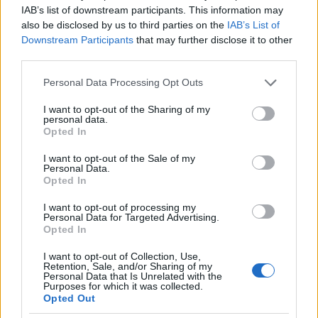
IAB’s list of downstream participants. This information may
also be disclosed by us to third parties on the
IAB’s List of
Downstream Participants
that may further disclose it to other
"Persze, persze, tud. Meg a kárunkra is tud
third parties.
lenni. Ez attól függ, hogy ki használja fel
Please note that this website/app uses one or more Google
Personal Data Processing Opt Outs
ezeket az adatokat. A Cambridge Analytica
services and may gather and store information including but
nyilvánvalóan dolgozott mesterséges
not limited to your visit or usage behaviour. You may click to
I want to opt-out of the Sharing of my
personal data.
grant or deny consent to Google and its third-party tags to
intelligenciával is. És hát ott látjuk, hogy
Opted In
use your data for below specified purposes in below Google
milyen célokra használták fel az adatokat.
consent section.
I want to opt-out of the Sale of my
Az adatbiztonság borzasztó fontos akkor,
Personal Data.
Opted In
hogyha konkrét károk érhetnek minket."
I want to opt-out of processing my
Personal Data for Targeted Advertising.
Opted In
A Facebook mesterséges intelligenciát használ a fake
news szűrésére. A különböző technológiák
I want to opt-out of Collection, Use,
Retention, Sale, and/or Sharing of my
integrálásával merrefelé tart a közösségi médiák
Personal Data that Is Unrelated with the
helyzete?
Purposes for which it was collected.
Opted Out