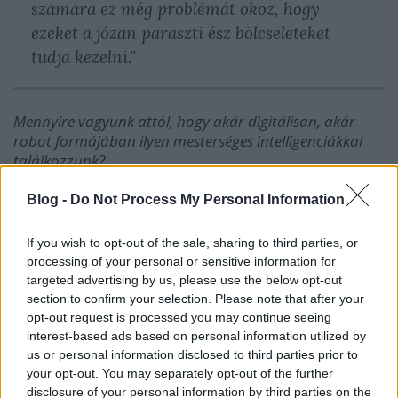
számára ez még problémát okoz, hogy
ezeket a józan paraszti ész bölcseleteket
tudja kezelni."
Mennyire vagyunk attól, hogy akár digitálisan, akár
robot formájában ilyen mesterséges intelligenciákkal
találkozzunk?
Blog -
Do Not Process My Personal Information
"Ezeket borzasztó nehéz megválaszolni.
If you wish to opt-out of the sale, sharing to third parties, or
Minimum húsz-harminc évre, vagy ötven."
processing of your personal or sensitive information for
targeted advertising by us, please use the below opt-out
section to confirm your selection. Please note that after your
opt-out request is processed you may continue seeing
Manapság nagyon komoly téma az adatbiztonság, ez a
interest-based ads based on personal information utilized by
jövőben hogyan fog alakulni? Most is vannak
us or personal information disclosed to third parties prior to
problémák, ebben a mesterséges intelligencia tud
your opt-out. You may separately opt-out of the further
nekünk segíteni?
disclosure of your personal information by third parties on the