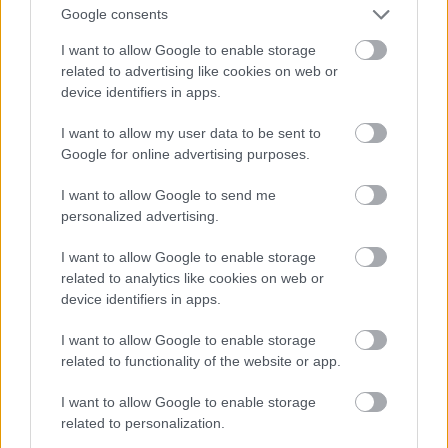
Google consents
"Nem véletlen, hogy a Facebook foglalkozik
I want to allow Google to enable storage
virtuális valósággal is, felvásárolta az
related to advertising like cookies on web or
Occulus Riftet pár éve. A virtuális valóság
device identifiers in apps.
cammog, mert senki sem szeret ilyen
I want to allow my user data to be sent to
sisakszerű szerkezetekkel az utcán sétálni,
Google for online advertising purposes.
úgy, hogy közben nem lát semmit. De,
I want to allow Google to send me
hogyha mondjuk a sisak helyett szemüveg
personalized advertising.
lenne, vagy mondjuk egy beültethető lencse,
és úgy közlekednénk, hogy közben a fizikai
I want to allow Google to enable storage
related to analytics like cookies on web or
valóságot is látnánk, meg a virtuálisban is
device identifiers in apps.
lennénk, így már működne. Egy ilyen
közösségi térben akár fizikai jelenlétet is
I want to allow Google to enable storage
megvalósíthatunk. A Facebook valahol efelé
related to functionality of the website or app.
próbál mozdulni. A Facebook például nem
I want to allow Google to enable storage
csak fake newsra, hanem arcfelismerésre is
related to personalization.
használ mesterséges intelligenciát, meg a