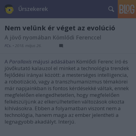
Űrszekerek
Nem velünk ér véget az evolúció
A jövő nyomában Kömlődi Ferenccel
FCs.
•
2018. május 26.
A
Parallaxis
májusi adásában
Kömlődi Ferenc író és
jövőkutató kalauzol el minket a technológia trendek
fejlődési irányai között: a mesterséges intelligencia,
a robotizáció, vagy a transzhumanizmus témakörei
már napjainkban is fontos kérdésekké váltak, ennek
megfelelően elengedhetetlen, hogy megfelelően
felkészüljünk az elkerülhetetlen változások okozta
kihívásokra. Ebben a folyamatban viszont nem a
technológia, hanem maga az ember jelentheti a
legnagyobb akadályt. Interjú.