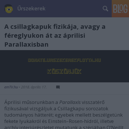
Űrszekerek
A csillagkapuk fizikája, avagy a
féreglyukon át az áprilisi
Parallaxisban
emTV.hu
•
2018. április 17.
Áprilisi műsorunkban a
Parallaxis
visszatérő
fizikusával vizsgáljuk a Csillagkapu sorozatok
tudományos hátterét; egyebek mellett beszélgetünk
fekete lyukakról és Einstein–Rosen‑hídról, illetve
archív interjúrészletet mutatunk a szériában O’Neillt