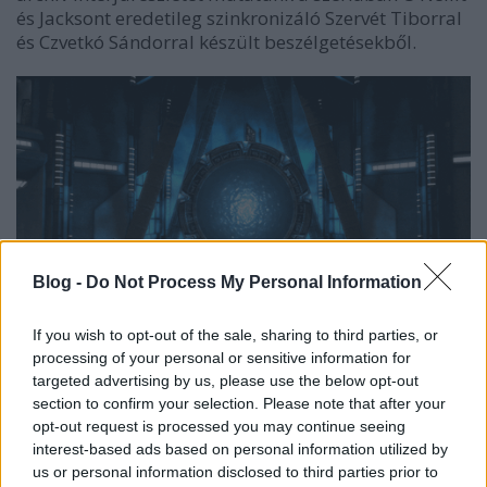
és Jacksont eredetileg szinkronizáló Szervét Tiborral
és Czvetkó Sándorral készült beszélgetésekből.
Blog -
Do Not Process My Personal Information
If you wish to opt-out of the sale, sharing to third parties, or
processing of your personal or sensitive information for
Az áprilisi
Parallaxisból
kiderül, hogy
Ádámnak van
targeted advertising by us, please use the below opt-out
egy
Atlantiszos
tetoválása
, és megtudhatjuk, mit
section to confirm your selection. Please note that after your
gondol a
Csillagkapu SG1
sorozatról a széria két
opt-out request is processed you may continue seeing
eredeti magyar hangja, Szervét Tibor és Czvetkó
interest-based ads based on personal information utilized by
Sándor, illetve hogy milyen viszony főzi őket a sci-
us or personal information disclosed to third parties prior to