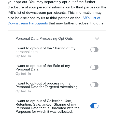
fihez.
your opt-out. You may separately opt-out of the further
disclosure of your personal information by third parties on the
Adásunk vendége Dr. Vincze Miklós, az MTA-ELTE
IAB’s list of downstream participants. This information may
Elméleti Fizikai Kutatócsoportjának tudományos
also be disclosed by us to third parties on the
IAB’s List of
főmunkatársa, akivel
februári epizódunkban
a
fény
Downstream Participants
that may further disclose it to other
feletti utazás lehetőségeit
vizsgáltuk a Star Trek és a
third parties.
The Orville
vonatkozásában, most pedig a
Please note that this website/app uses one or more Google
Personal Data Processing Opt Outs
csillagkapuk fizikájáról, az Einstein–Rosen‑hídról, a
services and may gather and store information including but
fekete lyukakról tudhatunk meg többet,
not limited to your visit or usage behaviour. You may click to
I want to opt-out of the Sharing of my
és tudományos szempontból vizsgáljuk az
personal data.
grant or deny consent to Google and its third-party tags to
Csillagkapu szériákban látott vizuális megjelenést is.
Opted In
use your data for below specified purposes in below Google
consent section.
I want to opt-out of the Sale of my
A
Dave szerint
aktuális részében a Kapcsolatfelvétel
Personal Data.
napja kerül terítékre, és ismét jelentkezik Attila
Opted In
rovata, a
Sirtis-percek
is, ahogy játék is lesz! Végezetül
pedig a vulkániak negyvenöt év múlva esedékes
I want to opt-out of processing my
Personal Data for Targeted Advertising.
látogatásáról beszélgetünk.
Opted In
I want to opt-out of Collection, Use,
Itt találod a Parallaxis aktuális epizódjának
Retention, Sale, and/or Sharing of my
műsoroldalát, ahol különböző formában
Personal Data that Is Unrelated with the
Purposes for which it was collected.
érheted el, vagy töltheted le a műsort!