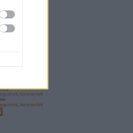
23 január
(
1
)
22 június
(
1
)
21 szeptember
(
1
)
21 július
(
1
)
1 április
(
2
)
21 március
(
4
)
21 február
(
5
)
21 január
(
1
)
20 december
(
6
)
20 november
(
2
)
20 október
(
9
)
20 szeptember
(
10
)
vább
...
edek
S 2.0
jegyzések
,
kommentek
om
jegyzések
,
kommentek