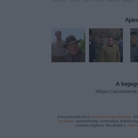
Címkék:
Videó
CBS
Promó
Netflix
Magyar f
Aján
A bejeg
https://urszekerek
A hozzászólások a
vonatkozó jogszabályok
ért
technikai
üzemeltetője semmilyen felelősséget
szerkesztőjéhez. Részletek a
Felha