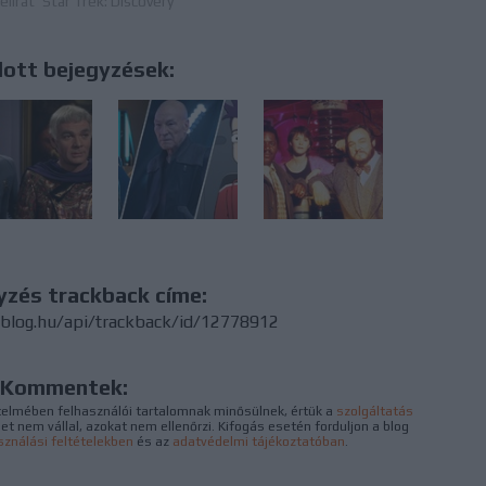
elirat
Star Trek: Discovery
lott bejegyzések:
yzés trackback címe:
.blog.hu/api/trackback/id/12778912
Kommentek:
elmében felhasználói tartalomnak minősülnek, értük a
szolgáltatás
 nem vállal, azokat nem ellenőrzi. Kifogás esetén forduljon a blog
sználási feltételekben
és az
adatvédelmi tájékoztatóban
.