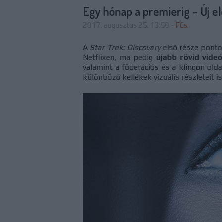
Egy hónap a premierig – Új e
2017. augusztus 25. 13:50
-
FCs.
A
Star Trek: Discovery
első része pont
Netflixen, ma pedig
újabb rövid vide
valamint a föderációs és a klingon olda
különböző kellékek vizuális részleteit 