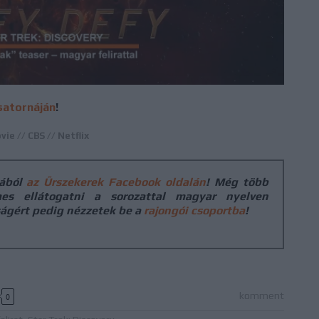
satornáján
!
ie // CBS // Netflix
gából
az Űrszekerek Facebook oldalán
! Még több
es ellátogatni
a sorozattal magyar nyelven
ságért pedig nézzetek be a
rajongói csoportba
!
komment
0