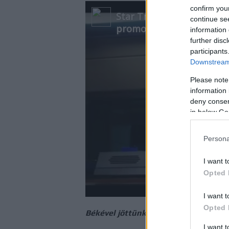
confirm you
continue se
information 
further disc
participants
Downstream 
Please note
information 
deny consent
in below Go
Persona
I want t
Opted 
I want t
Opted 
Békével jöttünk
I want 