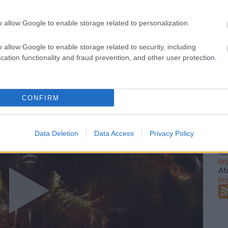
20
20
20
o allow Google to enable storage related to personalization.
20
202
 hordozzák: a keresés, a kutatás és a felfedezés mind
o allow Google to enable storage related to security, including
20
nak olyan civilizációk, akik például a harc nélkül nem
cation functionality and fraud prevention, and other user protection.
20
nei aláfestéssel fogalmazza meg a Netflix tizenöt
20
20
20
20
CONFIRM
20
To
Data Deletion
Data Access
Privacy Policy
Fe
RS
be
At
be