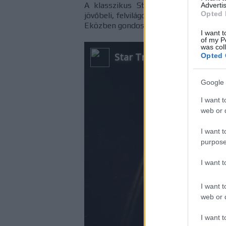
A klasszikus Star Trek értékrend és
Advertis
Opted 
jövőbeli, felvilágosultabb civilizációnk
Eközben gondosan kidolgozott kellékek 
I want t
of my P
was col
Opted 
Google 
I want t
web or d
I want t
purpose
I want 
I want t
web or d
I want t