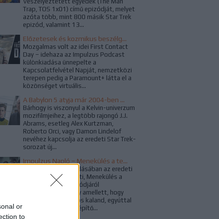
Veszélyeztetett egyedek (The Man
Trap, TOS 1x01) című epizódját, melyet
azóta több, mint 800 másik Star Trek
epizód, valamint 13...
Előzetesek és kozmikus beszélgetések a Kapcsolatfelvétel Napján
Mozgalmas volt az idei First Contact
Day – idehaza az Impulzus Podcast
különkiadása ünnepelte a
Kapcsolatfelvétel Napját, nemzetközi
terepen pedig a Paramount+ látta el a
közönséget virtuális...
A Babylon 5 atyja már 2004-ben megálmodta a Star Trek újraindítását
Bárhogy is viszonyul a Kelvin-univerzum
mozifilmjeihez, a legtöbb rajongó J.J.
Abrams, esetleg Alex Kurtzman,
Roberto Orci, vagy Damon Lindelof
nevéhez kapcsolja az eredeti Star Trek-
sorozat új...
Impulzus Napló – Menekülés a tegnapba
Az Impulzus 161. adásában az eredeti
sorozat utolsó előtti, Menekülés a
tegnapba című epizódjáról
beszélgettünk, mely amellett, hogy
klasszikus időutazós kaland, egyúttal
sonal or
jól sikerült karakterépítő...
ection to