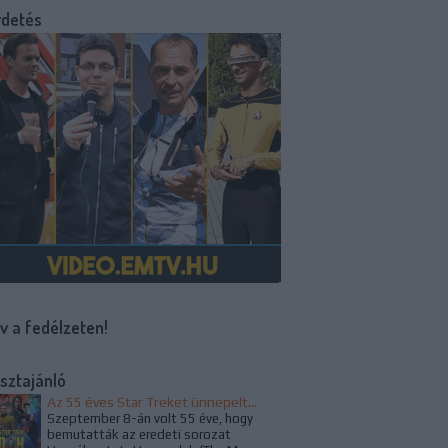
rdetés
v a fedélzeten!
sztajánló
Az 55 éves Star Treket ünnepelték az alkotók és a rajongók
Szeptember 8-án volt 55 éve, hogy
bemutatták az eredeti sorozat