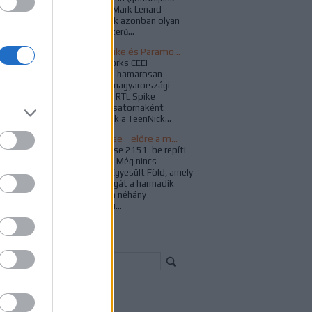
Jeffrey Combs vagy Mark Lenard
karaktereire). Vannak azonban olyan
különleges és népszerű...
Búcsúzik az RTL Spike és Paramount Channel
A ViacomCBS Networks CEEI
bejelentése nyomán hamarosan
kivezetésre kerül a magyarországi
televíziós piacról az RTL Spike
csatorna, illetve új csatornaként
idehaza is megjelenik a TeenNick...
Star Trek: Enterprise - előre a múltba
A Star Trek: Enterprise 2151-be repíti
vissza a rajongókat. Még nincs
Föderáció, csak az Egyesült Föld, amely
már újjáépítette magát a harmadik
világháború óta. Van néhány
naprendszeren kívüli...
resés
chívum