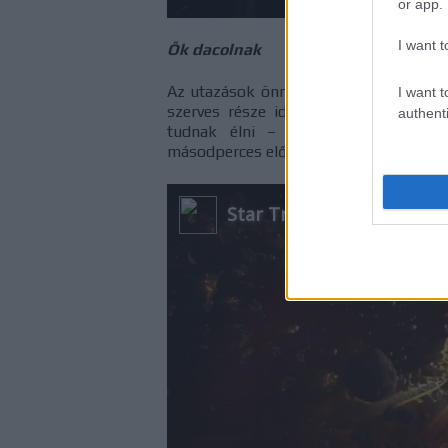
or app.
I want t
Ők dacolnak
Az utazások önmagunk megismerését is
I want t
szerves része identitásunknak, de van
authenti
tudnak élni – mindezt erőteljes ze
másodperces előzetese.