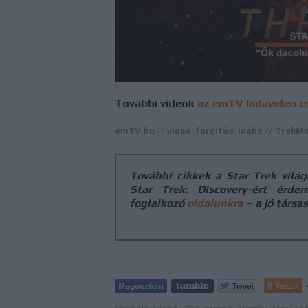
További videók
az emTV Indavideó c
emTV.hu // videó-fordítás: Idaho // TrekMov
További cikkek a Star Trek vilá
Star Trek: Discovery
-ért érdem
foglalkozó
oldalunkra
– a jó társa
Tetszik