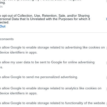
 filozófia fogalmazódik meg Burnham részéről, mely
ing.
In
at mutatja be: elveiben egységes, mégis végtelenül sokféle.
részleteit tekinthetjük meg.
o opt-out of Collection, Use, Retention, Sale, and/or Sharing
ersonal Data that Is Unrelated with the Purposes for which it
lected.
Out
consents
o allow Google to enable storage related to advertising like cookies on
evice identifiers in apps.
o allow my user data to be sent to Google for online advertising
s.
to allow Google to send me personalized advertising.
Ke
o allow Google to enable storage related to analytics like cookies on
evice identifiers in apps.
Ar
o allow Google to enable storage related to functionality of the website