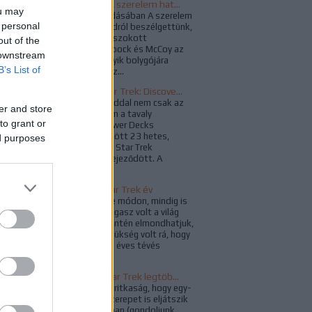
Impulzus Napló - A szerelem hatalma
ou may
Az Impulzus 157. adásában A szerelem
 personal
hatalma című epizódról beszélgettünk,
melyben a jól összeszokott
out of the
triumvirátus, Kirk, Spock és McCoy az
 downstream
Omega-rendszer egyik bolygójára
B’s List of
transzportál, ahol az...
Befejeződött a Star Trek: Discovery harmadik évada
A szezonzáró epizóddal nem csak az
er and store
aktuális évad, hanem a tavaly
to grant or
augusztusban, a Lower Decks
premierjével kezdődött 23 hetes,
ed purposes
megszakítás nélküli Star Trek
műsorfolyam is befejeződött. A
ViacomCBS...
A legszínesebb Star Trek év
A Star Trek többféle módon, mindig is
egyfajta válasz és vigasz volt a világ
problémáira, és őszintén elmondhatjuk,
az idén nagyon is szükség volt rá, hogy
velünk legyen. Az 54 éves tévés
franchise...
Riker és Troi - A Star Trek legtöbbször visszatérő szerelmespárja
A Star Trekben sem ritkaság, hogy egy-
egy színész több szerepet is eljátszik
valamelyik sorozatban (gondoljunk