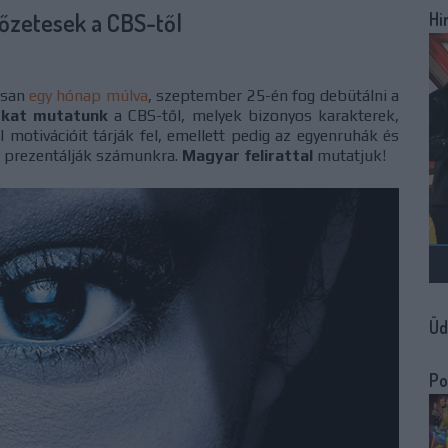
lőzetesek a CBS-től
Hi
osan
egy hónap múlva
, szeptember 25-én fog debütálni a
ókat mutatunk
a CBS-től, melyek bizonyos karakterek,
l motivációit tárják fel, emellett pedig az egyenruhák és
is prezentálják számunkra.
Magyar felirattal
mutatjuk!
Üd
Po