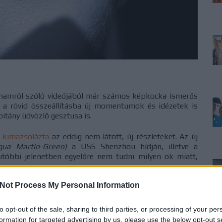
nhamről szóló videójából már számos képkocka ismerős
e a rövid összeállításba új momentumok és idézetek is
pitány üdvözlő gesztusa is.
 kimazsolázta
az eddig nem látott, új részleteket. Az új
qua Martin-Green)
a USS Shenzhou hídján, illetve a
utóbbi jelenetben egyelőre nem tudni milyen ok miatt,
Not Process My Personal Information
l először hallhatjuk hangosan kiejtve is a főhős, Michael
kapitány nem használ rangjelzést az üdvözlésében, ami
t lefokozhatták a Shenzhou-n történtek miatt.
to opt-out of the sale, sharing to third parties, or processing of your per
formation for targeted advertising by us, please use the below opt-out s