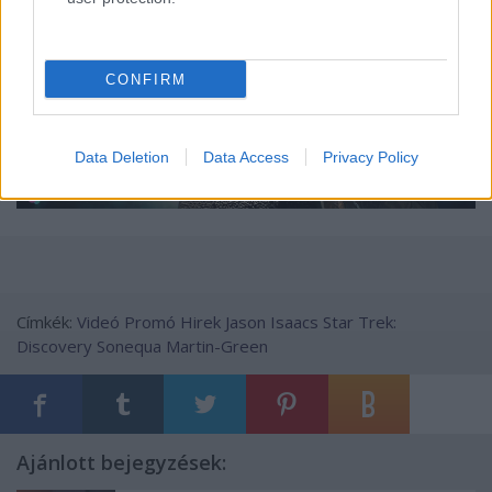
emTV.hu // videó-fordítás: Idaho
CONFIRM
Data Deletion
Data Access
Privacy Policy
Címkék:
Videó
Promó
Hirek
Jason Isaacs
Star Trek:
Discovery
Sonequa Martin-Green
Ajánlott bejegyzések: