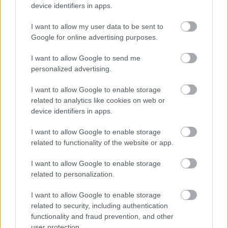
Harberts azt is elmondta: a hagyományokat
device identifiers in apps.
folytatva az új sorozat is olyan szeretne lenni, amit
családok együtt leülve tudnak megnézni és
I want to allow my user data to be sent to
kibeszélni, így a szókimondó beszéd, az erőszak vagy
Google for online advertising purposes.
a meztelenség ábrázolás vélhetőleg keretek közé
szorítva jelenik meg, de mindenképpen erősebb lesz,
I want to allow Google to send me
mint korábbi Star Trek sorozatokban.
personalized advertising.
I want to allow Google to enable storage
A
Star Trek: Discovery
-t szeptember 25-től
related to analytics like cookies on web or
követhetitek a Netflixen. A sorozat korábbi
device identifiers in apps.
előzeteseit magyar felirattal keresd
az emTV.hu
Indavideó csatornáján
!
I want to allow Google to enable storage
related to functionality of the website or app.
Ha nem akartok lemaradni a
Star Trek:
I want to allow Google to enable storage
Discovery
legfrissebb híreiről, érdemes
related to personalization.
lájkolnotok a sorozattal magyar nyelven
foglalkozó
Facebook oldalunkat
– a jó
I want to allow Google to enable storage
társaságért pedig nézzetek be a
rajongói
related to security, including authentication
csoportunkba
!
functionality and fraud prevention, and other
user protection.