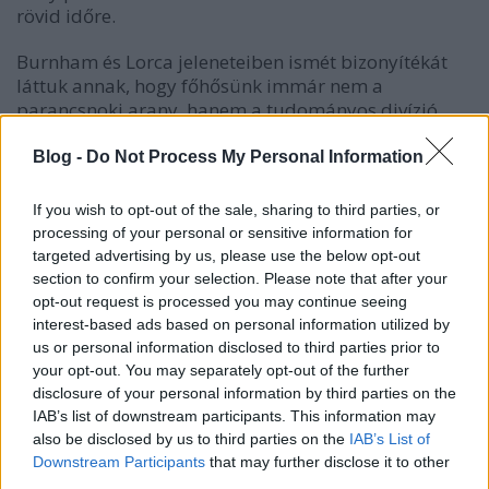
rövid időre.
Burnham és Lorca jeleneteiben ismét bizonyítékát
láttuk annak, hogy főhősünk immár nem a
parancsnoki arany, hanem a tudományos divízió
ezüst stráfos egyenruháját viseli,
feltehetően rang
nélkül
, erre utal a jelvény hiánya is. A beszélgetésnek
Blog -
Do Not Process My Personal Information
helyt adó sötét folyosórész pedig titokzatos és
vészjósló hátteret ad a kimondott szavaknak, melyek
If you wish to opt-out of the sale, sharing to third parties, or
béke, háború és áldozatvállalás körül forognak.
processing of your personal or sensitive information for
targeted advertising by us, please use the below opt-out
section to confirm your selection. Please note that after your
opt-out request is processed you may continue seeing
interest-based ads based on personal information utilized by
us or personal information disclosed to third parties prior to
your opt-out. You may separately opt-out of the further
disclosure of your personal information by third parties on the
IAB’s list of downstream participants. This information may
also be disclosed by us to third parties on the
IAB’s List of
Downstream Participants
that may further disclose it to other
third parties.