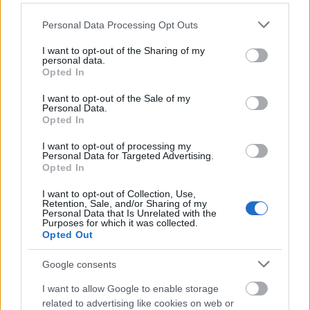
Please note that this website/app uses one or more Google
Personal Data Processing Opt Outs
services and may gather and store information including but
not limited to your visit or usage behaviour. You may click to
I want to opt-out of the Sharing of my
personal data.
grant or deny consent to Google and its third-party tags to
Opted In
use your data for below specified purposes in below Google
consent section.
I want to opt-out of the Sale of my
Personal Data.
Opted In
Szemfüles nézőknek feltűnhet az amerikai
I want to opt-out of processing my
Personal Data for Targeted Advertising.
televízióknál szokásos korhatár besorolást jelölő
Opted In
rövidítés is a bal felső sarokban
(TV-MA)
, ami
elsősorban felnőtteknek szánt, illetve tizenhét éven
I want to opt-out of Collection, Use,
Retention, Sale, and/or Sharing of my
aluliaknak nem ajánlott adást jelez. Aaron Harberts
Personal Data that Is Unrelated with the
producer már júliusban elmondta, a sorozat PG13+
Purposes for which it was collected.
Opted Out
(parents strongly cautioned – szülői felügyelet erősen
ajánlott)
besorolást fog kapni, ami magyar
Google consents
viszonylatban leginkább a tizenkét éven aluliaknak
szülői felügyelettel ajánlott kategória és a tizenhatos
I want to allow Google to enable storage
korhatár-besorolás közé esik félúton. Ugyanakkor
related to advertising like cookies on web or