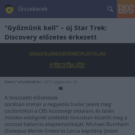
Űrszekerek
"Győznünk kell" – új Star Trek:
Discovery előzetes érkezett
Dave // urszekerek.hu
•
2017. augusztus 18.
A hosszabb előzetesek
sorában immár a negyedik trailer jelent meg
csütörtökön a CBS közösségi oldalain, és talán
minden eddiginél sötétebb tónusban közelíti meg a
sorozat háborús alaptematikáját, Michael Burnham
(Sonequa Martin-Green)
és Lorca kapitány
(Jason