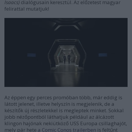
Isaacs)
dialógusain keresztül. Az előzetest magyar
felirattal mutatjuk!
Az éppen egy perces promóban több, már eddig is
látott jelenet, illetve helyszín is megjelenik, de a
készítők új részletekkel is megleptek minket. Sokkal
jobb nézőpontból láthatjuk például az álcázott
klingon hajónak nekiütköző USS Europa csillaghajót,
mely pár hete
a Comic Conos trailerben
is feltűnt