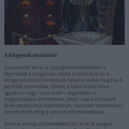
A klingonok motivációi
A szereplők közül a rajongók érdeklődését is
leginkább a klingonok, illetve
a Föderáció és a
klingonok között kirobbant háború
vonta magára. A
készítők elmondták: ebben a háborúban nincs
igazán jó vagy rossz oldal – legalábbis a
hagyományos értelemben, tehát csak a résztvevő
felek nézőpontjai számítanak, melyeket fokozatosan
ismerhetünk meg a sorozat előrehaladtával.
Amit az eddigi előzetesekből
(
itt
,
itt
és
itt
magyar