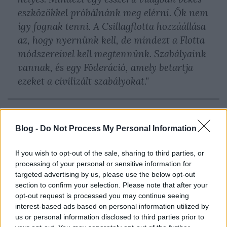
eszközökkel próbálnánk meg elérni. Ők nem
így fognak tenni. A Csillagflotta hozzáállása
az, hogy nyernünk kell, de mindezt a Flotta
módszereivel kell megtennünk. Szabályaink
vannak, és egy Föderáció, amely betartja
ezeket a civilizált szabályokat."
Heath Kadim producer pedig azt is elárulta, a
Discovery
főszereplője, Michael Burnham
(Sonequa
Blog -
Do Not Process My Personal Information
Martin-Green)
lesz az, aki nyilvánvalóan elindítja a
háborút a klingonokkal.
If you wish to opt-out of the sale, sharing to third parties, or
processing of your personal or sensitive information for
Űrgombákkal a klingonok ellen?
targeted advertising by us, please use the below opt-out
section to confirm your selection. Please note that after your
Egy másik, eddig még soha nem említett dologról a
opt-out request is processed you may continue seeing
föderációs-klingon háborút illetően Anthony Rapp
interest-based ads based on personal information utilized by
(Stamets hadnagy)
árul el néhány részletet, kiemelve
us or personal information disclosed to third parties prior to