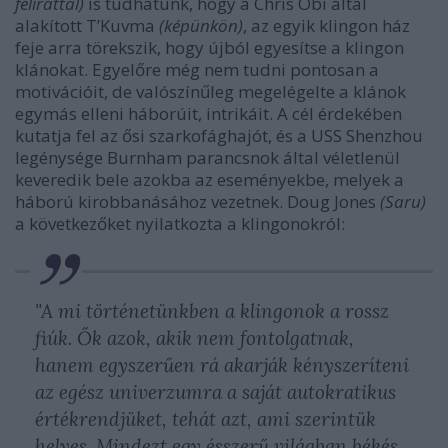
felirattal)
is tudhatunk, hogy a Chris Obi által
alakított T’Kuvma
(képünkön)
, az egyik klingon ház
feje arra törekszik, hogy újból egyesítse a klingon
klánokat. Egyelőre még nem tudni pontosan a
motivációit, de valószínűleg megelégelte a klánok
egymás elleni háborúit, intrikáit. A cél érdekében
kutatja fel az ősi szarkofághajót, és a USS Shenzhou
legénysége Burnham parancsnok által véletlenül
keveredik bele azokba az eseményekbe, melyek a
háború kirobbanásához vezetnek. Doug Jones
(Saru)
a következőket nyilatkozta a klingonokról:
"A mi történetünkben a klingonok a rossz
fiúk. Ők azok, akik nem fontolgatnak,
hanem egyszerűen rá akarják kényszeríteni
az egész univerzumra a saját autokratikus
értékrendjüket, tehát azt, ami szerintük
helyes. Mindezt egy ésszerű világban békés