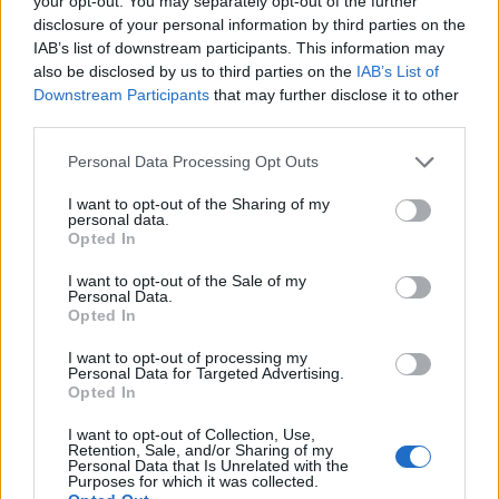
az asztro-mikológia
(tehát az űrben előforduló
your opt-out. You may separately opt-out of the further
gombák tanulmányozásának)
jelentőségét. Ezek
disclosure of your personal information by third parties on the
szerint a mikológus Stamets gombakutatásának
IAB’s list of downstream participants. This information may
kulcsfontosságú szerepe lesz a Csillagflotta és a
also be disclosed by us to third parties on the
IAB’s List of
Downstream Participants
that may further disclose it to other
klingonok konfliktusában. Maga a hadnagy viszont
third parties.
az őt alakító Anthony Rapp szerint nem éppen a
legegyszerűbb karakter:
Please note that this website/app uses one or more Google
Personal Data Processing Opt Outs
services and may gather and store information including but
not limited to your visit or usage behaviour. You may click to
I want to opt-out of the Sharing of my
personal data.
grant or deny consent to Google and its third-party tags to
Opted In
"Nagyon okos ember, és ahogy az ilyen
use your data for below specified purposes in below Google
emberek többségével általában, néha egy
consent section.
I want to opt-out of the Sale of my
Personal Data.
kicsit nehéz kijönni vele, mert ugye nem
Opted In
mindenki lehet olyan okos, mint ő. Szóval
I want to opt-out of processing my
néha egy kicsit szélsőséges lesz,de emiatt is
Personal Data for Targeted Advertising.
olyan szórakoztató eljátszani."
Opted In
I want to opt-out of Collection, Use,
Retention, Sale, and/or Sharing of my
Personal Data that Is Unrelated with the
A gombák említése egyébként újabb rajongói
Purposes for which it was collected.