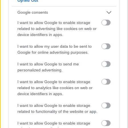
spekulációkra adhat lehetőséget
(élelemforrás vagy
Opted Out
akár egy biofegyver ellenszerének alapanyaga is lehet)
,
de akár egészen extrém, ezoterikus teóriák
Google consents
felállítása is lehetséges. Lehet, hogy tényleg Stamets
I want to allow Google to enable storage
hadnagy kezében lesz a háború befejezésének
related to advertising like cookies on web or
kulcsa?
device identifiers in apps.
A
Discovery
színészei egyébként nem rég
egy
I want to allow my user data to be sent to
interjúban beszéltek a klingonokról
, melyet magyar
Google for online advertising purposes.
felirattal mi is mutattunk.
I want to allow Google to send me
Egy erőskezű kapitány
personalized advertising.
Az Entertainment Weekly egy forgatási jelenet
I want to allow Google to enable storage
közlésével hozta közel olvasóihoz a klingonokkal való
related to analytics like cookies on web or
konfliktus mindennapjait.
device identifiers in apps.
Gabriel Lorca
(Jason Isaacs)
kapitány átmegy a
I want to allow Google to enable storage
Discovery csillaghajó hídján, miközben a tekintete a
related to functionality of the website or app.
kilátóernyőn túl dühöngő harcra szegeződik, és
gyorsan utasításokkal látja el a legénységet. Egy
I want to allow Google to enable storage