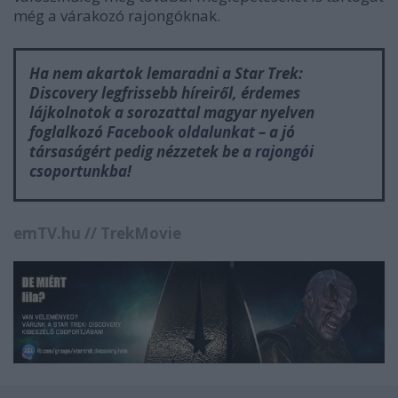
még a várakozó rajongóknak.
Ha nem akartok lemaradni a
Star Trek:
Discovery
legfrissebb híreiről, érdemes
lájkolnotok a sorozattal magyar nyelven
foglalkozó
Facebook oldalunkat
– a jó
társaságért pedig nézzetek be a
rajongói
csoportunkba
!
emTV.hu // TrekMovie