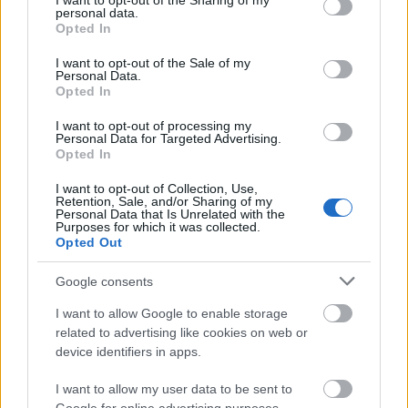
lesznek az epizódok. A világ többi részén, így
not limited to your visit or usage behaviour. You may click to
I want to opt-out of the Sharing of my
personal data.
Magyarországon is, szeptember 25-től a Netflix
grant or deny consent to Google and its third-party tags to
Opted In
use your data for below specified purposes in below Google
hetente teszi elérhetővé az epizódokat. A
consent section.
magyarországi, szinkronizált televíziós vetítéssel
I want to opt-out of the Sale of my
Personal Data.
kapcsolatban is vannak mozgolódások, ám
Opted In
konkrétumról egyelőre még nem tudunk
beszámolni.
I want to opt-out of processing my
Personal Data for Targeted Advertising.
Opted In
Végezetül, ne legyünk naivak, és ne feledjük: habár a
Star Trek által ábrázolt jövő már egy anyagi javaktól
I want to opt-out of Collection, Use,
független világot mutat be, a
Star Trek: Discovery
-nél
Retention, Sale, and/or Sharing of my
Personal Data that Is Unrelated with the
is, mint minden televíziós produkció esetében
Purposes for which it was collected.
nélkülözhetetlen a komoly pénzügyi háttér – ez
Opted Out
esetünkben némiképp összhangban áll a
terjesztéssel is: az első évad produkciós költségeihez
Google consents
a Netflix nagyjából ötvenhétmillió dollárral
(tizenöt
I want to allow Google to enable storage
és fél milliárd forinttal)
, a CBS és a kanadai CTV pedig
related to advertising like cookies on web or
mintegy ötvenmillió dollárral
(tizenhárom és fél
device identifiers in apps.
milliárd forinttal)
járultak hozzá. Hogy helyén lássuk
ezt a majd' huszonkilenc milliárd forintnak
I want to allow my user data to be sent to
megfelelő mintegy százhétmillió dollárt
(epizódokra