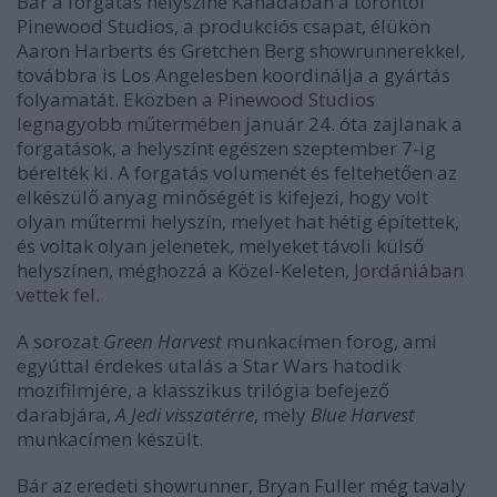
Bár a forgatás helyszíne Kanadában a torontói
Pinewood Studios, a produkciós csapat, élükön
Aaron Harberts és Gretchen Berg showrunnerekkel,
továbbra is Los Angelesben koordinálja a gyártás
folyamatát. Eközben
a Pinewood Studios
legnagyobb műtermében
január 24. óta zajlanak a
forgatások, a helyszínt egészen szeptember 7-ig
bérelték ki. A forgatás volumenét és feltehetően az
elkészülő anyag minőségét is kifejezi, hogy volt
olyan műtermi helyszín, melyet hat hétig építettek,
és voltak olyan jelenetek, melyeket távoli külső
helyszínen, méghozzá a Közel-Keleten,
Jordániában
vettek fel
.
A sorozat
Green Harvest
munkacímen forog, ami
egyúttal érdekes utalás a Star Wars hatodik
mozifilmjére, a klasszikus trilógia befejező
darabjára,
A Jedi visszatérre
, mely
Blue Harvest
munkacímen készült.
Bár az eredeti showrunner, Bryan Fuller még tavaly