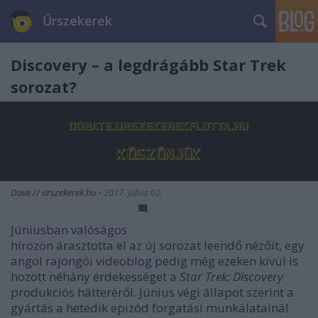
Űrszekerek
Discovery – a legdrágább Star Trek
sorozat?
Dave // urszekerek.hu
•
2017. július 02.
Júniusban valóságos
hírözön
árasztotta el az új sorozat leendő nézőit, egy
angol rajongói videoblog
pedig még ezeken kívül is
hozott néhány érdekességet a
Star Trek: Discovery
produkciós hátteréről. Június végi állapot szerint a
gyártás a hetedik epizód forgatási munkálatainál