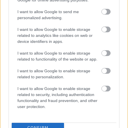
Google for online advertising purposes.
lebontva hozzávetőlegesen hétmillió dollár, azaz közel
kétmilliárd forint)
, a legutóbbi Star Trek mozifilm, a
I want to allow Google to send me
Mindenen túl
(Beyond)
összbüdzséje
personalized advertising.
száznyolcvanötmillió dollár
(ötvenmilliárd forint)
, a
legutóbbi, az
Enterprise
sorozat egy-egy epizódjának
I want to allow Google to enable storage
költsége pedig körülbelül három és negyedmillió
related to analytics like cookies on web or
dollár, azaz nyolcszázkilencvenmillió forint volt.
device identifiers in apps.
Ugyanakkor ebben a tévés kategóriában, tehát a
I want to allow Google to enable storage
prémium kábelsorozatokat illetően vannak
related to functionality of the website or app.
magasabb árcédulák is: az HBO a 2016-os
I want to allow Google to enable storage
Westworld
esetében szintén százmilliónál
related to personalization.
(huszonhétmilliárd forintnál)
többet költött a tíz
részes, a sci-fi és a western műfajt zseniálisan
I want to allow Google to enable storage
vegyítő drámasorozatra, és egyedül a kilencven
related to security, including authentication
perces bevezetőrész huszonötmillióba
(több mint hat
functionality and fraud prevention, and other
és félmilliárd forintba)
került nekik, a további részek
user protection.
pedig egyenként nyolc-tízmillióba
(két-három
milliárd forintba)
. A
Trónok harca
pilotja pedig annak
idején húszmillióba, közel öt és félmilliárd forintba
CONFIRM