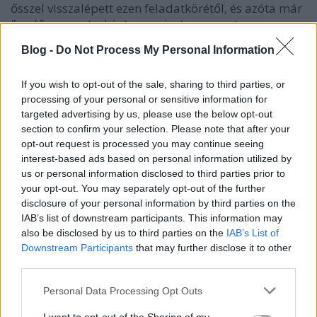
ősszel visszalépett ezen feladatkörétől, és azóta már
"csak"
co-creatorként vesz részt a sorozat
készítésében, elhangzott egy apró utalás arra, hogy
Blog -
Do Not Process My Personal Information
akár a második évadra visszatérhet majd.
Mindenesetre a produkció
az ő eredeti
elképzeléseinek megfelelően zajlik
jelenleg is.
If you wish to opt-out of the sale, sharing to third parties, or
processing of your personal or sensitive information for
Ismert, hogy a sorozatnak mindössze az első
targeted advertising by us, please use the below opt-out
section to confirm your selection. Please note that after your
bevezető epizódja lesz látható hagyományos
opt-out request is processed you may continue seeing
tévécsatorna
(CBS)
műsorán, a pilot második része,
interest-based ads based on personal information utilized by
és minden további epizód csak a CBS All Access
us or personal information disclosed to third parties prior to
előfizetői számára lesz elérhető az Egyesült
your opt-out. You may separately opt-out of the further
Államokban. Kanadában a Bell Media birtokolja a
disclosure of your personal information by third parties on the
terjesztési jogokat, a premiert a CTV műsorán
IAB’s list of downstream participants. This information may
láthatják majd a kanadai nézők, a további
also be disclosed by us to third parties on the
IAB’s List of
epizódokat pedig a Bell Media angol
(Space TV)
és
Downstream Participants
that may further disclose it to other
francia nyelvű
(Tele Z)
tematikus kábelcsatornái
third parties.
adják majd, melyek a sci-fi és fantasy műfajra
szakosodtak. Ezenkívül a Bell Media kanadai
Please note that this website/app uses one or more Google
Personal Data Processing Opt Outs
streaming szolgáltatásán, a CraveTV-n is elérhetők
services and may gather and store information including but