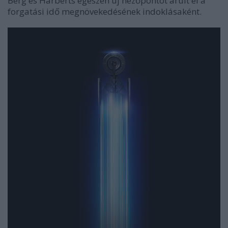
Berg és Harberts egészen új nézőpontot árult el a
forgatási idő megnövekedésének indoklásaként.