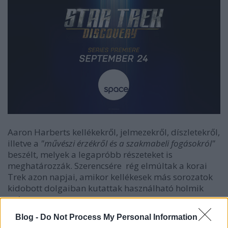
Aaron Harberts kellékekről, jelmezekről, díszletekről,
illetve a
"művészi érzékről és a szakmabeli fogásokról"
beszélt, melyek a legapróbb részeteket is
meghatározzák. Szerencsére rég elmúltak a korai
Trek azon napjai, amikor kellékesek más sorozatok
kidobott dolgaiban kutattak használható holmik
után.
Blog -
Do Not Process My Personal Information