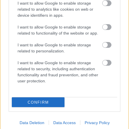
I want to allow Google to enable storage
related to analytics like cookies on web or
Az Entertainment Weekly egyúttal azt is
device identifiers in apps.
megerősítette, hogy a májusi előzetesben a USS
Shenzhou hajó külsejét és belsejét láthattuk, így
I want to allow Google to enable storage
magának a USS Discovery-nek a bemutatása még
related to functionality of the website or app.
hátra van, és ezek a Shenzhou-tól ténylegesen
I want to allow Google to enable storage
különböző, teljesen önálló díszleteket is jelentenek
related to personalization.
majd.
I want to allow Google to enable storage
Vegyük például a hidat. A rajongók azt hihették a
related to security, including authentication
trailerből
, már tudják, milyen lesz a Discovery hídja.
functionality and fraud prevention, and other
Pedig, amit láttak, nem az volt, hanem
a Shenzhou
user protection.
hídja, egy a Discovery-től teljesen különböző, és
öregebb hajóé
. A Discovery hídját tehát külön meg
kellett építeni a produkció során.
CONFIRM
A premier bejelentéssel együtt új poszterek is
érkeztek, melyek legfőbb látványossága maga a
Discovery külseje, mely réz helyett immár ezüstös-
Data Deletion
Data Access
Privacy Policy
kékes színben pompázik. Alig várjuk a végleges