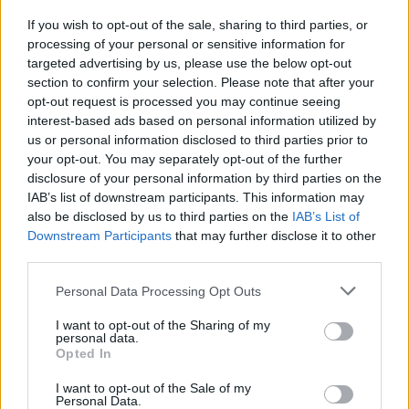
"Ezeket a dolgokat meg kell tervezni és
If you wish to opt-out of the sale, sharing to third parties, or
processing of your personal or sensitive information for
legyártani. A kosztümtervezőnk Svájcba
targeted advertising by us, please use the below opt-out
utazott a Csillagflotta uniformisok
section to confirm your selection. Please note that after your
anyagaiért. Az egyenruhák némely
opt-out request is processed you may continue seeing
interest-based ads based on personal information utilized by
kiegészítője 3D nyomtatással készült.
us or personal information disclosed to third parties prior to
Néhány díszletünket akár hat hétig is
your opt-out. You may separately opt-out of the further
építették. A CBS elég időt és pénzt adott
disclosure of your personal information by third parties on the
nekünk, hogy valami olyat teremthessünk,
IAB’s list of downstream participants. This information may
also be disclosed by us to third parties on the
IAB’s List of
amit a rajongók figyelemre méltónak
Downstream Participants
that may further disclose it to other
találnak."
third parties.
Please note that this website/app uses one or more Google
Personal Data Processing Opt Outs
services and may gather and store information including but
Gretchen Berg hozzátette:
not limited to your visit or usage behaviour. You may click to
I want to opt-out of the Sharing of my
personal data.
grant or deny consent to Google and its third-party tags to
Opted In
use your data for below specified purposes in below Google
consent section.
I want to opt-out of the Sale of my
"Nem csalhatsz azzal, hogy a képernyőre
Personal Data.