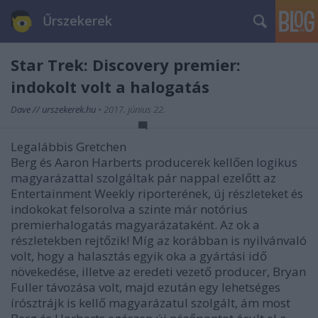
Űrszekerek
Star Trek: Discovery premier:
indokolt volt a halogatás
Dave // urszekerek.hu
•
2017. június 22.
Legalábbis Gretchen
Berg és Aaron Harberts producerek kellően
logikus
magyarázattal szolgáltak
pár nappal ezelőtt az
Entertainment Weekly riporterének, új részleteket és
indokokat felsorolva a szinte már notórius
premierhalogatás magyarázataként. Az ok a
részletekben rejtőzik! Míg az korábban is nyilvánvaló
volt, hogy a halasztás egyik oka a gyártási idő
növekedése, illetve az eredeti vezető producer, Bryan
Fuller távozása volt, majd ezután egy lehetséges
írósztrájk is kellő magyarázatul szolgált, ám most