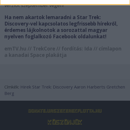
verziót szeptember végén!
Ha nem akartok lemaradni a Star Trek:
Discovery-vel kapcsolatos legfrissebb hírekről,
érdemes lájkolnotok a sorozattal magyar
nyelven foglalkozó Facebook oldalunkat!
emTV.hu // TrekCore // fordítás: Ida // címlapon
a kanadai Space plakátja
Címkék:
Hirek
Star Trek: Discovery
Aaron Harberts
Gretchen
Berg