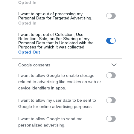
Opted In
kerülő dolgok kilencvenöt százaléka teljesen
egyedi és különleges, a maradék öt
I want to opt-out of processing my
Personal Data for Targeted Advertising.
százalékot pedig megveszed a boltban.
Opted In
Mindennek egységesnek kell lennie – és az
I want to opt-out of Collection, Use,
is. Büszke vagyok arra, ami képernyőre
Retention, Sale, and/or Sharing of my
Personal Data that Is Unrelated with the
kerül, igazán szép, és a világ megteremtését
Purposes for which it was collected.
egy teljesen új szintre emeli."
Opted Out
Google consents
I want to allow Google to enable storage
related to advertising like cookies on web or
device identifiers in apps.
I want to allow my user data to be sent to
Google for online advertising purposes.
I want to allow Google to send me
personalized advertising.