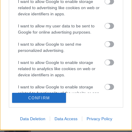
I want to allow Google to enable storage
related to advertising like cookies on web or
device identifiers in apps.
Címkék:
Anton Yelchin
I want to allow my user data to be sent to
Google for online advertising purposes.
I want to allow Google to send me
personalized advertising.
I want to allow Google to enable storage
related to analytics like cookies on web or
device identifiers in apps.
Ajánlott bejegyzések:
I want to allow Google to enable storage
related to functionality of the website or app.
Gene Roddenberry ki nem állhatta a
CONFIRM
Család című epizód alapötletét
I want to allow Google to enable storage
related to personalization.
Data Deletion
Data Access
Privacy Policy
I want to allow Google to enable storage
Kötelék – Ronald D. Moore érkezése és a
related to security, including authentication