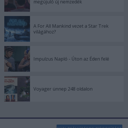
megújuló új nemzedék
functionality and fraud prevention, and other
user protection.
A For All Mankind vezet a Star Trek
világához?
Impulzus Napló - Úton az Éden felé
Voyager ünnep 248 oldalon