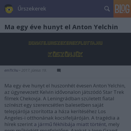
Űrszekerek
Ma egy éve hunyt el Anton Yelchin
emTV.hu
•
2017. június 19.
Ma egy éve hunyt el huszonhét évesen Anton Yelchin,
az úgynevezett Kelvin idővonalon játszódó Star Trek
filmek Chekovja. A Leningrádban született fiatal
színészt egy szerencsétlen balesetben saját
telepjárója szorította a háza kerítéséhez Los
Angeles-i otthonának kocsifeljáróján. A tragédia a
hírek szerint
a jármű fékhibája miatt történt
, mely
nem működött megfelelően. Azokat a Jeep Grand