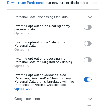
Downstream Participants
that may further disclose it to other
third parties.
Please note that this website/app uses one or more Google
Personal Data Processing Opt Outs
services and may gather and store information including but
not limited to your visit or usage behaviour. You may click to
I want to opt-out of the Sharing of my
personal data.
grant or deny consent to Google and its third-party tags to
Opted In
use your data for below specified purposes in below Google
consent section.
I want to opt-out of the Sale of my
Personal Data.
Opted In
Őt és karakterét még láthattuk a tavaly bemutatott
I want to opt-out of processing my
Mindenen túl
című Star Trek filmben, de a hírek
Personal Data for Targeted Advertising.
Opted In
szerint a további – jelenleg kérdéses –
folytatásokban nem veszi át másik színész.
I want to opt-out of Collection, Use,
Retention, Sale, and/or Sharing of my
Personal Data that Is Unrelated with the
Мы скучаем по тебе Анто́н!
Purposes for which it was collected.
Opted Out
emTV.hu
Google consents