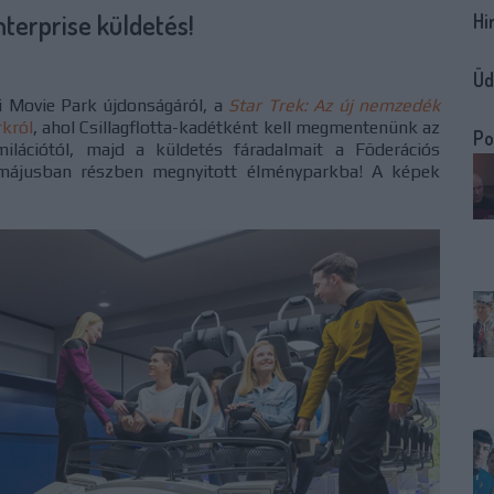
terprise küldetés!
Hi
Üd
i Movie Park újdonságáról, a
Star Trek: Az új nemzedék
rkról
, ahol Csillagflotta-kadétként kell megmentenünk az
Po
milációtól, majd a küldetés fáradalmait a Föderációs
 májusban részben megnyitott élményparkba! A képek