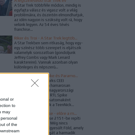
A legszínesebb Star Trek év
A Star Trek többféle módon, mindig is
egyfajta válasz és vigasz volt a világ
problémáira, és őszintén elmondhatjuk,
az idén nagyon is szükség volt rá, hogy
velünk legyen. Az 54 éves tévés
franchise...
Riker és Troi - A Star Trek legtöbbször visszatérő szerelmespárja
A Star Trekben sem ritkaság, hogy egy-
egy színész több szerepet is eljátszik
valamelyik sorozatban (gondoljunk
Jeffrey Combs vagy Mark Lenard
karaktereire). Vannak azonban olyan
különleges és népszerű...
Búcsúzik az RTL Spike és Paramount Channel
A ViacomCBS Networks CEEI
bejelentése nyomán hamarosan
kivezetésre kerül a magyarországi
televíziós piacról az RTL Spike
sonal or
csatorna, illetve új csatornaként
idehaza is megjelenik a TeenNick...
ection to
ou may
Star Trek: Enterprise - előre a múltba
 personal
A Star Trek: Enterprise 2151-be repíti
vissza a rajongókat. Még nincs
out of the
Föderáció, csak az Egyesült Föld, amely
 downstream
már újjáépítette magát a harmadik