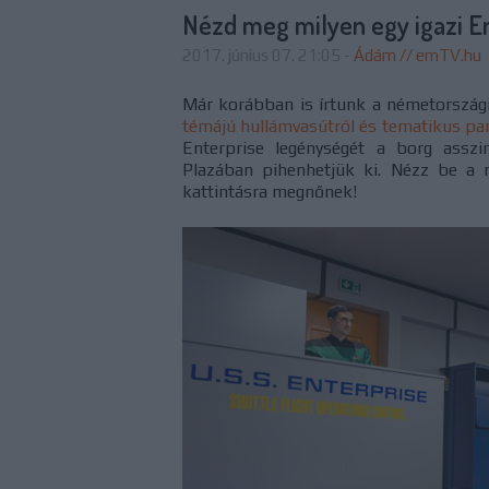
Nézd meg milyen egy igazi En
2017. június 07. 21:05
-
Ádám // emTV.hu
Már korábban is írtunk a németország
témájú hullámvasútról és tematikus pa
Enterprise legénységét a borg asszi
Plazában pihenhetjük ki. Nézz be a
kattintásra megnőnek!