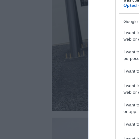
Opted 
Google 
I want t
web or d
I want t
purpose
I want 
I want t
web or d
I want t
or app.
I want t
I want t