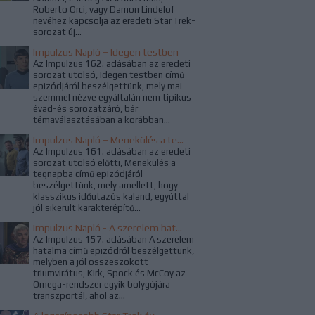
Roberto Orci, vagy Damon Lindelof
nevéhez kapcsolja az eredeti Star Trek-
sorozat új...
Impulzus Napló – Idegen testben
Az Impulzus 162. adásában az eredeti
sorozat utolsó, Idegen testben című
epizódjáról beszélgettünk, mely mai
szemmel nézve egyáltalán nem tipikus
évad-és sorozatzáró, bár
témaválasztásában a korábban...
Impulzus Napló – Menekülés a tegnapba
Az Impulzus 161. adásában az eredeti
sorozat utolsó előtti, Menekülés a
tegnapba című epizódjáról
beszélgettünk, mely amellett, hogy
klasszikus időutazós kaland, egyúttal
jól sikerült karakterépítő...
Impulzus Napló - A szerelem hatalma
Az Impulzus 157. adásában A szerelem
hatalma című epizódról beszélgettünk,
melyben a jól összeszokott
triumvirátus, Kirk, Spock és McCoy az
Omega-rendszer egyik bolygójára
transzportál, ahol az...