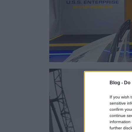
Blog -
Do 
If you wish 
sensitive in
confirm you
continue se
information 
further disc