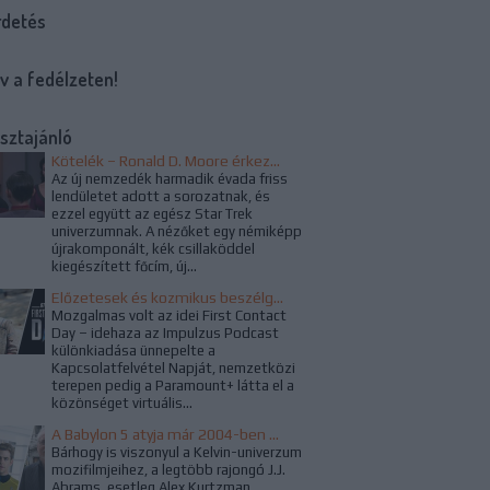
rdetés
v a fedélzeten!
sztajánló
Kötelék – Ronald D. Moore érkezése és a megújuló új nemzedék
Az új nemzedék harmadik évada friss
lendületet adott a sorozatnak, és
ezzel együtt az egész Star Trek
univerzumnak. A nézőket egy némiképp
újrakomponált, kék csillaköddel
kiegészített főcím, új...
Előzetesek és kozmikus beszélgetések a Kapcsolatfelvétel Napján
Mozgalmas volt az idei First Contact
Day – idehaza az Impulzus Podcast
különkiadása ünnepelte a
Kapcsolatfelvétel Napját, nemzetközi
terepen pedig a Paramount+ látta el a
közönséget virtuális...
A Babylon 5 atyja már 2004-ben megálmodta a Star Trek újraindítását
Bárhogy is viszonyul a Kelvin-univerzum
mozifilmjeihez, a legtöbb rajongó J.J.
Abrams, esetleg Alex Kurtzman,