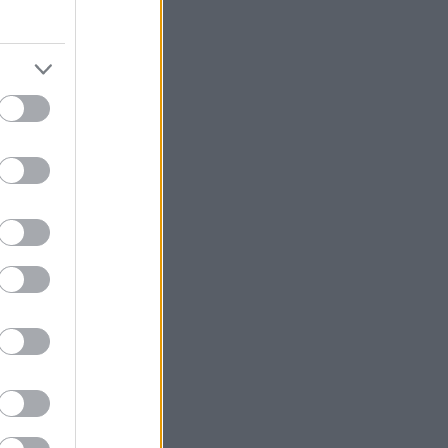
edek
S 2.0
jegyzések
,
kommentek
om
jegyzések
,
kommentek