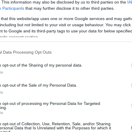
. This information may also be disclosed by us to third parties on the
IA
Participants
that may further disclose it to other third parties.
 that this website/app uses one or more Google services and may gath
Ke
including but not limited to your visit or usage behaviour. You may click 
 to Google and its third-party tags to use your data for below specifi
ogle consent section.
Ar
l Data Processing Opt Outs
20
20
20
o opt-out of the Sharing of my personal data.
20
In
202
20
o opt-out of the Sale of my Personal Data.
20
20
In
20
20
to opt-out of processing my Personal Data for Targeted
20
ing.
20
In
To
o opt-out of Collection, Use, Retention, Sale, and/or Sharing
ersonal Data that Is Unrelated with the Purposes for which it
lected.