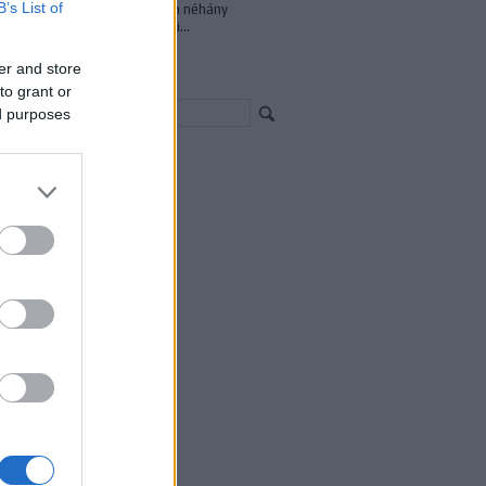
B’s List of
világháború óta. Van néhány
naprendszeren kívüli...
er and store
resés
to grant or
ed purposes
chívum
23 január
(
1
)
22 június
(
1
)
21 szeptember
(
1
)
21 július
(
1
)
1 április
(
2
)
21 március
(
4
)
21 február
(
5
)
21 január
(
1
)
20 december
(
6
)
20 november
(
2
)
20 október
(
9
)
20 szeptember
(
10
)
vább
...