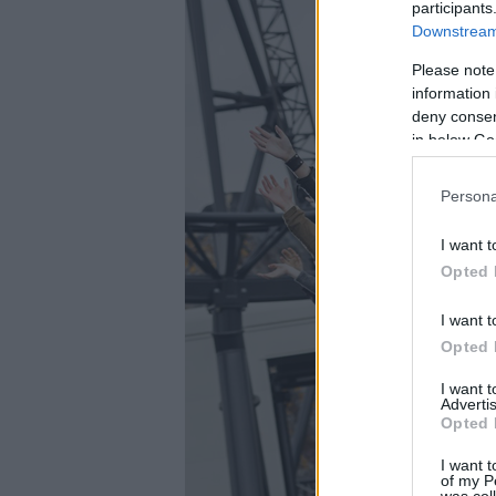
participants
Downstream 
Please note
information 
deny consent
in below Go
Persona
I want t
Opted 
I want t
Opted 
I want 
Advertis
Opted 
I want t
of my P
was col