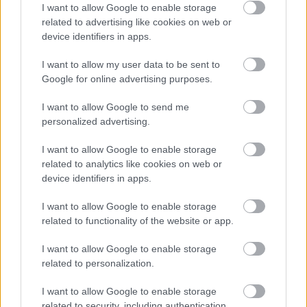
"Vigyázzanak a bőrükre, és ne menjenek plasztikai
I want to allow Google to enable storage
sebészhez, mert Hollywoodban mindenki úgy néz ki,
related to advertising like cookies on web or
mint [a son’a faj] az Űrlázadásban!"
device identifiers in apps.
Sirtis aktívan politizál is. Nem sokkal korábban
I want to allow my user data to be sent to
kapott újabb gyalázkodó üzenetet politikai
Google for online advertising purposes.
tevékenysége miatt.
"Amikor Trump nyert, úgy
gondoltam, nem akarok egy olyan országban élni, ahol
I want to allow Google to send me
egy hülye ember irányít, de ezután szavaztak a britek a
personalized advertising.
Brexitre!"
– ismételte meg pénteki szavait.
"Nem
lehetsz hitvány, nőgyűlölő és rasszista, miközben hiszel
I want to allow Google to enable storage
a Star Trek filozófiájában!"
– forgalmazott.
related to analytics like cookies on web or
device identifiers in apps.
I want to allow Google to enable storage
related to functionality of the website or app.
I want to allow Google to enable storage
related to personalization.
I want to allow Google to enable storage
related to security, including authentication