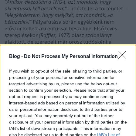
"Amikor elkezdtem a TNG-t, azt mondták, hogy
akcentussal kell beszélnem"
– idézte fel a történetet –
"Megkérdeztem, hogy melyiket, azt mondták, »a
bétazedit«!"
Pályafutása során egyébként nem
először kellett akcentussal beszélnie. Első tévés
szereplésekor
(Raffles, 1977)
olasz szobalányt
alakított, de szerepelt már orosz tudósként a
Csillagkapu
sorozatban, az NCIS-ben pedig a Moszad,
azaz az Izrael nemzeti hírszerző titkosszolgálatának
Blog -
Do Not Process My Personal Information
igazgatónőjeként tűnt fel. Legutoljára a
tengerentúlon futó népszerű sorozat, a
Botrány
egyik
If you wish to opt-out of the sale, sharing to third parties, or
epizódjában szerepelt, mint háromcsillagos
processing of your personal or sensitive information for
amerikai tábornok, és sikerrel utánozta a déli
targeted advertising by us, please use the below opt-out
kiejtést, még éles fülű kritikusok szerint is. Mellesleg
section to confirm your selection. Please note that after your
megpróbálta elmagyarázni Troi akcentusát, mellyel
opt-out request is processed you may continue seeing
kapcsolatban megjegyezte:
"Deannat elküldték
interest-based ads based on personal information utilized by
bentlakásos iskolába"
– majd némi öniróniával
us or personal information disclosed to third parties prior to
hozzátette –
"Én voltam a bolsevik a TNG
your opt-out. You may separately opt-out of the further
szereplőgárdájában."
disclosure of your personal information by third parties on the
IAB’s list of downstream participants. This information may
also be disclosed by us to third parties on the
IAB’s List of