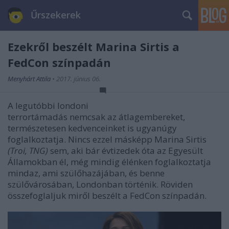
Űrszekerek
Ezekről beszélt Marina Sirtis a
FedCon színpadán
Menyhárt Attila
•
2017. június 06.
A legutóbbi londoni
terrortámadás nemcsak az átlagembereket,
természetesen kedvenceinket is ugyanúgy
foglalkoztatja. Nincs ezzel másképp Marina Sirtis
(Troi, TNG)
sem, aki bár évtizedek óta az Egyesült
Államokban él, még mindig élénken foglalkoztatja
mindaz, ami szülőhazájában, és benne
szülővárosában, Londonban történik. Röviden
összefoglaljuk miről beszélt a FedCon színpadán.