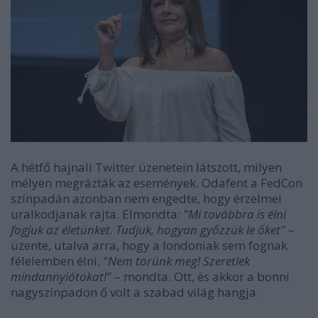
A hétfő hajnali
Twitter
üzenetein látszott, milyen
mélyen megrázták az események. Odafent a FedCon
színpadán azonban nem engedte, hogy érzelmei
uralkodjanak rajta. Elmondta:
"Mi továbbra is élni
fogjuk az életünket. Tudjuk, hogyan győzzük le őket"
–
üzente, utalva arra, hogy a londoniak sem fognak
félelemben élni.
"Nem törünk meg! Szeretlek
mindannyiótokat!"
– mondta. Ott, és akkor a bonni
nagyszínpadon ő volt a szabad világ hangja.