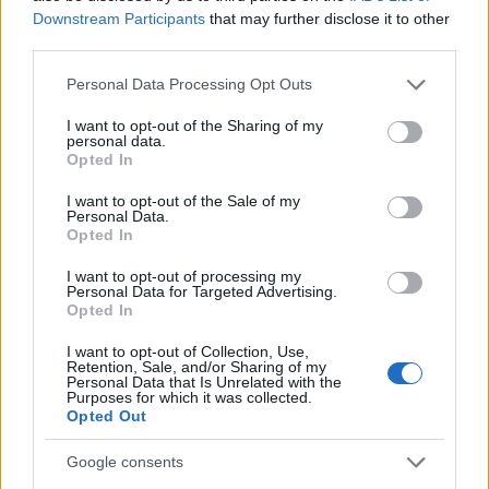
Downstream Participants
that may further disclose it to other
third parties.
Please note that this website/app uses one or more Google
Personal Data Processing Opt Outs
services and may gather and store information including but
not limited to your visit or usage behaviour. You may click to
I want to opt-out of the Sharing of my
personal data.
grant or deny consent to Google and its third-party tags to
Opted In
use your data for below specified purposes in below Google
consent section.
I want to opt-out of the Sale of my
Personal Data.
Opted In
Beszélt az Eurovíziós Dalversenyről is, melyet
I want to opt-out of processing my
Personal Data for Targeted Advertising.
twitterén élőben kommentált végig, illetve elmondta,
Opted In
hogy segített megtervezni karakterének esküvői
ruháját, melyet a
Star Trek: Nemezisben
viselt.
I want to opt-out of Collection, Use,
Retention, Sale, and/or Sharing of my
Bevallotta, hogy valószínűleg elaludt az
Űrlázadás
Personal Data that Is Unrelated with the
premierjén, valamint elmondta új mottóját:
"Jobb
Purposes for which it was collected.
Opted Out
félni, mint szeretni. Mint a maffia."
Google consents
Mondott néhány szépség-tippet hölgyeknek: